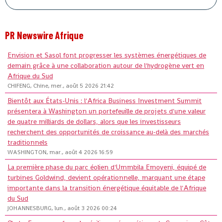
PR Newswire Afrique
Envision et Sasol font progresser les systèmes énergétiques de
demain grâce à une collaboration autour de l'hydrogène vert en
Afrique du Sud
CHIFENG, Chine, mer., août 5 2026 21:42
Bientôt aux États-Unis : l'Africa Business Investment Summit
présentera à Washington un portefeuille de projets d'une valeur
de quatre milliards de dollars, alors que les investisseurs
recherchent des opportunités de croissance au-delà des marchés
traditionnels
WASHINGTON, mar., août 4 2026 16:59
La première phase du parc éolien d'Ummbila Emoyeni, équipé de
turbines Goldwind, devient opérationnelle, marquant une étape
importante dans la transition énergétique équitable de l'Afrique
du Sud
JOHANNESBURG, lun., août 3 2026 00:24