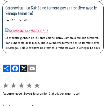
il y a une semaine. « Elle a été conduite et isolée au Centre de traitement de
Nongo », a-t-il indiqué.
Coronavirus : La Guinée ne fermera pas sa frontière avec le
Sénégal (ministre)
Le 04/03/2020
Le ministre guinéen de la Santé Colonel Remy Lamah, a indiqué ce mardi,
dans une radio de la place, que la Guinée ne fermera pas sa frontière avec
le Sénégal.
« Nous n’allons pas fermer la frontière avec le Sénégal. Le pays
est signataire du règlement sanitaire international. Ce n’est pas parce que
le Sénégal avait fermé sa frontière pendant Ebola, que nous allons aussi
fermer la nôtre », a-t-il souligné, tout en indiquant que des mesures sont
Partager
Facebook
X
Email
prises pour éviter ce virus en Guinée.
★
★
★
★
★
Aucune note. Soyez le premier à attribuer une note !