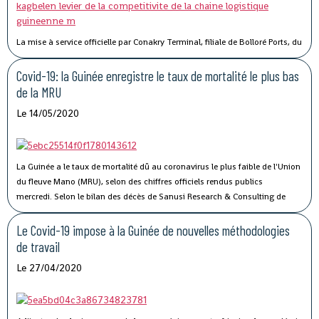
La mise à service officielle par Conakry Terminal, filiale de Bolloré Ports, du
port sec de Kagbelen, permettra « l’amélioration des performances et la
compétitivité du Port Autonome de Conakry ».« Le développement du port
Covid-19: la Guinée enregistre le taux de mortalité le plus bas
sec de Kagbelen répond au double défi de la gestion optimale des espaces
de la MRU
de stockage du terminal à conteneurs et de la célérité des services de
Le 14/05/2020
livraison des véhicules. En complément des nouveaux portiques de parc
que Conakry Terminal vient de mettre en service, ce nouveau port sec
permettra l’amélioration des performances et la compétitivité du Port
Autonome de Conakry, », a déclaré Madame Traoré Tahirou Barry,
La Guinée a le taux de mortalité dû au coronavirus le plus faible de l'Union
Directrice générale de Conakry Terminal.
du fleuve Mano (MRU), selon des chiffres officiels rendus publics
mercredi.
Selon le bilan des décès de Sanusi Research & Consulting de
l’Union, qui regroupe la Côte d’Ivoire, la Guinée, le Libéria et la Sierra Leone,
73 personnes ont succombé au Covid-19.
Le Covid-19 impose à la Guinée de nouvelles méthodologies
de travail
Le 27/04/2020