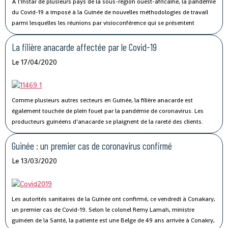
A l'instar de plusieurs pays de la sous-région ouest-africaine, la pandémie
du Covid-19 a imposé à la Guinée de nouvelles méthodologies de travail
parmi lesquelles les réunions par visioconférence qui se présentent
comme un véritable défi technologique pour les autorités guinéennes.
La filière anacarde affectée par le Covid-19
Le 17/04/2020
Comme plusieurs autres secteurs en Guinée, la filière anacarde est
également touchée de plein fouet par la pandémie de coronavirus.
Les
producteurs guinéens d’anacarde se plaignent de la rareté des clients.
Lancée le 02 avril dernier, par le ministère du Commerce, la campagne de
commercialisation de l’anacarde n’a pas connu son affluence habituelle à
Guinée : un premier cas de coronavirus confirmé
cause de la crise sanitaire qui secoue le monde.
Le 13/03/2020
Les autorités sanitaires de la Guinée ont confirmé, ce vendredi à Conakary,
un premier cas de Covid-19.
Selon le colonel Remy Lamah, ministre
guinéen de la Santé, la patiente est une Belge de 49 ans arrivée à Conakry,