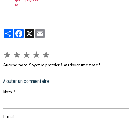
que le projet de
bau...
Partager
Facebook
X
Email
★
★
★
★
★
Aucune note. Soyez le premier à attribuer une note !
Ajouter un commentaire
Nom
E-mail