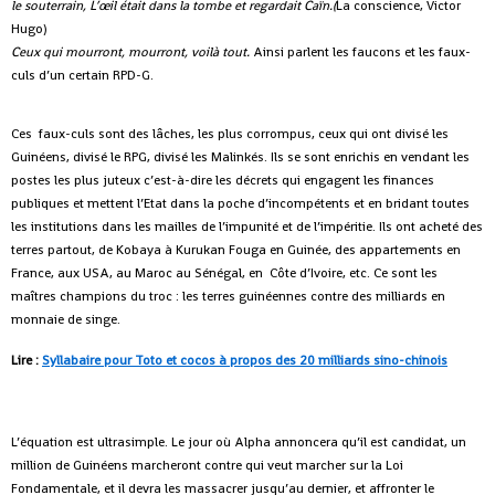
le souterrain, L’œil était dans la tombe et regardait Caïn.(
La conscience, Victor
Hugo)
Ceux qui mourront, mourront, voilà tout.
Ainsi parlent les faucons et les faux-
culs d’un certain RPD-G.
Ces faux-culs sont des lâches, les plus corrompus, ceux qui ont divisé les
Guinéens, divisé le RPG, divisé les Malinkés. Ils se sont enrichis en vendant les
postes les plus juteux c’est-à-dire les décrets qui engagent les finances
publiques et mettent l’Etat dans la poche d’incompétents et en bridant toutes
les institutions dans les mailles de l’impunité et de l’impéritie. Ils ont acheté des
terres partout, de Kobaya à Kurukan Fouga en Guinée, des appartements en
France, aux USA, au Maroc au Sénégal, en Côte d’Ivoire, etc. Ce sont les
maîtres champions du troc : les terres guinéennes contre des milliards en
monnaie de singe.
Lire :
Syllabaire pour Toto et cocos à propos des 20 milliards sino-chinois
L’équation est ultrasimple. Le jour où Alpha annoncera qu’il est candidat, un
million de Guinéens marcheront contre qui veut marcher sur la Loi
Fondamentale, et il devra les massacrer jusqu’au dernier, et affronter le