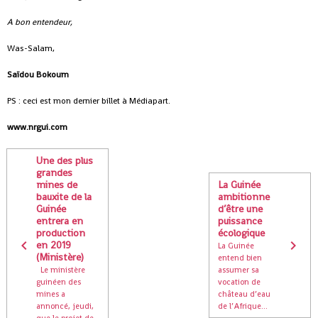
A bon entendeur,
Was-Salam,
Saïdou Bokoum
PS : ceci est mon dernier billet à Médiapart.
www.nrgui.com
Une des plus
grandes
mines de
La Guinée
bauxite de la
ambitionne
Guinée
d’être une
entrera en
puissance
production
écologique
en 2019
La Guinée
(Ministère)
entend bien
Le ministère
assumer sa
guinéen des
vocation de
mines a
château d’eau
annoncé, jeudi,
de l’Afrique...