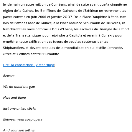
lendemain un autre million de Guinéens, ainsi de suite avant que la cinquième
région de la Guinée, les 5 millions de Guinéens de l’Extérieur ne reprennent les
pavés comme en juin 2006 et janvier 2OO7. De la Place Dauphine à Paris, non
loin de l’ambassade de Guinée, à la Place Maurice Schumann de Bruxelles, ils
franchiront les mers comme le Bois d’Ebène, les esclaves du Triangle de la mort
et de la Transatlantique, pour rejoindre le Capitole et revenir à Conakry pour
empêcher toute exfiltration des tueurs de peuples soutenus par les
Shiphandlers, ci-devant crapules de la mondialisation qui distille l’amnésie,
« free of » crimes contre l’Humanité.
Lire : la conscience (Victor Hugo
)
Beware
We do mind the gap
Here and there
Just one or two clicks
Between your soap opera
And your soft killing