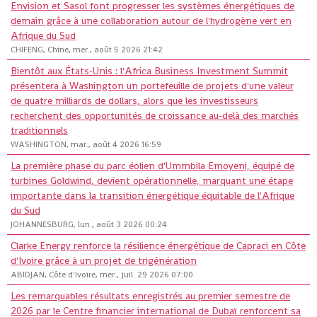
Envision et Sasol font progresser les systèmes énergétiques de
demain grâce à une collaboration autour de l'hydrogène vert en
Afrique du Sud
CHIFENG, Chine, mer., août 5 2026 21:42
Bientôt aux États-Unis : l'Africa Business Investment Summit
présentera à Washington un portefeuille de projets d'une valeur
de quatre milliards de dollars, alors que les investisseurs
recherchent des opportunités de croissance au-delà des marchés
traditionnels
WASHINGTON, mar., août 4 2026 16:59
La première phase du parc éolien d'Ummbila Emoyeni, équipé de
turbines Goldwind, devient opérationnelle, marquant une étape
importante dans la transition énergétique équitable de l'Afrique
du Sud
JOHANNESBURG, lun., août 3 2026 00:24
Clarke Energy renforce la résilience énergétique de Capraci en Côte
d'Ivoire grâce à un projet de trigénération
ABIDJAN, Côte d'Ivoire, mer., juil. 29 2026 07:00
Les remarquables résultats enregistrés au premier semestre de
2026 par le Centre financier international de Dubaï renforcent sa