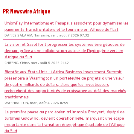
PR Newswire Afrique
UnionPay International et Pesapal s'associent pour dynamiser les
paiements transfrontaliers et le tourisme en Afrique de l'Est
DAR ES SALAAM, Tanzanie, ven., août 7 2026 07:32
Envision et Sasol font progresser les systèmes énergétiques de
demain grâce à une collaboration autour de l'hydrogène vert en
Afrique du Sud
CHIFENG, Chine, mer., août 5 2026 21:42
Bientôt aux États-Unis : l'Africa Business Investment Summit
présentera à Washington un portefeuille de projets d'une valeur
de quatre milliards de dollars, alors que les investisseurs
recherchent des opportunités de croissance au-delà des marchés
traditionnels
WASHINGTON, mar., août 4 2026 16:59
La première phase du parc éolien d'Ummbila Emoyeni, équipé de
turbines Goldwind, devient opérationnelle, marquant une étape
importante dans la transition énergétique équitable de l'Afrique
du Sud