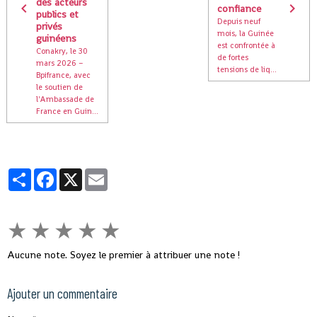
des acteurs
confiance
publics et
Depuis neuf
privés
mois, la Guinée
guinéens
est confrontée à
Conakry, le 30
de fortes
mars 2026 –
tensions de liq...
Bpifrance, avec
le soutien de
l'Ambassade de
France en Guin...
Partager
Facebook
X
Email
★
★
★
★
★
Aucune note. Soyez le premier à attribuer une note !
Ajouter un commentaire