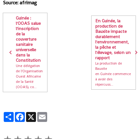
Source: afrimag
Guinée :
En Guinée, la
l'OOAS salue
production de
l'inscription
Bauxite impacte
de la
durablement
couverture
l'environnement,
sanitaire
la pêche et
universelle
l'élevage, selon un
dans la
rapport
Constitution
La production de
Une délégation
Bauxite
de l'Organisation
en Guinée commence
Ouest Africaine
à avoir des
de la Santé
répercuss...
(OOAS), co...
Partager
Facebook
X
Email