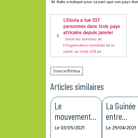
M. Ballo a indiqué pour sa part que son pays étai
L'Ebola a tué 337
personnes dans trois pays
africains depuis janvier
Selon les données de
l'Organisation mondiale de la
santé, au total, 528 pe...
Source:Xinhua
Articles similaires
Le
La Guinée
mouvement
entre
syndical
désormais
Le 03/05/2021
Le 29/04/2021
demande une
dans la ph