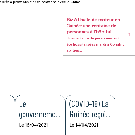
t prêt à promouvoir ses relations avec la Chine.
Riz à l'huile de moteur en
Guinée: une centaine de
personnes à l'hôpital
Une centaine de personnes ont
été hospitalisées mardi à Conakry
apr&eg...
Le
(COVID-19) La
gouvernemen
Guinée reçoit
t guinéen
194.400 doses
Le 16/04/2021
Le 14/04/2021
ase
déclare
du vaccin