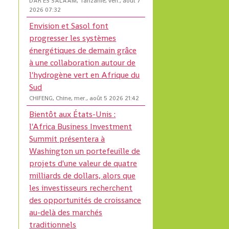
DAR ES SALAAM, Tanzanie, ven., août 7
2026 07:32
Envision et Sasol font
progresser les systèmes
énergétiques de demain grâce
à une collaboration autour de
l'hydrogène vert en Afrique du
Sud
CHIFENG, Chine, mer., août 5 2026 21:42
Bientôt aux États-Unis :
l'Africa Business Investment
Summit présentera à
Washington un portefeuille de
projets d'une valeur de quatre
milliards de dollars, alors que
les investisseurs recherchent
des opportunités de croissance
au-delà des marchés
traditionnels