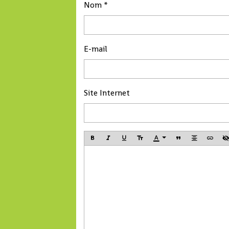
Nom
membres du
sur les 114 que
gouvernement.
compte l'hémi
guinéen.
E-mail
Site Internet