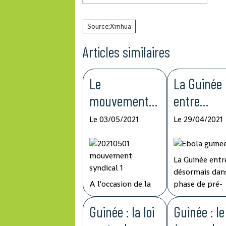
Source:Xinhua
Articles similaires
Le
La Guinée
mouvement
entre
syndical
désormais
Le 03/05/2021
Le 29/04/2021
demande une
dans la ph
augmentation
de pré-
La Guinée entr
des salaire et
éliminatio
désormais dans
de pension de
la fièvre E
A l'occasion de la
phase de pré-
célébration de la
élimination de
retraite
fête internationale
Guinée : la loi
fièvre Ebola, a
Guinée : l
du Travail, le
une période d