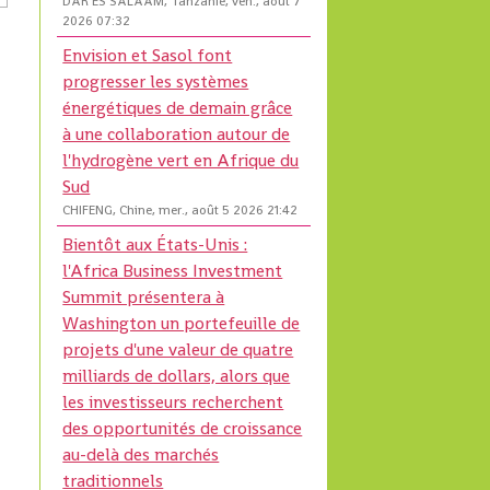
DAR ES SALAAM, Tanzanie, ven., août 7
2026 07:32
Envision et Sasol font
progresser les systèmes
énergétiques de demain grâce
à une collaboration autour de
l'hydrogène vert en Afrique du
Sud
CHIFENG, Chine, mer., août 5 2026 21:42
Bientôt aux États-Unis :
l'Africa Business Investment
Summit présentera à
Washington un portefeuille de
projets d'une valeur de quatre
milliards de dollars, alors que
les investisseurs recherchent
des opportunités de croissance
au-delà des marchés
traditionnels