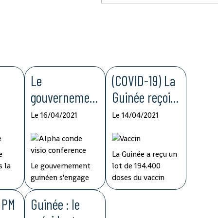
Le
(COVID-19) La
gouvernemen
Guinée reçoit
t guinéen
194.400 doses
Le 16/04/2021
Le 14/04/2021
ase
déclare
du vaccin
s'engager
d'AstraZeneca
e
La Guinée a reçu un
n de
dans la lutte
dans le cadre
 la
Le gouvernement
lot de 194.400
bola
contre la
de l'initiative
guinéen s'engage
doses du vaccin
 la
dans la lutte contre
d'AstraZeneca dans
corruption
COVAX
vec
e PM
la corruption dans
Guinée : le
le cadre de
e
la sphère étatique
l'initiative COVAX,