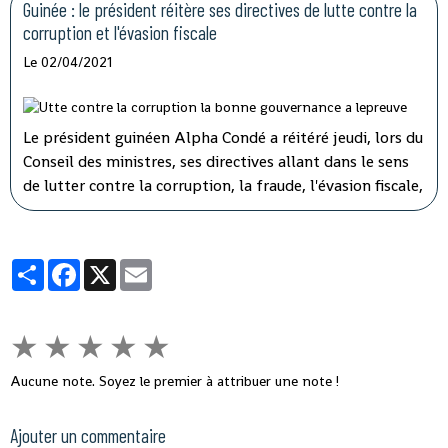
que compte l'hémicycle guinéen.
Guinée : le président réitère ses directives de lutte contre la
corruption et l'évasion fiscale
Le 02/04/2021
Le président guinéen Alpha Condé a réitéré jeudi, lors du
Conseil des ministres, ses directives allant dans le sens
de lutter contre la corruption, la fraude, l'évasion fiscale,
le népotisme, le laisser-aller et tous ces fléaux qui
gangrènent l'administration et empêchent le
développement rapide de son pays.
Partager
Facebook
X
Email
★
★
★
★
★
Aucune note. Soyez le premier à attribuer une note !
Ajouter un commentaire