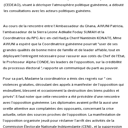
(CEDEAO), visant à décrisper l'atmosphère politique guinéenne, a débuté
les consultations avec les acteurs politiques guinéens.
Au cours de la rencontre entre l'Ambassadeur du Ghana, AWUNI Patricia,
l'ambassadeur de la Sierra Leone Adikalie Foday SUMAH et la
Coordinatrice du RPG Arc-en-ciel Hadja Cherif Nantènèn KONATE, Mme
AWUNI a espéré que la Coordinatrice guinéenne pourrait "user de ses
grandes qualités de bonne mère de famille et de leader affable, tout en
déployant l'entregent nécessaire pour rassurer aux cotés du Chef de l'Etat,
le Professeur Alpha CONDE, les leaders de l'opposition, sur la crédibilité
du processus électoral ", rapporte un communiqué du parti au pouvoir.
Pour sa part, Madame la coordinatrice a émis des regrets sur " ces
violences gratuites, découlant des appels à manifester de l'opposition qui
endeuillent, blessent et occasionnent la destruction des biens publics et
privés". Il faut noter que cette rencontre a été précédée d'une rencontre
avec l'opposition guinéenne. Les diplomates avaient prêté là aussi une
oreille attentive aux complaintes des opposants, concernant la crise
actuelle, selon des sources proches de l'opposition. La manifestation de
l'opposition organisée jeudi pour réclamer l'arrêt des activités de la
Commission Électorale Nationale Indépendante (CENI) , et la suppression