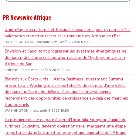
PR Newswire Afrique
UnionPay International et Pesapal s'associent pour dynamiser les
paiements transfrontaliers et le tourisme en Afrique de l'Est
DAR ES SALAAM, Tanzanie, ven., août 7 2026 07:32
Envision et Sasol font progresser les systèmes énergétiques de
demain grâce à une collaboration autour de l'hydrogène vert en
Afrique du Sud
CHIFENG, Chine, mer., août 5 2026 21:42
Bientôt aux États-Unis : l'Africa Business Investment Summit
présentera à Washington un portefeuille de projets d'une valeur
de quatre milliards de dollars, alors que les investisseurs
recherchent des opportunités de croissance au-delà des marchés
traditionnels
WASHINGTON, mar., août 4 2026 16:59
La première phase du parc éolien d'Ummbila Emoyeni, équipé de
turbines Goldwind, devient opérationnelle, marquant une étape
importante dans la transition énergétique équitable de l'Afrique