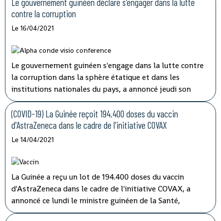
mardi à la télévision nationale, Sory Condé, chargé des
Le gouvernement guinéen déclare s'engager dans la lutte
études au département surveillance à l'Agence nationale
contre la corruption
de sécurité sanitaire (ANSS).
Le 16/04/2021
Le gouvernement guinéen s'engage dans la lutte contre
la corruption dans la sphère étatique et dans les
institutions nationales du pays, a annoncé jeudi son
porte-parole, Aboubacar Sylla.
Lors de la session
ordinaire du conseil des ministres tenu par
(COVID-19) La Guinée reçoit 194.400 doses du vaccin
visioconférence, le président Alpha Condé a insisté sur
d'AstraZeneca dans le cadre de l'initiative COVAX
''la cohérence et la complémentarité qui doivent
Le 14/04/2021
caractériser les activités des structures impliquées'' dans
les opérations de lutte contre la corruption.
La Guinée a reçu un lot de 194.400 doses du vaccin
d'AstraZeneca dans le cadre de l'initiative COVAX, a
annoncé ce lundi le ministre guinéen de la Santé,
médécin général Rémy Lamah à la radio nationale.