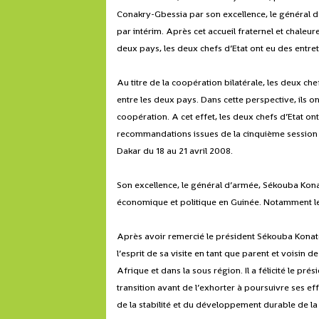
Conakry-Gbessia par son excellence, le général d
par intérim. Après cet accueil fraternel et chaleur
deux pays, les deux chefs d’Etat ont eu des entre
Au titre de la coopération bilatérale, les deux che
entre les deux pays. Dans cette perspective, ils 
coopération. A cet effet, les deux chefs d’Etat on
recommandations issues de la cinquième session
Dakar du 18 au 21 avril 2008.
Son excellence, le général d’armée, Sékouba Kona
économique et politique en Guinée. Notamment le 
Après avoir remercié le président Sékouba Konaté
l’esprit de sa visite en tant que parent et voisin 
Afrique et dans la sous région. Il a félicité le pr
transition avant de l’exhorter à poursuivre ses eff
de la stabilité et du développement durable de la