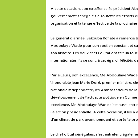
A cette occasion, son excellence, le président A
gouvernement sénégalais à soutenir les efforts du
organisation et la tenue effective de la prochaine
Le général d’armée, Sékouba Konaté a remercié le
Abdoulaye Wade pour son soutien constant et sa 
son histoire. Les deux chefs d’Etat ont fait un tou
internationales. Ils se sont, à cet égard, félicité
Par ailleurs, son excellence, Me Abdoulaye Wade,
l’honorable Jean Marie Doré, premier ministre, c
Nationale Indépendante, les Ambassadeurs de la C
développement de l’actualité politique en Guinée 
excellence, Me Abdoulaye Wade s’est aussi entre
l’élection présidentielle. A cette occasion, il les 
d’un climat de paix avant, pendant et après le pro
Le chef d’Etat sénégalais, s’est entretenu égalemen