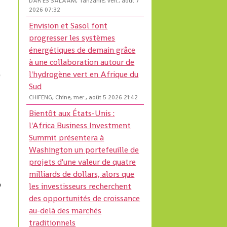
DAR ES SALAAM, Tanzanie, ven., août 7
2026 07:32
Envision et Sasol font
progresser les systèmes
énergétiques de demain grâce
à une collaboration autour de
l'hydrogène vert en Afrique du
e
Sud
CHIFENG, Chine, mer., août 5 2026 21:42
Bientôt aux États-Unis :
l'Africa Business Investment
Summit présentera à
Washington un portefeuille de
projets d'une valeur de quatre
milliards de dollars, alors que
n
les investisseurs recherchent
des opportunités de croissance
au-delà des marchés
traditionnels