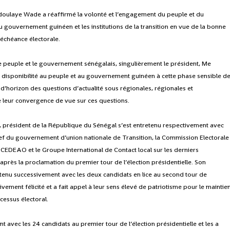
bdoulaye Wade a réaffirmé la volonté et l’engagement du peuple et du
 gouvernement guinéen et les institutions de la transition en vue de la bonne
 échéance électorale.
 peuple et le gouvernement sénégalais, singulièrement le président, Me
disponibilité au peuple et au gouvernement guinéen à cette phase sensible d
r d’horizon des questions d’actualité sous régionales, régionales et
s de leur convergence de vue sur ces questions.
 président de la République du Sénégal s’est entretenu respectivement avec
hef du gouvernement d’union nationale de Transition, la Commission Electorale
EDEAO et le Groupe International de Contact local sur les derniers
après la proclamation du premier tour de l’élection présidentielle. Son
tenu successivement avec les deux candidats en lice au second tour de
a vivement félicité et a fait appel à leur sens élevé de patriotisme pour le maintie
cessus électoral.
t avec les 24 candidats au premier tour de l’élection présidentielle et les a