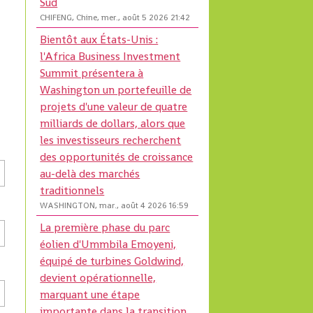
Sud
CHIFENG, Chine, mer., août 5 2026 21:42
Bientôt aux États-Unis :
l'Africa Business Investment
Summit présentera à
Washington un portefeuille de
projets d'une valeur de quatre
milliards de dollars, alors que
les investisseurs recherchent
des opportunités de croissance
au-delà des marchés
traditionnels
WASHINGTON, mar., août 4 2026 16:59
La première phase du parc
éolien d'Ummbila Emoyeni,
équipé de turbines Goldwind,
devient opérationnelle,
marquant une étape
importante dans la transition