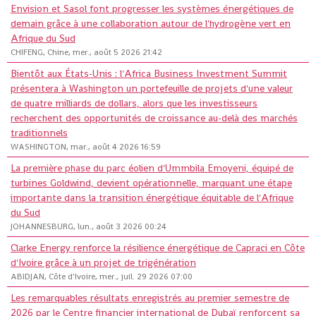
Envision et Sasol font progresser les systèmes énergétiques de
demain grâce à une collaboration autour de l'hydrogène vert en
Afrique du Sud
CHIFENG, Chine, mer., août 5 2026 21:42
Bientôt aux États-Unis : l'Africa Business Investment Summit
présentera à Washington un portefeuille de projets d'une valeur
de quatre milliards de dollars, alors que les investisseurs
recherchent des opportunités de croissance au-delà des marchés
traditionnels
WASHINGTON, mar., août 4 2026 16:59
La première phase du parc éolien d'Ummbila Emoyeni, équipé de
turbines Goldwind, devient opérationnelle, marquant une étape
importante dans la transition énergétique équitable de l'Afrique
du Sud
JOHANNESBURG, lun., août 3 2026 00:24
Clarke Energy renforce la résilience énergétique de Capraci en Côte
d'Ivoire grâce à un projet de trigénération
ABIDJAN, Côte d'Ivoire, mer., juil. 29 2026 07:00
Les remarquables résultats enregistrés au premier semestre de
2026 par le Centre financier international de Dubaï renforcent sa