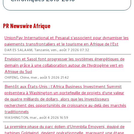
PR Newswire Afrique
UnionPay International et Pesapal s'associent pour dynamiser les
paiements transfrontaliers et le tourisme en Afrique de l'Est
DAR ES SALAAM, Tanzanie, ven., août 7 2026 07:32
Envision et Sasol font progresser les systèmes énergétiques de
demain grâce à une collaboration autour de l'hydrogène vert en
Afrique du Sud
CHIFENG, Chine, mer., août 5 2026 21:42
Bientôt aux États-Unis : l'Africa Business Investment Summit
présentera à Washington un portefeuille de projets d'une valeur
de quatre milliards de dollars, alors que les investisseurs
recherchent des opportunités de croissance au-delà des marchés
traditionnels
WASHINGTON, mar., août 4 2026 16:59
La première phase du parc éolien d'Ummbila Emoyeni, équipé de
turbines Goldwind, devient opérationnelle, marquant une étape