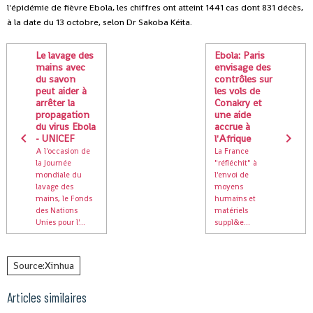
l'épidémie de fièvre Ebola, les chiffres ont atteint 1441 cas dont 831 décès,
à la date du 13 octobre, selon Dr Sakoba Kéita.
Le lavage des
Ebola: Paris
mains avec
envisage des
du savon
contrôles sur
peut aider à
les vols de
arrêter la
Conakry et
propagation
une aide
du virus Ebola
accrue à
- UNICEF
l'Afrique
A l'occasion de
La France
la Journée
"réfléchit" à
mondiale du
l'envoi de
lavage des
moyens
mains, le Fonds
humains et
des Nations
matériels
Unies pour l'...
suppl&e...
Source:Xinhua
Articles similaires