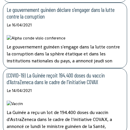
double de la période d'incubation du virus, a indiqué
mardi à la télévision nationale, Sory Condé, chargé des
Le gouvernement guinéen déclare s'engager dans la lutte
études au département surveillance à l'Agence nationale
contre la corruption
de sécurité sanitaire (ANSS).
Le 16/04/2021
Le gouvernement guinéen s'engage dans la lutte contre
la corruption dans la sphère étatique et dans les
institutions nationales du pays, a annoncé jeudi son
porte-parole, Aboubacar Sylla.
Lors de la session
ordinaire du conseil des ministres tenu par
(COVID-19) La Guinée reçoit 194.400 doses du vaccin
visioconférence, le président Alpha Condé a insisté sur
d'AstraZeneca dans le cadre de l'initiative COVAX
''la cohérence et la complémentarité qui doivent
Le 14/04/2021
caractériser les activités des structures impliquées'' dans
les opérations de lutte contre la corruption.
La Guinée a reçu un lot de 194.400 doses du vaccin
d'AstraZeneca dans le cadre de l'initiative COVAX, a
annoncé ce lundi le ministre guinéen de la Santé,