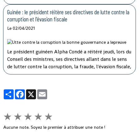
d'orientation devant les 108 députés présents sur les 114
que compte l'hémicycle guinéen.
Guinée : le président réitère ses directives de lutte contre la
corruption et l'évasion fiscale
Le 02/04/2021
Le président guinéen Alpha Condé a réitéré jeudi, lors du
Conseil des ministres, ses directives allant dans le sens
de lutter contre la corruption, la fraude, l'évasion fiscale,
le népotisme, le laisser-aller et tous ces fléaux qui
gangrènent l'administration et empêchent le
développement rapide de son pays.
Partager
Facebook
X
Email
★
★
★
★
★
Aucune note. Soyez le premier à attribuer une note !