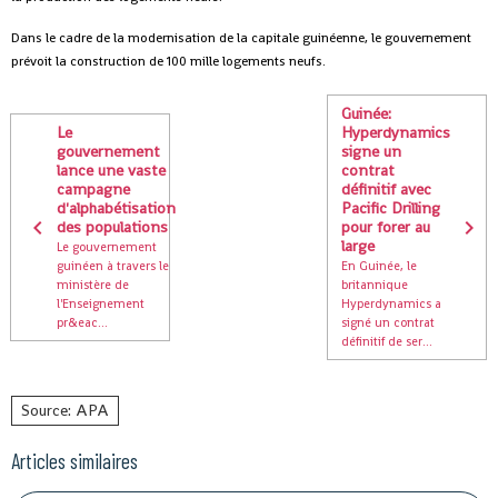
Dans le cadre de la modernisation de la capitale guinéenne, le gouvernement
prévoit la construction de 100 mille logements neufs.
Guinée:
Le
Hyperdynamics
gouvernement
signe un
lance une vaste
contrat
campagne
définitif avec
d'alphabétisation
Pacific Drilling
des populations
pour forer au
large
Le gouvernement
guinéen à travers le
En Guinée, le
ministère de
britannique
l'Enseignement
Hyperdynamics a
pr&eac...
signé un contrat
définitif de ser...
Source: APA
Articles similaires