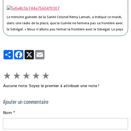
Le ministre guinéen de la Santé Colonel Remy Lamah, a indiqué ce mardi,
dans une radio de la place, que la Guinée ne fermera pas sa frontière avec
le Sénégal.
« Nous n’allons pas fermer la frontière avec le Sénégal. Le pays
est signataire du règlement sanitaire international. Ce n’est pas parce que
le Sénégal avait fermé sa frontière pendant Ebola, que nous allons aussi
fermer la nôtre », a-t-il souligné, tout en indiquant que des mesures sont
Partager
Facebook
X
Email
prises pour éviter ce virus en Guinée.
★
★
★
★
★
Aucune note. Soyez le premier à attribuer une note !
Ajouter un commentaire
Nom