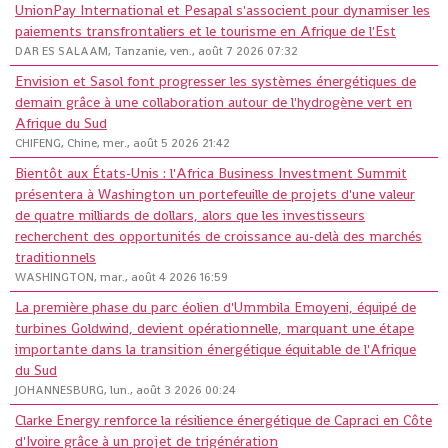
UnionPay International et Pesapal s'associent pour dynamiser les
paiements transfrontaliers et le tourisme en Afrique de l'Est
DAR ES SALAAM, Tanzanie, ven., août 7 2026 07:32
Envision et Sasol font progresser les systèmes énergétiques de
demain grâce à une collaboration autour de l'hydrogène vert en
Afrique du Sud
CHIFENG, Chine, mer., août 5 2026 21:42
Bientôt aux États-Unis : l'Africa Business Investment Summit
présentera à Washington un portefeuille de projets d'une valeur
de quatre milliards de dollars, alors que les investisseurs
recherchent des opportunités de croissance au-delà des marchés
traditionnels
WASHINGTON, mar., août 4 2026 16:59
La première phase du parc éolien d'Ummbila Emoyeni, équipé de
turbines Goldwind, devient opérationnelle, marquant une étape
importante dans la transition énergétique équitable de l'Afrique
du Sud
JOHANNESBURG, lun., août 3 2026 00:24
Clarke Energy renforce la résilience énergétique de Capraci en Côte
d'Ivoire grâce à un projet de trigénération