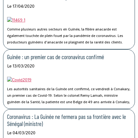
Le 17/04/2020
Comme plusieurs autres secteurs en Guinée, la filière anacarde est
également touchée de plein fouet par la pandémie de coronavirus.
Les
producteurs guinéens d’anacarde se plaignent de la rareté des clients.
Lancée le 02 avril dernier, par le ministère du Commerce, la campagne de
commercialisation de l’anacarde n’a pas connu son affluence habituelle à
Guinée : un premier cas de coronavirus confirmé
cause de la crise sanitaire qui secoue le monde.
Le 13/03/2020
Les autorités sanitaires de la Guinée ont confirmé, ce vendredi à Conakary,
un premier cas de Covid-19.
Selon le colonel Remy Lamah, ministre
guinéen de la Santé, la patiente est une Belge de 49 ans arrivée à Conakry,
il y a une semaine. « Elle a été conduite et isolée au Centre de traitement de
Nongo », a-t-il indiqué.
Coronavirus : La Guinée ne fermera pas sa frontière avec le
Sénégal (ministre)
Le 04/03/2020