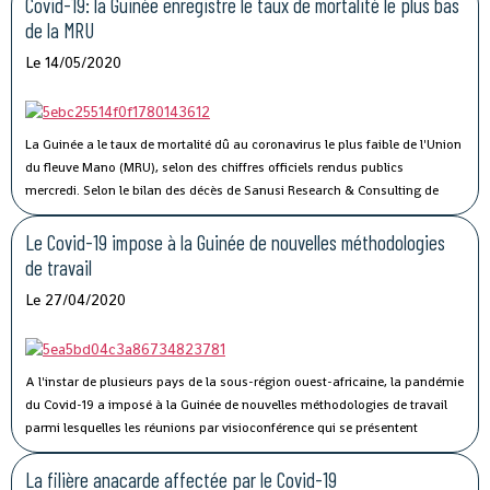
Covid-19: la Guinée enregistre le taux de mortalité le plus bas
sec de Kagbelen répond au double défi de la gestion optimale des espaces
de la MRU
de stockage du terminal à conteneurs et de la célérité des services de
Le 14/05/2020
livraison des véhicules. En complément des nouveaux portiques de parc
que Conakry Terminal vient de mettre en service, ce nouveau port sec
permettra l’amélioration des performances et la compétitivité du Port
Autonome de Conakry, », a déclaré Madame Traoré Tahirou Barry,
La Guinée a le taux de mortalité dû au coronavirus le plus faible de l'Union
Directrice générale de Conakry Terminal.
du fleuve Mano (MRU), selon des chiffres officiels rendus publics
mercredi.
Selon le bilan des décès de Sanusi Research & Consulting de
l’Union, qui regroupe la Côte d’Ivoire, la Guinée, le Libéria et la Sierra Leone,
73 personnes ont succombé au Covid-19.
Le Covid-19 impose à la Guinée de nouvelles méthodologies
de travail
Le 27/04/2020
A l'instar de plusieurs pays de la sous-région ouest-africaine, la pandémie
du Covid-19 a imposé à la Guinée de nouvelles méthodologies de travail
parmi lesquelles les réunions par visioconférence qui se présentent
comme un véritable défi technologique pour les autorités guinéennes.
La filière anacarde affectée par le Covid-19