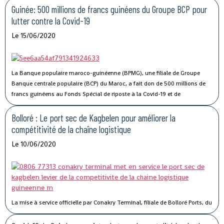
Guinée: 500 millions de francs guinéens du Groupe BCP pour
lutter contre la Covid-19
Le 15/06/2020
La Banque populaire maroco-guinéenne (BPMG), une filiale de Groupe
Banque centrale populaire (BCP) du Maroc, a fait don de 500 millions de
francs guinéens au Fonds Spécial de riposte à la Covid-19 et de
stabilisation économique de la Guinée.
Bolloré : Le port sec de Kagbelen pour améliorer la
compétitivité de la chaîne logistique
Le 10/06/2020
La mise à service officielle par Conakry Terminal, filiale de Bolloré Ports, du
port sec de Kagbelen, permettra « l’amélioration des performances et la
compétitivité du Port Autonome de Conakry ».« Le développement du port