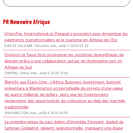
PR Newswire Afrique
UnionPay International et Pesapal s'associent pour dynamiser les
paiements transfrontaliers et le tourisme en Afrique de l'Est
DAR ES SALAAM, Tanzanie, ven., août 7 2026 07:32
Envision et Sasol font progresser les systèmes énergétiques de
demain grâce à une collaboration autour de l'hydrogène vert en
Afrique du Sud
CHIFENG, Chine, mer., août 5 2026 21:42
Bientôt aux États-Unis : l'Africa Business Investment Summit
présentera à Washington un portefeuille de projets d'une valeur
de quatre milliards de dollars, alors que les investisseurs
recherchent des opportunités de croissance au-delà des marchés
traditionnels
WASHINGTON, mar., août 4 2026 16:59
La première phase du parc éolien d'Ummbila Emoyeni, équipé de
turbines Goldwind, devient opérationnelle, marquant une étape