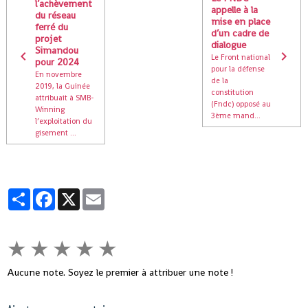
l’achèvement
appelle à la
du réseau
mise en place
ferré du
d’un cadre de
projet
dialogue
Simandou
Le Front national
pour 2024
pour la défense
En novembre
de la
2019, la Guinée
constitution
attribuait à SMB-
(Fndc) opposé au
Winning
3ème mand...
l’exploitation du
gisement ...
Partager
Facebook
X
Email
★
★
★
★
★
Aucune note. Soyez le premier à attribuer une note !