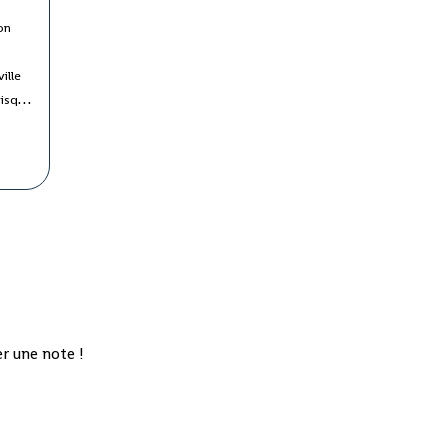
ion
ille
risque
tre les
on
s
de
tis
de
kry le
, fête
r une note !
lectif
 des
ques