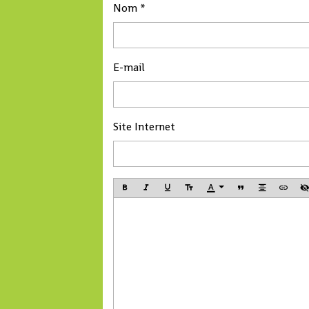
adéquation aux besoins
Nom
(UFDG) de Cellou 
du marché de l’emploi en
Diallo, l’Union des
augmentant le taux
forces républicai
d’emploi parmi les
(UFR) de Sidya Tou
E-mail
diplômés.
Parti de l’espoir p
développement
national (PEDN) d
l’ancien Premier
Site Internet
ministre Lansana
Kouyaté et quelq
personnalités de
l’opposition, a
maintenu sa sorti
la ville de Conakr
un itinéraire allant
commune de Mato
stade du 28 sept