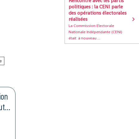
Rencontre avec les partis
politiques : la CENI parle
des opérations électorales
réalisées
La Commission Electorale
Nationale Indépendante (CENI)
était à nouveau ...
e
ion
ut:
ts