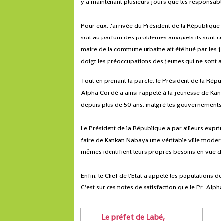
y a maintenant plusieurs jours que les responsable
Pour eux, l’arrivée du Président de la République
soit au parfum des problèmes auxquels ils sont c
maire de la commune urbaine ait été hué par les 
doigt les préoccupations des jeunes qui ne sont au
Tout en prenant la parole, le Président de la Répub
Alpha Condé a ainsi rappelé à la jeunesse de Kanka
depuis plus de 50 ans, malgré les gouvernements e
Le Président de la République a par ailleurs expr
faire de Kankan Nabaya une véritable ville moder
mêmes identifient leurs propres besoins en vue 
Enfin, le Chef de l’Etat a appelé les populations
C’est sur ces notes de satisfaction que le Pr. Al
Le préfet de Labé,