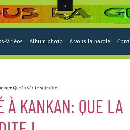
ps-Vidéos
Album photo
A vous la parole
Cont
kan: Que la vérité soit dite !
 À KANKAN: QUE LA
DITE !