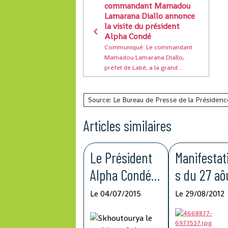
commandant Mamadou
Lamarana Diallo annonce
la visite du président
Alpha Condé
Communiqué: Le commandant
Mamadou Lamarana Diallo,
préfet de Labé, a la grand...
Source: Le Bureau de Presse de la Présidenc
Articles similaires
Le Président
Manifestat
Alpha Condé
s du 27 aô
lance le Projet
le fil des
Le 04/07/2015
Le 29/08/2012
pour
évènemen
l’employabilité
en vesrion