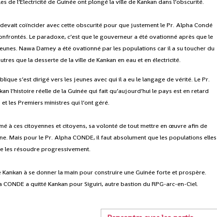
s de l’Electricité de Guinée ont plongé la ville de Kankan dans l’obscurité.
 devait coïncider avec cette obscurité pour que justement le Pr. Alpha Condé
onfrontés. Le paradoxe, c’est que le gouverneur a été ovationné après que le
jeunes. Nawa Damey a été ovationné par les populations car il a su toucher du
tres que la desserte de la ville de Kankan en eau et en électricité.
lique s’est dirigé vers les jeunes avec qui il a eu le langage de vérité. Le Pr.
n l’histoire réelle de la Guinée qui fait qu’aujourd’hui le pays est en retard
t les Premiers ministres qui l’ont géré.
imé à ces citoyennes et citoyens, sa volonté de tout mettre en œuvre afin de
ne. Mais pour le Pr. Alpha CONDE, il faut absolument que les populations elles
de les résoudre progressivement.
 de Kankan à se donner la main pour construire une Guinée forte et prospère.
pha CONDE a quitté Kankan pour Siguiri, autre bastion du RPG-arc-en-Ciel.