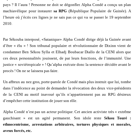
pays ? Il l’aura ! Personne ne doit se dégonfler. Alpha Condé a conçu un plan
machiavélique pour instaurer
sa RPG
(République Populaire de Guinée). A
l’heure où j’écris ces lignes je ne sais pas ce qui va se passer le 19 septembre
2010.
Par Sékouba interposé, «Satanique» Alpha Condé dirige déjà la Guinée avant
d’être « élu » ! Son tribunal populaire et révolutionnaire de Dixinn vient de
condamner Ben Sékou Sylla et Elhadj Boubacar Diallo de la CENI alors que
ces deux personnalités jouissent, de par leurs fonctions, de l’immunité. Une
justice « soviétropicale » ! Qu’alpha exécute donc la sentence décidée avant le
procès ! On ne se laissera pas faire.
Un affreux au nez gros, porte-parole de Condé mais plus instruit que lui, tombe
dans l’indécence au point de demander la révocation des deux vice-présidents
de la CENI au motif inavoué qu’ils n’appartiennent pas au RPG désireux
d’empêcher cette institution de jouer son rôle.
Alpha Condé n’est pas un acteur politique. Cet ancien activiste très « extrême
gauchisant » est un agité permanent. Son idole reste
Sékou Touré :
ethnocentrisme, arrestations arbitraires, tortures physiques et morales,
aveux forcés, etc.