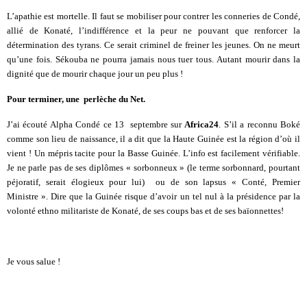
L’apathie est mortelle. Il faut se mobiliser pour contrer les conneries de Condé,
allié de Konaté, l’indifférence et la peur ne pouvant que renforcer la
détermination des tyrans. Ce serait criminel de freiner les jeunes. On ne meurt
qu’une fois. Sékouba ne pourra jamais nous tuer tous. Autant mourir dans la
dignité que de mourir chaque jour un peu plus !
Pour terminer, une perlèche du Net.
J’ai écouté Alpha Condé ce 13 septembre sur
Africa24
. S’il a reconnu Boké
comme son lieu de naissance, il a dit que la Haute Guinée est la région d’où il
vient ! Un mépris tacite pour la Basse Guinée. L’info est facilement vérifiable.
Je ne parle pas de ses diplômes « sorbonneux » (le terme sorbonnard, pourtant
péjoratif, serait élogieux pour lui) ou de son lapsus « Conté, Premier
Ministre ». Dire que la Guinée risque d’avoir un tel nul à la présidence par la
volonté ethno militariste de Konaté, de ses coups bas et de ses baïonnettes!
Je vous salue !