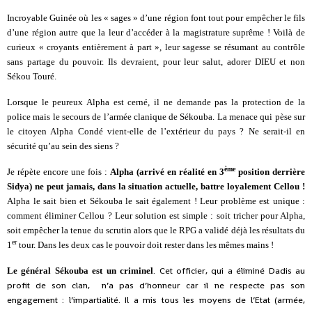
Incroyable Guinée où les « sages » d’une région font tout pour empêcher le fils
d’une région autre que la leur d’accéder à la magistrature suprême ! Voilà de
curieux « croyants entièrement à part », leur sagesse se résumant au contrôle
sans partage du pouvoir. Ils devraient, pour leur salut, adorer DIEU et non
Sékou Touré.
Lorsque le peureux Alpha est cerné, il ne demande pas la protection de la
police mais le secours de l’armée clanique de Sékouba. La menace qui pèse sur
le citoyen Alpha Condé vient-elle de l’extérieur du pays ? Ne serait-il en
sécurité qu’au sein des siens ?
ème
Je répète encore une fois :
Alpha (arrivé en réalité en 3
position derrière
Sidya) ne peut jamais, dans la situation actuelle, battre loyalement Cellou !
Alpha le sait bien et Sékouba le sait également ! Leur problème est unique :
comment éliminer Cellou ? Leur solution est simple : soit tricher pour Alpha,
soit empêcher la tenue du scrutin alors que le RPG a validé déjà les résultats du
er
1
tour. Dans les deux cas le pouvoir doit rester dans les mêmes mains !
. Cet officier, qui a éliminé Dadis au
Le général Sékouba est un criminel
profit de son clan, n’a pas d’honneur car il ne respecte pas son
engagement : l’impartialité. Il a mis tous les moyens de l’Etat (armée,