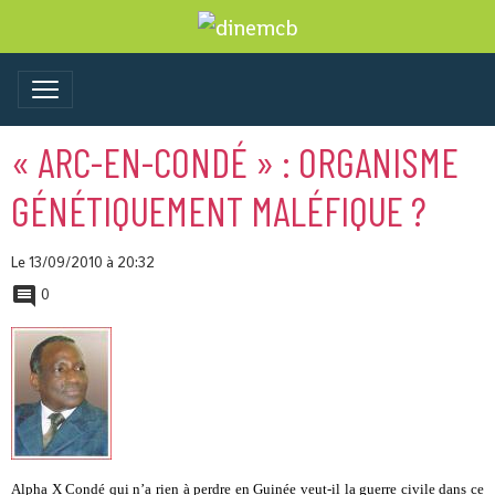
« ARC-EN-CONDÉ » : ORGANISME
GÉNÉTIQUEMENT MALÉFIQUE ?
Le 13/09/2010
à 20:32
0
Alpha X Condé qui n’a rien à perdre en Guinée veut-il la guerre civile dans ce