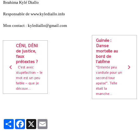
Ibrahima Kylé Diallo
Responsable de www.kylediallo.info
Mon contact : kylediallo@gmail.com
Guinée :
CÉNI, DÉNI
Danse
de justice,
mortelle au
faux
bord de
prétextes ?
l'abîme
C'est avec
“Entente peu
stupéfaction – le
cordiale pour un
mot est un peu
second tour
faible – que je
apaisé”. Telle
découv...
était la
manche...
Partager
Facebook
X
Email