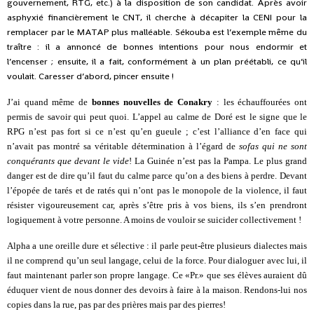
gouvernement, RTG, etc.) à la disposition de son candidat. Après avoir
asphyxié financièrement le CNT, il cherche à décapiter la CENI pour la
remplacer par le MATAP plus malléable. Sékouba est l’exemple même du
traître : il a annoncé de bonnes intentions pour nous endormir et
l’encenser ; ensuite, il a fait, conformément à un plan préétabli, ce qu’il
voulait. Caresser d’abord, pincer ensuite !
J’ai quand même de
bonnes nouvelles de Conakry
: les échauffourées ont
permis de savoir qui peut quoi. L’appel au calme de Doré est le signe que le
RPG n’est pas fort si ce n’est qu’en gueule ; c’est l’alliance d’en face qui
n’avait pas montré sa véritable détermination à l’égard de
sofas qui ne sont
conquérants que devant le vide
! La Guinée n’est pas la Pampa. Le plus grand
danger est de dire qu’il faut du calme parce qu’on a des biens à perdre. Devant
l’épopée de tarés et de ratés qui n’ont pas le monopole de la violence, il faut
résister vigoureusement car, après s’être pris à vos biens, ils s’en prendront
logiquement à votre personne. A moins de vouloir se suicider collectivement !
Alpha a une oreille dure et sélective : il parle peut-être plusieurs dialectes mais
il ne comprend qu’un seul langage, celui de la force. Pour dialoguer avec lui, il
faut maintenant parler son propre langage. Ce «Pr.» que ses élèves auraient dû
éduquer vient de nous donner des devoirs à faire à la maison. Rendons-lui nos
copies dans la rue, pas par des prières mais par des pierres!