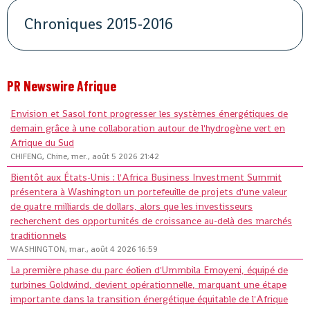
Chroniques 2015-2016
PR Newswire Afrique
Envision et Sasol font progresser les systèmes énergétiques de
demain grâce à une collaboration autour de l'hydrogène vert en
Afrique du Sud
CHIFENG, Chine, mer., août 5 2026 21:42
Bientôt aux États-Unis : l'Africa Business Investment Summit
présentera à Washington un portefeuille de projets d'une valeur
de quatre milliards de dollars, alors que les investisseurs
recherchent des opportunités de croissance au-delà des marchés
traditionnels
WASHINGTON, mar., août 4 2026 16:59
La première phase du parc éolien d'Ummbila Emoyeni, équipé de
turbines Goldwind, devient opérationnelle, marquant une étape
importante dans la transition énergétique équitable de l'Afrique