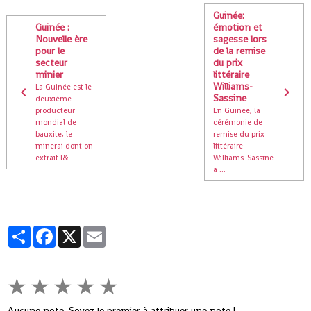
Guinée:
Guinée :
émotion et
Nouvelle ère
sagesse lors
pour le
de la remise
secteur
du prix
minier
littéraire
Williams-
La Guinée est le
Sassine
deuxième
producteur
En Guinée, la
mondial de
cérémonie de
bauxite, le
remise du prix
minerai dont on
littéraire
extrait l&...
Williams-Sassine
a ...
Partager
Facebook
X
Email
★
★
★
★
★
Aucune note. Soyez le premier à attribuer une note !