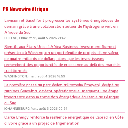
PR Newswire Afrique
Envision et Sasol font progresser les systèmes énergétiques de
demain grâce à une collaboration autour de l'hydrogène vert en
Afrique du Sud
CHIFENG, Chine, mer., août 5 2026 21:42
Bientôt aux États-Unis : l'Africa Business Investment Summit
présentera à Washington un portefeuille de projets d'une valeur
de quatre milliards de dollars, alors que les investisseurs
recherchent des opportunités de croissance au-delà des marchés
traditionnels
WASHINGTON, mar., août 4 2026 16:59
La première phase du parc éolien d'Ummbila Emoyeni, équipé de
turbines Goldwind, devient opérationnelle, marquant une étape
importante dans la transition énergétique équitable de l'Afrique
du Sud
JOHANNESBURG, lun., août 3 2026 00:24
Clarke Energy renforce la résilience énergétique de Capraci en Côte
d'Ivoire grâce à un projet de trigénération