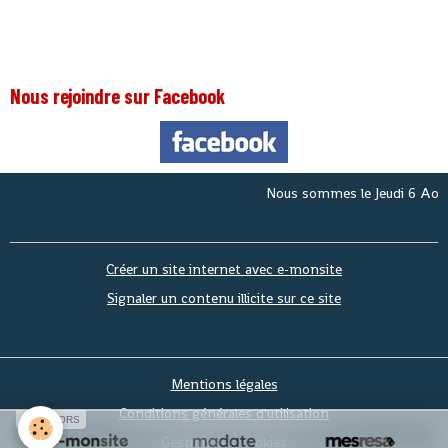
Nous rejoindre sur Facebook
Nous sommes le
Jeudi 6 Aout 2026
. M
Créer un site internet avec e-monsite
Signaler un contenu illicite sur ce site
Mentions légales
Conditions générales d'utilisation
SPONSORS
Gestion des cookies