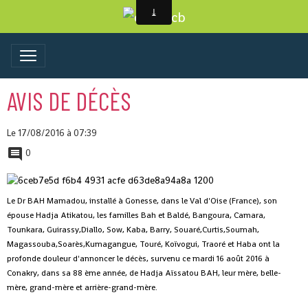
AVIS DE DÉCÈS
Le 17/08/2016
à 07:39
0
Le Dr BAH Mamadou, installé à Gonesse, dans le Val d'Oise (France), son
épouse Hadja Atikatou, les familles Bah et Baldé, Bangoura, Camara,
Tounkara, Guirassy,Diallo, Sow, Kaba, Barry, Souaré,Curtis,Soumah,
Magassouba,Soarès,Kumagangue, Touré, Koïvogui, Traoré et Haba ont la
profonde douleur d'annoncer le décès, survenu ce mardi 16 août 2016 à
Conakry, dans sa 88 ème année, de Hadja Aïssatou BAH, leur mère, belle-
mère, grand-mère et arrière-grand-mère.