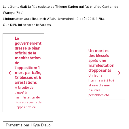
La défunte était la fille cadette de Thierno Sadou qui fut chef du Canton de
Wareya (Pita),
L'inhumation aura lieu, Inch Allah, le vendredi 19 août 2016 à Pita.
Que DIEU lui accorde le Paradis.
Le
gouvernement
dresse le bilan
Un mort et
officiel de la
des blessés
manifestation
après une
de
manifestation
l'opposition: 1
d'opposants
mort par balle,
Un jeune
12 blessés et 6
homme a été tué
arrestations
et une dizaine
A la suite de
d'autres
l’appel à
personnes ét&...
manifestation de
plusieurs partis de
l’opposition ce ...
Transmis par I.Kyle Diallo