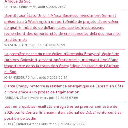
Afrique du Sud
CHIFENG, Chine, mer., août 5 2026 21:42
Bientôt aux États-Unis : l'Africa Business Investment Summit
présentera à Washington un portefeuille de projets d'une valeur
de quatre milliards de dollars, alors que les investisseurs
recherchent des opportunités de croissance au-delà des marchés
traditionnels
WASHINGTON, mar., août 4 2026 16:59
La première phase du parc éolien d'Ummbila Emoyeni, équipé de
turbines Goldwind, devient opérationnelle, marquant une étape
importante dans la transition énergétique équitable de l'Afrique
du Sud
JOHANNESBURG, lun., août 3 2026 00:24
Clarke Energy renforce la résilience énergétique de Capraci en Côte
d'Ivoire grâce à un projet de trigénération
ABIDJAN, Côte d'Ivoire, mer., juil. 29 2026 07:00
Les remarquables résultats enregistrés au premier semestre de
2026 par le Centre financier international de Dubaï renforcent sa
position de leader
DUBAÏ, Émirats Arabes Unis, mar., juil. 28 2026 18:29