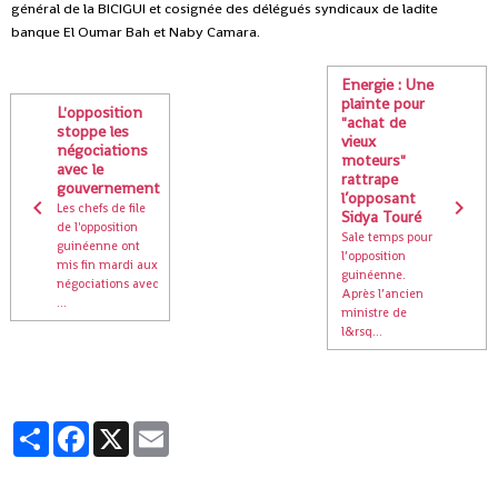
général de la BICIGUI et cosignée des délégués syndicaux de ladite
banque El Oumar Bah et Naby Camara.
Energie : Une
plainte pour
L'opposition
"achat de
stoppe les
vieux
négociations
moteurs"
avec le
rattrape
gouvernement
l’opposant
Les chefs de file
Sidya Touré
de l'opposition
Sale temps pour
guinéenne ont
l’opposition
mis fin mardi aux
guinéenne.
négociations avec
Après l’ancien
...
ministre de
l&rsq...
Partager
Facebook
X
Email