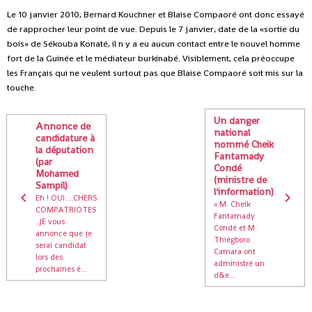
Le 10 janvier 2010, Bernard Kouchner et Blaise Compaoré ont donc essayé
de rapprocher leur point de vue. Depuis le 7 janvier, date de la «sortie du
bois» de Sékouba Konaté, il n y a eu aucun contact entre le nouvel homme
fort de la Guinée et le médiateur burkinabé. Visiblement, cela préoccupe
les Français qui ne veulent surtout pas que Blaise Compaoré soit mis sur la
touche.
Un danger
Annonce de
national
candidature à
nommé Cheik
la députation
Fantamady
(par
Condé
Mohamed
(ministre de
Sampil)
l'information)
Eh ! OUI....CHERS
« M. Cheik
COMPATRIOTES
Fantamady
..JE vous
Condé et M.
annonce que je
Thiégboro
serai candidat
Camara ont
lors des
administré un
prochaines é...
d&e...