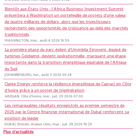
Bientôt aux États-Unis : l'Africa Business Investment Summit
présentera à Washington un portefeuille de projets d'une valeur
de quatre milliards de dollars, alors que les investisseurs
recherchent des opportunités de croissance au-delà des marchés
traditionnels
WASHINGTON, mar., août 4 2026 16:59
La première phase du parc éolien d'Ummbila Emoyeni, équipé de
turbines Goldwind, devient opérationnelle, marquant une étape
importante dans la transition énergétique équitable de l'Afrique
du Sud
JOHANNESBURG, lun., août 3 2026 00:24
Clarke Energy renforce la résilience énergétique de Capraci en Côte
d'Ivoire grâce à un projet de trigénération
ABIDJAN, Côte d'Ivoire, mer., juil. 29 2026 07:00
Les remarquables résultats enregistrés au premier semestre de
2026 par le Centre financier international de Dubaï renforcent sa
position de leader
DUBAÏ, Émirats Arabes Unis, mar., juil. 28 2026 18:29
Plus d'actualités