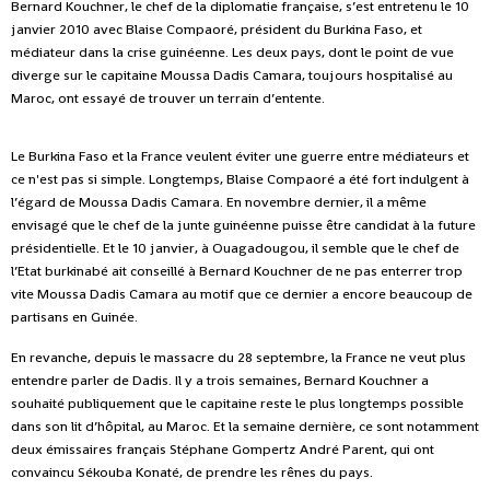
Bernard Kouchner, le chef de la diplomatie française, s’est entretenu le 10
janvier 2010 avec Blaise Compaoré, président du Burkina Faso, et
médiateur dans la crise guinéenne. Les deux pays, dont le point de vue
diverge sur le capitaine Moussa Dadis Camara, toujours hospitalisé au
Maroc, ont essayé de trouver un terrain d’entente.
Le Burkina Faso et la France veulent éviter une guerre entre médiateurs et
ce n'est pas si simple. Longtemps, Blaise Compaoré a été fort indulgent à
l’égard de Moussa Dadis Camara. En novembre dernier, il a même
envisagé que le chef de la junte guinéenne puisse être candidat à la future
présidentielle. Et le 10 janvier, à Ouagadougou, il semble que le chef de
l’Etat burkinabé ait conseillé à Bernard Kouchner de ne pas enterrer trop
vite Moussa Dadis Camara au motif que ce dernier a encore beaucoup de
partisans en Guinée.
En revanche, depuis le massacre du 28 septembre, la France ne veut plus
entendre parler de Dadis. Il y a trois semaines, Bernard Kouchner a
souhaité publiquement que le capitaine reste le plus longtemps possible
dans son lit d’hôpital, au Maroc. Et la semaine dernière, ce sont notamment
deux émissaires français Stéphane Gompertz André Parent, qui ont
convaincu Sékouba Konaté, de prendre les rênes du pays.