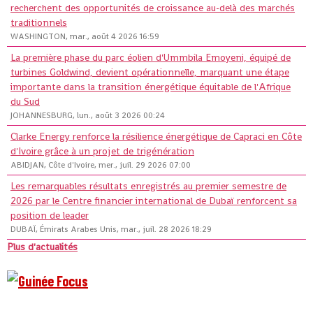
recherchent des opportunités de croissance au-delà des marchés
traditionnels
WASHINGTON, mar., août 4 2026 16:59
La première phase du parc éolien d'Ummbila Emoyeni, équipé de
turbines Goldwind, devient opérationnelle, marquant une étape
importante dans la transition énergétique équitable de l'Afrique
du Sud
JOHANNESBURG, lun., août 3 2026 00:24
Clarke Energy renforce la résilience énergétique de Capraci en Côte
d'Ivoire grâce à un projet de trigénération
ABIDJAN, Côte d'Ivoire, mer., juil. 29 2026 07:00
Les remarquables résultats enregistrés au premier semestre de
2026 par le Centre financier international de Dubaï renforcent sa
position de leader
DUBAÏ, Émirats Arabes Unis, mar., juil. 28 2026 18:29
Plus d'actualités