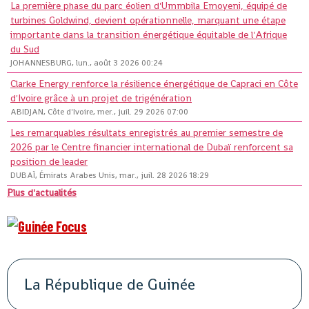
La première phase du parc éolien d'Ummbila Emoyeni, équipé de
turbines Goldwind, devient opérationnelle, marquant une étape
importante dans la transition énergétique équitable de l'Afrique
du Sud
JOHANNESBURG, lun., août 3 2026 00:24
Clarke Energy renforce la résilience énergétique de Capraci en Côte
d'Ivoire grâce à un projet de trigénération
ABIDJAN, Côte d'Ivoire, mer., juil. 29 2026 07:00
Les remarquables résultats enregistrés au premier semestre de
2026 par le Centre financier international de Dubaï renforcent sa
position de leader
DUBAÏ, Émirats Arabes Unis, mar., juil. 28 2026 18:29
Plus d'actualités
La République de Guinée