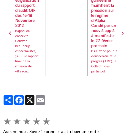
vulgarisation
guinéenne
du rapport
maintient la
d'audit OIF
pression sur
des 16-18
le régime
Novembre
d'Alpha
2012
Condé par un
nouvel appel
Rappel du
à manifester
contexte
le 27 février
Comme
prochain
beaucoup
d'internautes,
L’Alliance pour la
j'ai lu le rapport
démocratie et le
final de la
progrès (ADP), le
mission de
Collectif des
v&eacu...
partis pol...
Partager
Facebook
X
Email
★
★
★
★
★
Aucune note. Soyez le premier à attribuer une note !