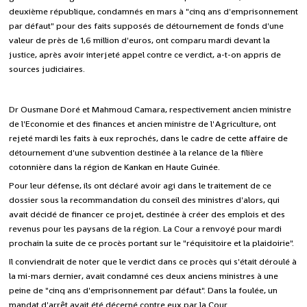
deuxième république, condamnés en mars à "cinq ans d'emprisonnement
par défaut" pour des faits supposés de détournement de fonds d'une
valeur de près de 1,6 million d'euros, ont comparu mardi devant la
justice, après avoir interjeté appel contre ce verdict, a-t-on appris de
sources judiciaires.
Dr Ousmane Doré et Mahmoud Camara, respectivement ancien ministre
de l'Economie et des finances et ancien ministre de l'Agriculture, ont
rejeté mardi les faits à eux reprochés, dans le cadre de cette affaire de
détournement d'une subvention destinée à la relance de la filière
cotonnière dans la région de Kankan en Haute Guinée.
Pour leur défense, ils ont déclaré avoir agi dans le traitement de ce
dossier sous la recommandation du conseil des ministres d'alors, qui
avait décidé de financer ce projet, destinée à créer des emplois et des
revenus pour les paysans de la région. La Cour a renvoyé pour mardi
prochain la suite de ce procès portant sur le "réquisitoire et la plaidoirie".
Il conviendrait de noter que le verdict dans ce procès qui s'était déroulé à
la mi-mars dernier, avait condamné ces deux anciens ministres à une
peine de "cinq ans d'emprisonnement par défaut". Dans la foulée, un
mandat d'arrêt avait été décerné contre eux par la Cour.