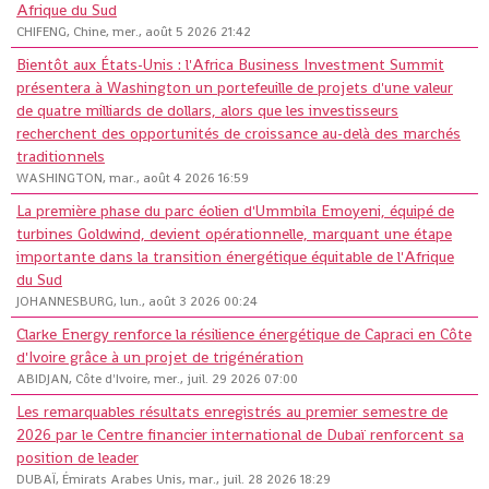
Afrique du Sud
CHIFENG, Chine, mer., août 5 2026 21:42
Bientôt aux États-Unis : l'Africa Business Investment Summit
présentera à Washington un portefeuille de projets d'une valeur
de quatre milliards de dollars, alors que les investisseurs
recherchent des opportunités de croissance au-delà des marchés
traditionnels
WASHINGTON, mar., août 4 2026 16:59
La première phase du parc éolien d'Ummbila Emoyeni, équipé de
turbines Goldwind, devient opérationnelle, marquant une étape
importante dans la transition énergétique équitable de l'Afrique
du Sud
JOHANNESBURG, lun., août 3 2026 00:24
Clarke Energy renforce la résilience énergétique de Capraci en Côte
d'Ivoire grâce à un projet de trigénération
ABIDJAN, Côte d'Ivoire, mer., juil. 29 2026 07:00
Les remarquables résultats enregistrés au premier semestre de
2026 par le Centre financier international de Dubaï renforcent sa
position de leader
DUBAÏ, Émirats Arabes Unis, mar., juil. 28 2026 18:29