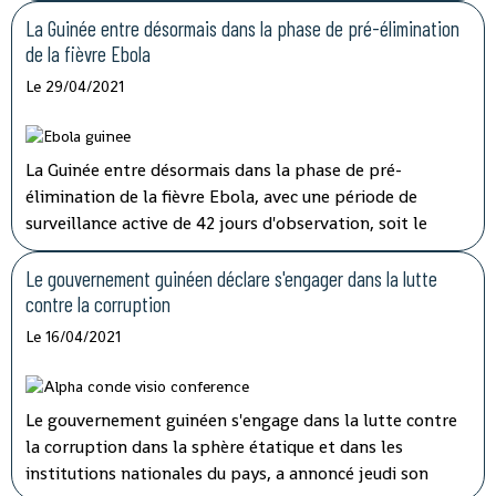
La Guinée entre désormais dans la phase de pré-élimination
de la fièvre Ebola
Le 29/04/2021
La Guinée entre désormais dans la phase de pré-
élimination de la fièvre Ebola, avec une période de
surveillance active de 42 jours d'observation, soit le
double de la période d'incubation du virus, a indiqué
mardi à la télévision nationale, Sory Condé, chargé des
Le gouvernement guinéen déclare s'engager dans la lutte
études au département surveillance à l'Agence nationale
contre la corruption
de sécurité sanitaire (ANSS).
Le 16/04/2021
Le gouvernement guinéen s'engage dans la lutte contre
la corruption dans la sphère étatique et dans les
institutions nationales du pays, a annoncé jeudi son