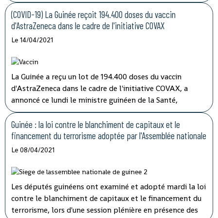
porte-parole, Aboubacar Sylla.
Lors de la session
ordinaire du conseil des ministres tenu par
(COVID-19) La Guinée reçoit 194.400 doses du vaccin
visioconférence, le président Alpha Condé a insisté sur
d'AstraZeneca dans le cadre de l'initiative COVAX
''la cohérence et la complémentarité qui doivent
Le 14/04/2021
caractériser les activités des structures impliquées'' dans
les opérations de lutte contre la corruption.
La Guinée a reçu un lot de 194.400 doses du vaccin
d'AstraZeneca dans le cadre de l'initiative COVAX, a
annoncé ce lundi le ministre guinéen de la Santé,
médécin général Rémy Lamah à la radio nationale.
Guinée : la loi contre le blanchiment de capitaux et le
financement du terrorisme adoptée par l'Assemblée nationale
Le 08/04/2021
Les députés guinéens ont examiné et adopté mardi la loi
contre le blanchiment de capitaux et le financement du
terrorisme, lors d'une session plénière en présence des