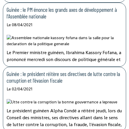
membres du gouvernement.
Guinée : le PM énonce les grands axes de développement à
l'Assemblée nationale
Le 08/04/2021
Le Premier ministre guinéen, Ibrahima Kassory Fofana, a
prononcé mercredi son discours de politique générale et
d'orientation devant les 108 députés présents sur les 114
que compte l'hémicycle guinéen.
Guinée : le président réitère ses directives de lutte contre la
corruption et l'évasion fiscale
Le 02/04/2021
Le président guinéen Alpha Condé a réitéré jeudi, lors du
Conseil des ministres, ses directives allant dans le sens
de lutter contre la corruption, la fraude, l'évasion fiscale,