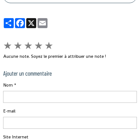
le népotisme, le laisser-aller et tous ces fléaux qui
gangrènent l'administration et empêchent le
développement rapide de son pays.
Partager
Facebook
X
Email
★
★
★
★
★
Aucune note. Soyez le premier à attribuer une note !
Ajouter un commentaire
Nom
E-mail
Site Internet