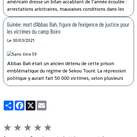
américain dresse un bilan accablant de l’année écoulée :
arrestations arbitraires, mauvaises conditions dans les
prisons… Le département d’État américain confirme
dans ce rapport paru cette semaine les
Guinée: mort d’Abbas Bah, figure de l'exigence de justice pour
dysfonctionnements pointés du doigt ces derniers mois
les victimes du camp Boiro
par plusieurs organisations de défense des droits de
Le 30/03/2021
l’homme.
Abbas Bah était un ancien détenu de cette prison
emblématique du régime de Sekou Touré. La répression
politique y aurait fait 50 000 victimes, selon plusieurs
ONG dont Amnesty International. Abbas Bah y avait été
détenu deux ans, sur les sept passés en prison entre 1971
et 1978.
Partager
Facebook
X
Email
★
★
★
★
★