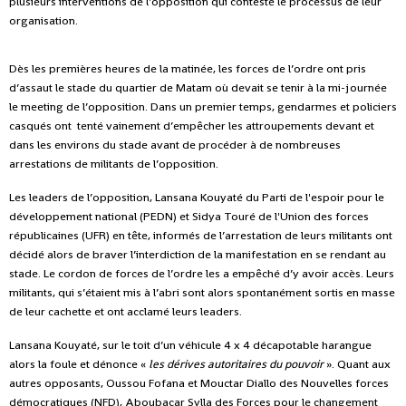
plusieurs interventions de l'opposition qui conteste le processus de leur
organisation.
Dès les premières heures de la matinée, les forces de l’ordre ont pris
d’assaut le stade du quartier de Matam où devait se tenir à la mi-journée
le meeting de l’opposition. Dans un premier temps, gendarmes et policiers
casqués ont tenté vainement d’empêcher les attroupements devant et
dans les environs du stade avant de procéder à de nombreuses
arrestations de militants de l’opposition.
Les leaders de l’opposition, Lansana Kouyaté du Parti de l'espoir pour le
développement national (PEDN) et Sidya Touré de l'Union des forces
républicaines (UFR) en tête, informés de l’arrestation de leurs militants ont
décidé alors de braver l’interdiction de la manifestation en se rendant au
stade. Le cordon de forces de l’ordre les a empêché d’y avoir accès. Leurs
militants, qui s’étaient mis à l’abri sont alors spontanément sortis en masse
de leur cachette et ont acclamé leurs leaders.
Lansana Kouyaté, sur le toit d’un véhicule 4 x 4 décapotable harangue
alors la foule et dénonce «
les dérives autoritaires du pouvoir
». Quant aux
autres opposants, Oussou Fofana et Mouctar Diallo des Nouvelles forces
démocratiques (NFD), Aboubacar Sylla des Forces pour le changement