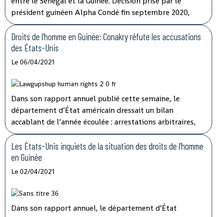
entre le Sénégal et la Guinée. Décision prise par le
président guinéen Alpha Condé fin septembre 2020,
avant la présidentielle qui a mené à sa réélection. Motif
avancé : « raisons de sécurité ». La commission de la
Droits de l’homme en Guinée: Conakry réfute les accusations
Cédéao a appelé la semaine dernière à la poursuite « des
des États-Unis
discussions bilatérales en cours » entre Dakar et Conakry
Le 06/04/2021
pour la réouverture de la frontière. Une situation
incompréhensible pour les commerçants et
transporteurs de part et d’autre, durement touchés.
Dans son rapport annuel publié cette semaine, le
département d’État américain dressait un bilan
accablant de l’année écoulée : arrestations arbitraires,
mauvaises conditions dans les prisons… Mais pour le
ministre de l'Information et de la communication de
Les États-Unis inquiets de la situation des droits de l’homme
Conakry, Amara Somparé ce rapport manque de sérieux.
en Guinée
Le 02/04/2021
Dans son rapport annuel, le département d’État