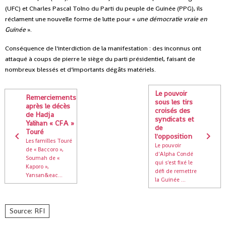
(UFC) et Charles Pascal Tolno du Parti du peuple de Guinée (PPG), ils
réclament une nouvelle forme de lutte pour «
une démocratie vraie en
Guinée
».
Conséquence de l'interdiction de la manifestation : des inconnus ont
attaqué à coups de pierre le siège du parti présidentiel, faisant de
nombreux blessés et d’importants dégâts matériels.
Le pouvoir
Remerciements
sous les tirs
après le décès
croisés des
de Hadja
syndicats et
Yalihan « CFA »
de
Touré
l'opposition
Les familles Touré
Le pouvoir
de « Baccoro »,
d'Alpha Condé
Soumah de «
qui s'est fixé le
Kaporo »,
défi de remettre
Yansan&eac...
la Guinée ...
Source: RFI