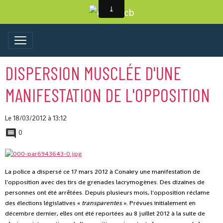
DISPERSION MUSCLÉE D'UNE
MANIFESTATION DE L'OPPOSITION
Le 18/03/2012
à 13:12
0
La police a dispersé ce 17 mars 2012 à Conakry une manifestation de
l'opposition avec des tirs de grenades lacrymogènes. Des dizaines de
personnes ont été arrêtées. Depuis plusieurs mois, l'opposition réclame
des élections législatives «
transparentes
». Prévues initialement en
décembre dernier, elles ont été reportées au 8 juillet 2012 à la suite de