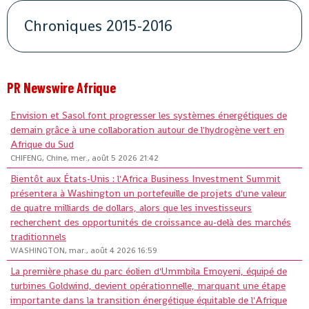
Chroniques 2015-2016
PR Newswire Afrique
Envision et Sasol font progresser les systèmes énergétiques de
demain grâce à une collaboration autour de l'hydrogène vert en
Afrique du Sud
CHIFENG, Chine, mer., août 5 2026 21:42
Bientôt aux États-Unis : l'Africa Business Investment Summit
présentera à Washington un portefeuille de projets d'une valeur
de quatre milliards de dollars, alors que les investisseurs
recherchent des opportunités de croissance au-delà des marchés
traditionnels
WASHINGTON, mar., août 4 2026 16:59
La première phase du parc éolien d'Ummbila Emoyeni, équipé de
turbines Goldwind, devient opérationnelle, marquant une étape
importante dans la transition énergétique équitable de l'Afrique