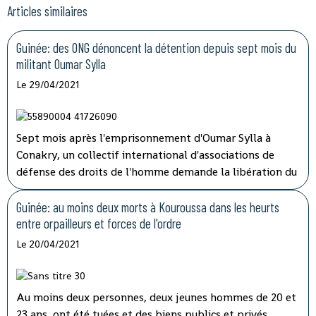
Articles similaires
Guinée: des ONG dénoncent la détention depuis sept mois du
militant Oumar Sylla
Le 29/04/2021
Sept mois après l'emprisonnement d'Oumar Sylla à
Conakry, un collectif international d'associations de
défense des droits de l'homme demande la libération du
militant guinéen. Il avait, au sein du Front national pour
la défense de la Constitution, dénoncé la réforme
Guinée: au moins deux morts à Kouroussa dans les heurts
constitutionnelle qui a permis à Alpha Condé de
entre orpailleurs et forces de l'ordre
briguer et d'obtenir un troisième mandat présidentiel.
Le 20/04/2021
Au moins deux personnes, deux jeunes hommes de 20 et
23 ans, ont été tuées et des biens publics et privés