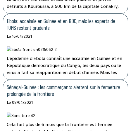
détruits à Kouroussa, à 500 km de la capitale Conakry,
dans l'est de la Guinée, lors de heurts entre des
orpailleurs et les forces de l'ordre, samedi 17 avril. Ces
Ebola: accalmie en Guinée et en RDC, mais les experts de
heurts ont éclaté lors de protestations d'orpailleurs
l'OMS restent prudents
guinéens accusant les autorités guinéennes de les avoir
Le 16/04/2021
dépossédés d'une mine artisanale au profit d'exploitants
burkinabè.
L'épidémie d'Ebola connaît une accalmie en Guinée et en
République démocratique du Congo, les deux pays où le
virus a fait sa réapparition en début d'année. Mais les
experts de l'OMS Afrique restent très prudents car ils
manquent encore d'indicateurs fiables sur son évolution.
Sénégal-Guinée : les commerçants alertent sur la fermeture
L'épidémie d'Ebola connaît une accalmie en Guinée et en
prolongée de la frontière
République démocratique du Congo, les deux pays où le
Le 08/04/2021
virus a fait sa réapparition en début d'année. Mais les
experts de l'OMS Afrique restent très prudents car ils
manquent encore d'indicateurs fiables sur son évolution.
Cela fait plus de 6 mois que la frontière est fermée