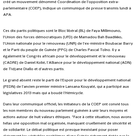
créé un mouvement dénommé Coordination de l'opposition extra-
parlementaire (COEP), indique un communiqué de presse transmis lundi à
APA.
Ces dix partis politiques sont le Bloc libéral (BL) de Faya Millimouno,
l'Union des forces démocratiques (UFD) de Mamadou Bah Baadikko,
l'Union nationale pour le renouveau (UNR) de l'ex-ministre Boubacar Barry
et le Parti du peuple de Guinée (PPG) de Charles Pascal Tolno. Il y a
également le Congrès africain pour le développement et le renouveau
(CADRE) de Daniel Kolié, l'Alliance pour le développement national (ADN)
de Tidjane Diallo et d'autres partis.
Le grand absent reste le parti de l'Espoir pour le développement national
(PEDN) de l'ancien premier ministre Lansana Kouyaté, qui a participé aux
législatives 2013 mais qui a boudé l'Hémicycle.
Dans leur communiqué officiel, les initiateurs de la COEP ont convié tous
les non membres du nouveau parlement guinéen à unir leurs moyens et
actions autour de huit valeurs éthiques. "Face à cette situation, nous avons
hélas une opposition mal organisée, manquant cruellement de sincérité et
de solidarité. Le débat politique est presque inexistant pour poser
clairement les véritables problèmes d'une Guinée richement dotée par la