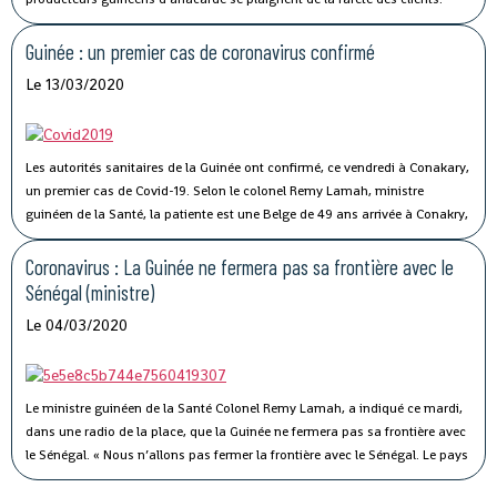
Lancée le 02 avril dernier, par le ministère du Commerce, la campagne de
commercialisation de l’anacarde n’a pas connu son affluence habituelle à
Guinée : un premier cas de coronavirus confirmé
cause de la crise sanitaire qui secoue le monde.
Le 13/03/2020
Les autorités sanitaires de la Guinée ont confirmé, ce vendredi à Conakary,
un premier cas de Covid-19.
Selon le colonel Remy Lamah, ministre
guinéen de la Santé, la patiente est une Belge de 49 ans arrivée à Conakry,
il y a une semaine. « Elle a été conduite et isolée au Centre de traitement de
Nongo », a-t-il indiqué.
Coronavirus : La Guinée ne fermera pas sa frontière avec le
Sénégal (ministre)
Le 04/03/2020
Le ministre guinéen de la Santé Colonel Remy Lamah, a indiqué ce mardi,
dans une radio de la place, que la Guinée ne fermera pas sa frontière avec
le Sénégal.
« Nous n’allons pas fermer la frontière avec le Sénégal. Le pays
est signataire du règlement sanitaire international. Ce n’est pas parce que