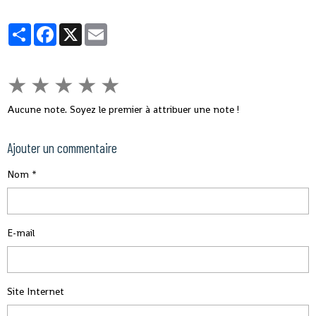
le Sénégal avait fermé sa frontière pendant Ebola, que nous allons aussi
fermer la nôtre », a-t-il souligné, tout en indiquant que des mesures sont
Partager
Facebook
X
Email
prises pour éviter ce virus en Guinée.
★
★
★
★
★
Aucune note. Soyez le premier à attribuer une note !
Ajouter un commentaire
Nom
E-mail
Site Internet