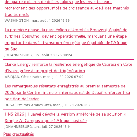
de quatre milliards de dollars, alors que les investisseurs
recherchent des opportunités de croissance au-delà des marchés
traditionnels
WASHINGTON, mar., août 4 2026 16:59
La première phase du parc éolien d'Ummbila Emoyeni, équipé de
turbines Goldwind, devient opérationnelle, marquant une étape
importante dans la transition énergétique équitable de l'Afrique
du Sud
JOHANNESBURG, lun., août 3 2026 00:24
Clarke Energy renforce la résilience énergétique de Capraci en Côte
d'Ivoire grâce à un projet de trigénération
ABIDJAN, Côte d'Ivoire, mer., juil. 29 2026 07:00
Les remarquables résultats enregistrés au premier semestre de
2026 par le Centre financier international de Dubaï renforcent sa
position de leader
DUBAÏ, Émirats Arabes Unis, mar., juil. 28 2026 18:29
HNS 2026 | Huawei dévoile la version améliorée de sa solution «
Xinghe AI Campus » pour l'Afrique australe
JOHANNESBURG, lun., juil. 27 2026 16:14
Plus d'actualités