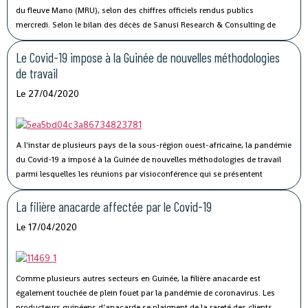
Directrice générale de Conakry Terminal.
du fleuve Mano (MRU), selon des chiffres officiels rendus publics
mercredi.
Selon le bilan des décès de Sanusi Research & Consulting de
l’Union, qui regroupe la Côte d’Ivoire, la Guinée, le Libéria et la Sierra Leone,
73 personnes ont succombé au Covid-19.
Le Covid-19 impose à la Guinée de nouvelles méthodologies
de travail
Le 27/04/2020
A l'instar de plusieurs pays de la sous-région ouest-africaine, la pandémie
du Covid-19 a imposé à la Guinée de nouvelles méthodologies de travail
parmi lesquelles les réunions par visioconférence qui se présentent
comme un véritable défi technologique pour les autorités guinéennes.
La filière anacarde affectée par le Covid-19
Le 17/04/2020
Comme plusieurs autres secteurs en Guinée, la filière anacarde est
également touchée de plein fouet par la pandémie de coronavirus.
Les
producteurs guinéens d’anacarde se plaignent de la rareté des clients.