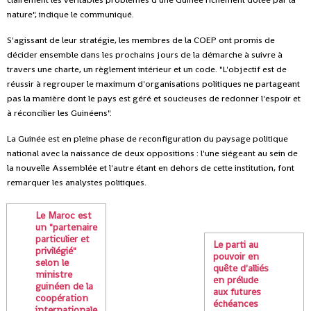
nature", indique le communiqué.
S'agissant de leur stratégie, les membres de la COEP ont promis de
décider ensemble dans les prochains jours de la démarche à suivre à
travers une charte, un règlement intérieur et un code. "L'objectif est de
réussir à regrouper le maximum d'organisations politiques ne partageant
pas la manière dont le pays est géré et soucieuses de redonner l'espoir et
à réconcilier les Guinéens".
La Guinée est en pleine phase de reconfiguration du paysage politique
national avec la naissance de deux oppositions : l'une siégeant au sein de
la nouvelle Assemblée et l'autre étant en dehors de cette institution, font
remarquer les analystes politiques.
Le Maroc est
un "partenaire
particulier et
Le parti au
privilégié"
pouvoir en
selon le
quête d'alliés
ministre
en prélude
guinéen de la
aux futures
coopération
échéances
internationale,