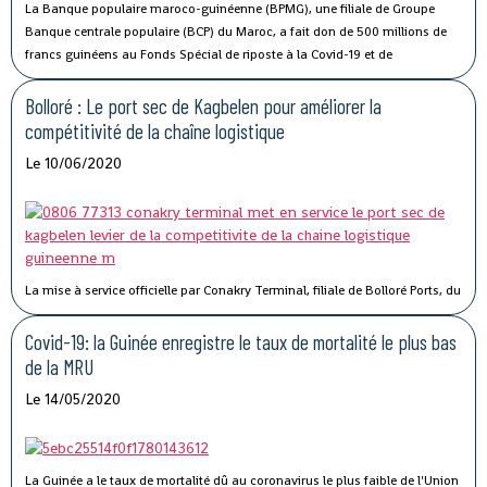
La Banque populaire maroco-guinéenne (BPMG), une filiale de Groupe
Banque centrale populaire (BCP) du Maroc, a fait don de 500 millions de
francs guinéens au Fonds Spécial de riposte à la Covid-19 et de
stabilisation économique de la Guinée.
Bolloré : Le port sec de Kagbelen pour améliorer la
compétitivité de la chaîne logistique
Le 10/06/2020
La mise à service officielle par Conakry Terminal, filiale de Bolloré Ports, du
port sec de Kagbelen, permettra « l’amélioration des performances et la
compétitivité du Port Autonome de Conakry ».« Le développement du port
Covid-19: la Guinée enregistre le taux de mortalité le plus bas
sec de Kagbelen répond au double défi de la gestion optimale des espaces
de la MRU
de stockage du terminal à conteneurs et de la célérité des services de
Le 14/05/2020
livraison des véhicules. En complément des nouveaux portiques de parc
que Conakry Terminal vient de mettre en service, ce nouveau port sec
permettra l’amélioration des performances et la compétitivité du Port
Autonome de Conakry, », a déclaré Madame Traoré Tahirou Barry,
La Guinée a le taux de mortalité dû au coronavirus le plus faible de l'Union