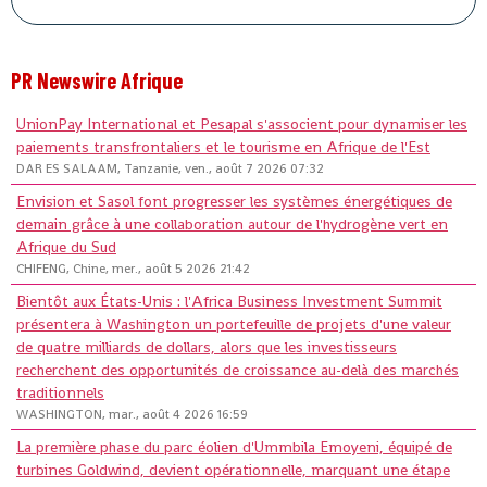
PR Newswire Afrique
UnionPay International et Pesapal s'associent pour dynamiser les
paiements transfrontaliers et le tourisme en Afrique de l'Est
DAR ES SALAAM, Tanzanie, ven., août 7 2026 07:32
Envision et Sasol font progresser les systèmes énergétiques de
demain grâce à une collaboration autour de l'hydrogène vert en
Afrique du Sud
CHIFENG, Chine, mer., août 5 2026 21:42
Bientôt aux États-Unis : l'Africa Business Investment Summit
présentera à Washington un portefeuille de projets d'une valeur
de quatre milliards de dollars, alors que les investisseurs
recherchent des opportunités de croissance au-delà des marchés
traditionnels
WASHINGTON, mar., août 4 2026 16:59
La première phase du parc éolien d'Ummbila Emoyeni, équipé de
turbines Goldwind, devient opérationnelle, marquant une étape