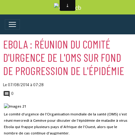
EBOLA : RÉUNION DU COMITÉ
D'URGENCE DE L'OMS SUR FOND
DE PROGRESSION DE L'ÉPIDÉMIE
Le 07/08/2014
à 07:28
0
Le comité d'urgence de l'Organisation mondiale de la santé (OMS) s'est
réuni mercredi à Genève pour discuter de l'épidémie de maladie à virus
Ebola qui frappe plusieurs pays d'Afrique de l'Ouest, alors que le
nombre de cas continue d'augmenter.