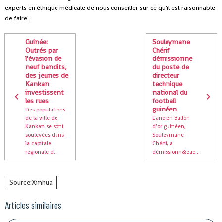
experts en éthique médicale de nous conseiller sur ce qu'il est raisonnable
de faire".
Guinée:
Souleymane
Outrés par
Chérif
l'évasion de
démissionne
neuf bandits,
du poste de
des jeunes de
directeur
Kankan
technique
investissent
national du
les rues
football
guinéen
Des populations
de la ville de
L’ancien Ballon
Kankan se sont
d’or guinéen,
soulevées dans
Souleymane
la capitale
Chérif, a
régionale d...
démissionn&eac...
Source:Xinhua
Articles similaires