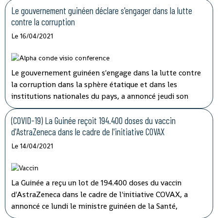
mardi à la télévision nationale, Sory Condé, chargé des
Le gouvernement guinéen déclare s'engager dans la lutte
études au département surveillance à l'Agence nationale
contre la corruption
de sécurité sanitaire (ANSS).
Le 16/04/2021
Le gouvernement guinéen s'engage dans la lutte contre
la corruption dans la sphère étatique et dans les
institutions nationales du pays, a annoncé jeudi son
porte-parole, Aboubacar Sylla.
Lors de la session
ordinaire du conseil des ministres tenu par
(COVID-19) La Guinée reçoit 194.400 doses du vaccin
visioconférence, le président Alpha Condé a insisté sur
d'AstraZeneca dans le cadre de l'initiative COVAX
''la cohérence et la complémentarité qui doivent
Le 14/04/2021
caractériser les activités des structures impliquées'' dans
les opérations de lutte contre la corruption.
La Guinée a reçu un lot de 194.400 doses du vaccin
d'AstraZeneca dans le cadre de l'initiative COVAX, a
annoncé ce lundi le ministre guinéen de la Santé,
médécin général Rémy Lamah à la radio nationale.