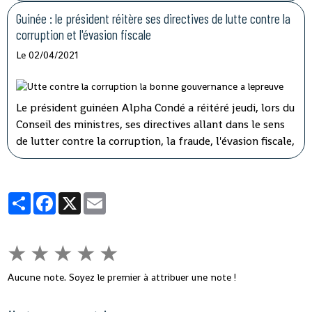
d'orientation devant les 108 députés présents sur les 114
que compte l'hémicycle guinéen.
Guinée : le président réitère ses directives de lutte contre la
corruption et l'évasion fiscale
Le 02/04/2021
Le président guinéen Alpha Condé a réitéré jeudi, lors du
Conseil des ministres, ses directives allant dans le sens
de lutter contre la corruption, la fraude, l'évasion fiscale,
le népotisme, le laisser-aller et tous ces fléaux qui
gangrènent l'administration et empêchent le
développement rapide de son pays.
Partager
Facebook
X
Email
★
★
★
★
★
Aucune note. Soyez le premier à attribuer une note !