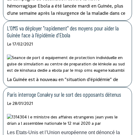
hémorragique Ebola a été lancée mardi en Guinée, plus
d'une semaine après la résurgence de la maladie dans ce
pays d'Afrique de l'Ouest qui espère l'éradiquer "en six
semaines" selon son ministre de la Santé.
L'OMS va déployer "rapidement" des moyens pour aider la
Guinée face à l'épidémie d'Ebola
Le 17/02/2021
La Guinée est à nouveau en "situation d'épidémie" de
fièvre hémorragique, après l'apparition ces derniers jours
dans le sud-est du pays de sept cas, dont trois
Paris interroge Conakry sur le sort des opposants détenus
mortels.
L'organisation mondiale de la Santé (OMS) va
Le 28/01/2021
envoyer des doses de vaccins pour aider la Guinée à faire
face à la résurgence de l'épidémie de fièvre
hémorragique
Ebola
, confirmée dimanche
14 février. "Nous allons déployer rapidement les
Les Etats-Unis et l’Union européenne ont dénoncé la