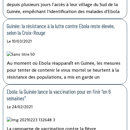
depuis plusieurs jours l'accès à leur village du Sud de la
Guinée, empêchant l'identification des malades d'Ebola
et les vaccinations, ont indiqué mardi les autorités, qui
tentent de lever le blocus par la négociation.
Guinée: la résistance à la lutte contre Ebola reste élevée,
selon la Croix-Rouge
Le 10/03/2021
Au moment où Ebola réapparaît en Guinée, les mesures
pour tenter de contenir le virus mortel se heurtent à la
résistance des populations, a mis en garde un
responsable de la Croix-Rouge dans un entretien à l'AFP.
Ebola: la Guinée lance la vaccination pour en finir "en 6
semaines"
Le 24/02/2021
La campagne de vaccination contre la fièvre