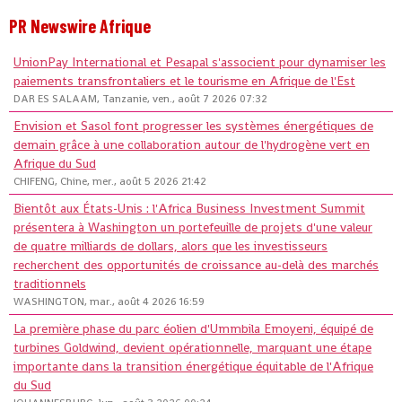
PR Newswire Afrique
UnionPay International et Pesapal s'associent pour dynamiser les
paiements transfrontaliers et le tourisme en Afrique de l'Est
DAR ES SALAAM, Tanzanie, ven., août 7 2026 07:32
Envision et Sasol font progresser les systèmes énergétiques de
demain grâce à une collaboration autour de l'hydrogène vert en
Afrique du Sud
CHIFENG, Chine, mer., août 5 2026 21:42
Bientôt aux États-Unis : l'Africa Business Investment Summit
présentera à Washington un portefeuille de projets d'une valeur
de quatre milliards de dollars, alors que les investisseurs
recherchent des opportunités de croissance au-delà des marchés
traditionnels
WASHINGTON, mar., août 4 2026 16:59
La première phase du parc éolien d'Ummbila Emoyeni, équipé de
turbines Goldwind, devient opérationnelle, marquant une étape
importante dans la transition énergétique équitable de l'Afrique
du Sud