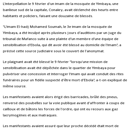
L'interpellation le 9 février d'un imam de la mosquée de Yimbaya, une
banlieue sud de la capitale, Conakry, avait déclenché des heurts entre
habitants et policiers, faisant une douzaine de blessés.
"L'imam El-hadj Mohamed Soumah, le 3e imam de la mosquée de
Yimbaya, a été inculpé après plusieurs jours d’auditions par un juge du
tribunal de Mafanco suite à une plainte d’un membre d’une équipe de
sensibilisation d'Ebola, qui dit avoir été blessé au domicile de l'imam", a
précisé cette source judiciaire sous le couvert de l'anonymat.
Le plaignant avait été blessé le 9 février "lorsqu'une mission de
sensibilisation avait été dépêchée dans le quartier de Yimbaya pour
pulvériser une concession et interroger l'imam qui avait conduit des rites
funéraires pour un fidèle suspecté d'être mort d'Ebola", a-t-on expliqué de
même source.
Les manifestants avaient alors érigé des barricades, brûlé des pneus,
renversé des poubelles sur la voie publique avant d'affronter à coups de
cailloux et de bâtons les forces de l'ordre, qui ont eu recours aux gaz
lacrymogènes et aux matraques.
Les manifestants avaient assuré que leur proche décédé était mort de