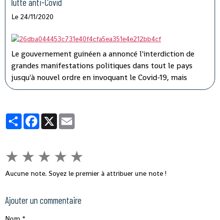
lutte anti-Covid
Le 24/11/2020
Le gouvernement guinéen a annoncé l'interdiction de
grandes manifestations politiques dans tout le pays
jusqu'à nouvel ordre en invoquant le Covid-19, mais
l'opposition a dénoncé une instrumentalisation de la
pandémie pour faire taire les adversaires du président
Alpha Condé.
Partager
Facebook
X
Email
★
★
★
★
★
Aucune note. Soyez le premier à attribuer une note !
Ajouter un commentaire
Nom