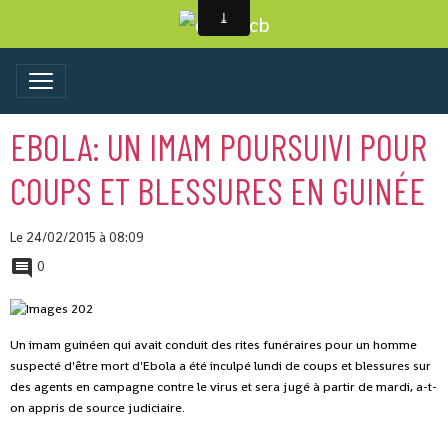
EBOLA: UN IMAM POURSUIVI POUR
COUPS ET BLESSURES EN GUINÉE
Le 24/02/2015
à 08:09
0
Un imam guinéen qui avait conduit des rites funéraires pour un homme
suspecté d'être mort d'Ebola a été inculpé lundi de coups et blessures sur
des agents en campagne contre le virus et sera jugé à partir de mardi, a-t-
on appris de source judiciaire.