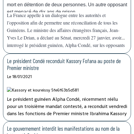
capacités nécessaires pour appuyer la Guinée, qui a déjà
mort en détention de deux personnes. Un autre opposant
une grande expérience", a déclaré devant la presse le
est menacé de dix ans de prison.
La France appelle à un dialogue entre les autorités et
représentant de l'agence de l'ONU à Conakry.
l’opposition afin de permettre une réconciliation de tous les
Guinéens. Le ministre des affaires étrangères français, Jean-
Yves Le Drian, a déclaré au Sénat, mercredi 27 janvier, avoir
interrogé le président guinéen, Alpha Condé, sur les opposants
en prison, agitant la menace de
« mesures »
contre Conakry.
Le président Condé reconduit Kassory Fofana au poste de
Premier ministre
Le 18/01/2021
Le président guinéen Alpha Condé, récemment réélu
pour un troisième mandat contesté, a reconduit vendredi
dans les fonctions de Premier ministre Ibrahima Kassory
Fofana qui avait auparavant présenté la démission de
son gouvernement.
Le gouvernement interdit les manifestations au nom de la