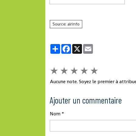
Source: airinfo
Partager
Facebook
X
Email
★
★
★
★
★
Aucune note. Soyez le premier à attribue
Ajouter un commentaire
Nom