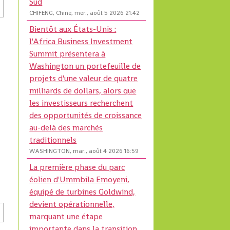
Sud
CHIFENG, Chine, mer., août 5 2026 21:42
Bientôt aux États-Unis :
l'Africa Business Investment
Summit présentera à
Washington un portefeuille de
projets d'une valeur de quatre
milliards de dollars, alors que
les investisseurs recherchent
des opportunités de croissance
au-delà des marchés
traditionnels
WASHINGTON, mar., août 4 2026 16:59
La première phase du parc
éolien d'Ummbila Emoyeni,
équipé de turbines Goldwind,
devient opérationnelle,
marquant une étape
importante dans la transition