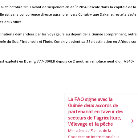
i en octobre 2013 avant de suspendre en août 2014 l’escale dans la capitale de la
Elle est sans concurrence directe aussi bien vers Conakry que Dakar et reste la seule
s deux villes.
stinations demandées par les voyageurs au départ de la Guinée comprennent, outre
orée du Sud, l’Indonésie et l’Inde. Conakry devient sa 28e destination en Afrique sur
, est exploité en Boeing 777-300ER depuis ce 2 août, en remplacement d’un A340-
La FAO signe avec la
Guinée deux accords de
partenariat en faveur des
secteurs de l’agriculture,
l’élevage et la pêche
Ministère du Plan et de la
Coopération Internationale, a