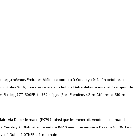
tale guinéenne, Emirates Airline retournera à Conakry dès la fin octobre, en
 octobre 2016, Emirates reliera son hub de Dubai-International et l’aéroport de
n Boeing 777-300ER de 360 sièges (8 en Première, 42 en Affaires et 310 en
laire via Dakar le mardi (EK797) ainsi que les mercredi, vendredi et dimanche
 à Conakry à 13h40 et en repartir à 15h10 avec une arrivée à Dakar à 16h35. Le vol
river à Dubai à 07h35 le lendemain.