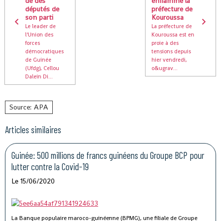
de des
enflamme la
députés de
préfecture de
son parti
Kouroussa
Le leader de
La préfecture de
l'Union des
Kouroussa est en
forces
proie à des
démocratiques
tensions depuis
de Guinée
hier vendredi,
(Ufdg), Cellou
o&ugrav...
Dalein Di...
Source: APA
Articles similaires
Guinée: 500 millions de francs guinéens du Groupe BCP pour
lutter contre la Covid-19
Le 15/06/2020
La Banque populaire maroco-guinéenne (BPMG), une filiale de Groupe