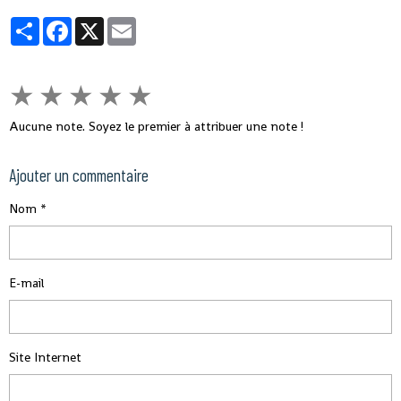
fermer la nôtre », a-t-il souligné, tout en indiquant que des mesures sont
Partager
Facebook
X
Email
prises pour éviter ce virus en Guinée.
★
★
★
★
★
Aucune note. Soyez le premier à attribuer une note !
Ajouter un commentaire
Nom
E-mail
Site Internet