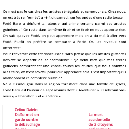
Ce n'est pas le cas chez les artistes sénégalais et camerounais. Chez nous,
on est très renfermés", a –t-il dit samedi, sur les ondes d'une radio locale.
Fodé Baro a déploré la jalousie qui anime certains parmi ses artistes
guinéens : " On reste dans le même tiroir et ce tiroir ne nous apporte rien.
On sait qu'avec Fodé, on peut apprendre mais on a du mal à aller vers
Fodé. Plutôt on préfère se comparer à Fodé. Or, les niveaux sont
différents".
Pour renverser cette tendance, Fodé Baro pense que les artistes guinéens
doivent se départir de ce "complexe" : "Je veux bien que mes frères
guinéens comprennent une chose, toutes les études que nous sommes
allés faire, on n'est revenu pour leur apprendre cela. C'est important qu'ils
abandonnent ce complexe nuisible".
Né à Kissidougou dans la région forestière dans une famille de griots,
Fodé Baro est l'auteur de sept albums dont « Aventurier », « Débrouillons-
nous », « Libération » et « la Vérité ».
Cellou Dalein
Diallo met en
La mort
garde contre
accidentelle
le débauchage
de 3 citoyens