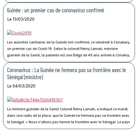
Lancée le 02 avril dernier, par le ministère du Commerce, la campagne de
commercialisation de l’anacarde n’a pas connu son affluence habituelle à
Guinée : un premier cas de coronavirus confirmé
cause de la crise sanitaire qui secoue le monde.
Le 13/03/2020
Les autorités sanitaires de la Guinée ont confirmé, ce vendredi à Conakary,
un premier cas de Covid-19.
Selon le colonel Remy Lamah, ministre
guinéen de la Santé, la patiente est une Belge de 49 ans arrivée à Conakry,
il y a une semaine. « Elle a été conduite et isolée au Centre de traitement de
Nongo », a-t-il indiqué.
Coronavirus : La Guinée ne fermera pas sa frontière avec le
Sénégal (ministre)
Le 04/03/2020
Le ministre guinéen de la Santé Colonel Remy Lamah, a indiqué ce mardi,
dans une radio de la place, que la Guinée ne fermera pas sa frontière avec
le Sénégal.
« Nous n’allons pas fermer la frontière avec le Sénégal. Le pays
est signataire du règlement sanitaire international. Ce n’est pas parce que
le Sénégal avait fermé sa frontière pendant Ebola, que nous allons aussi