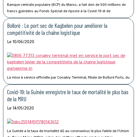
Banque centrale populaire (BCP) du Maroc, a fait don de 500 millions de
francs guinéens au Fonds Spécial de riposte à la Covid-19 et de
stabilisation économique de la Guinée.
Bolloré : Le port sec de Kagbelen pour améliorer la
compétitivité de la chaîne logistique
Le 10/06/2020
La mise à service officielle par Conakry Terminal, filiale de Bolloré Ports, du
port sec de Kagbelen, permettra « l’amélioration des performances et la
compétitivité du Port Autonome de Conakry ».« Le développement du port
Covid-19: la Guinée enregistre le taux de mortalité le plus bas
sec de Kagbelen répond au double défi de la gestion optimale des espaces
de la MRU
de stockage du terminal à conteneurs et de la célérité des services de
Le 14/05/2020
livraison des véhicules. En complément des nouveaux portiques de parc
que Conakry Terminal vient de mettre en service, ce nouveau port sec
permettra l’amélioration des performances et la compétitivité du Port
Autonome de Conakry, », a déclaré Madame Traoré Tahirou Barry,
La Guinée a le taux de mortalité dû au coronavirus le plus faible de l'Union
Directrice générale de Conakry Terminal.