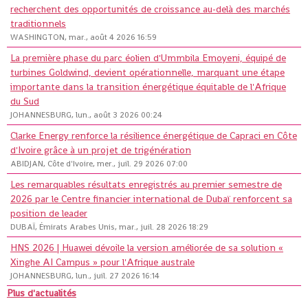
recherchent des opportunités de croissance au-delà des marchés
traditionnels
WASHINGTON, mar., août 4 2026 16:59
La première phase du parc éolien d'Ummbila Emoyeni, équipé de
turbines Goldwind, devient opérationnelle, marquant une étape
importante dans la transition énergétique équitable de l'Afrique
du Sud
JOHANNESBURG, lun., août 3 2026 00:24
Clarke Energy renforce la résilience énergétique de Capraci en Côte
d'Ivoire grâce à un projet de trigénération
ABIDJAN, Côte d'Ivoire, mer., juil. 29 2026 07:00
Les remarquables résultats enregistrés au premier semestre de
2026 par le Centre financier international de Dubaï renforcent sa
position de leader
DUBAÏ, Émirats Arabes Unis, mar., juil. 28 2026 18:29
HNS 2026 | Huawei dévoile la version améliorée de sa solution «
Xinghe AI Campus » pour l'Afrique australe
JOHANNESBURG, lun., juil. 27 2026 16:14
Plus d'actualités