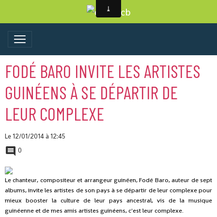
FODÉ BARO INVITE LES ARTISTES
GUINÉENS À SE DÉPARTIR DE
LEUR COMPLEXE
Le 12/01/2014
à 12:45
0
Le chanteur, compositeur et arrangeur guinéen, Fodé Baro, auteur de sept
albums, invite les artistes de son pays à se départir de leur complexe pour
mieux booster la culture de leur pays ancestral, vis de la musique
guinéenne et de mes amis artistes guinéens, c'est leur complexe.