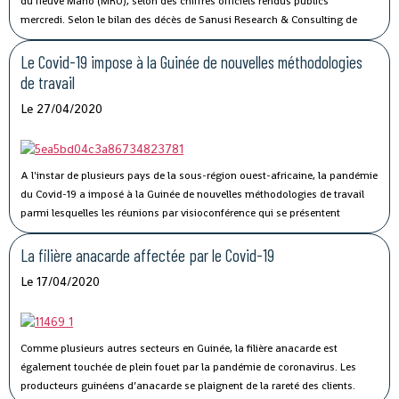
du fleuve Mano (MRU), selon des chiffres officiels rendus publics
mercredi.
Selon le bilan des décès de Sanusi Research & Consulting de
l’Union, qui regroupe la Côte d’Ivoire, la Guinée, le Libéria et la Sierra Leone,
73 personnes ont succombé au Covid-19.
Le Covid-19 impose à la Guinée de nouvelles méthodologies
de travail
Le 27/04/2020
A l'instar de plusieurs pays de la sous-région ouest-africaine, la pandémie
du Covid-19 a imposé à la Guinée de nouvelles méthodologies de travail
parmi lesquelles les réunions par visioconférence qui se présentent
comme un véritable défi technologique pour les autorités guinéennes.
La filière anacarde affectée par le Covid-19
Le 17/04/2020
Comme plusieurs autres secteurs en Guinée, la filière anacarde est
également touchée de plein fouet par la pandémie de coronavirus.
Les
producteurs guinéens d’anacarde se plaignent de la rareté des clients.