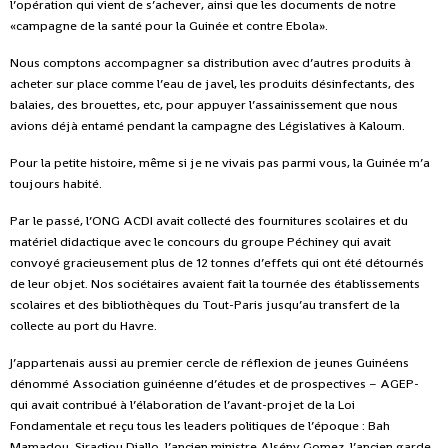
l’opération qui vient de s’achever, ainsi que les documents de notre
«campagne de la santé pour la Guinée et contre Ebola».
Nous comptons accompagner sa distribution avec d’autres produits à
acheter sur place comme l’eau de javel, les produits désinfectants, des
balaies, des brouettes, etc, pour appuyer l’assainissement que nous
avions déjà entamé pendant la campagne des Législatives à Kaloum.
Pour la petite histoire, même si je ne vivais pas parmi vous, la Guinée m’a
toujours habité.
Par le passé, l’ONG ACDI avait collecté des fournitures scolaires et du
matériel didactique avec le concours du groupe Péchiney qui avait
convoyé gracieusement plus de 12 tonnes d’effets qui ont été détournés
de leur objet. Nos sociétaires avaient fait la tournée des établissements
scolaires et des bibliothèques du Tout-Paris jusqu’au transfert de la
collecte au port du Havre.
J’appartenais aussi au premier cercle de réflexion de jeunes Guinéens
dénommé Association guinéenne d’études et de prospectives – AGEP-
qui avait contribué à l’élaboration de l’avant-projet de la Loi
Fondamentale et reçu tous les leaders politiques de l’époque : Bah
Mamadou, Siradiou Diallo, l’ancien ministre Alsény Gomez, l’ancien garde