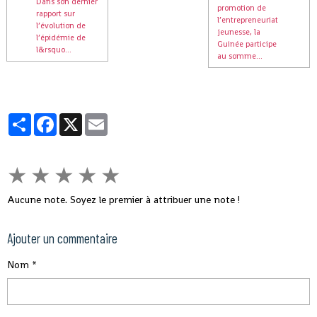
Dans son dernier
promotion de
rapport sur
l’entrepreneuriat
l’évolution de
jeunesse, la
l’épidémie de
Guinée participe
l&rsquo...
au somme...
Partager
Facebook
X
Email
★
★
★
★
★
Aucune note. Soyez le premier à attribuer une note !
Ajouter un commentaire
Nom