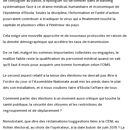
de conjuguer au passé, d’épiloguer ou de tomber dans le Bashing
systématique face à ce drame médical, humanitaire et économique de
l’épidémie d’Ebola. Seules la discipline, l’information et l’unité d’action
pourraient contribuer à éradiquer le virus qui a finalement touché la
capitale et plusieurs villes à l’intérieur du pays.
Cela exige une nouvelle approche et de nouveaux protocoles en raison de
la densité démographique qui accélère les taux de transmission.
De ce fait, malgré les sommes importantes collectées ou engagées, le
maillon faible reste la qualification du personnel médical quand on sait
qu’il faut 4 mois pour acquérir une bonne formation selon l’OMS.
Le second aspect relatif à la tenue des élections ne devrait pas être à
l’ordre du jour si l’Assemblée Nationale avait mis les pieds dans le plat
dès son installation, et si nous voulions faire d’Ebola l’affaire de tous.
Comment parler des élections à un moment aussi critique qui touche la
santé publique, la sécurité des citoyens et les restrictions de
regroupement et de déplacement ?
Nonobstant, que dire des réclamations/suggestions liées à la CENI, au
fichier électoral, au choix de l’opérateur, à la date butoir de juin 2015 ? La