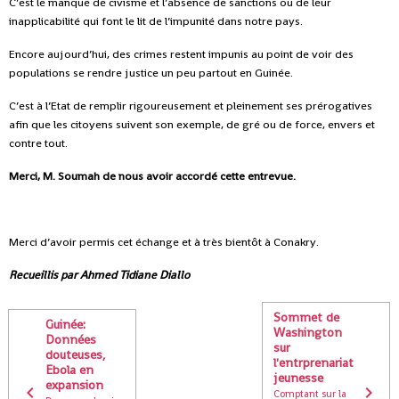
C’est le manque de civisme et l’absence de sanctions ou de leur
inapplicabilité qui font le lit de l’impunité dans notre pays.
Encore aujourd’hui, des crimes restent impunis au point de voir des
populations se rendre justice un peu partout en Guinée.
C’est à l’Etat de remplir rigoureusement et pleinement ses prérogatives
afin que les citoyens suivent son exemple, de gré ou de force, envers et
contre tout.
Merci, M. Soumah de nous avoir accordé cette entrevue.
Merci d’avoir permis cet échange et à très bientôt à Conakry.
Recueillis par
Ahmed Tidiane Diallo
Sommet de
Guinée:
Washington
Données
sur
douteuses,
l'entrprenariat
Ebola en
jeunesse
expansion
Comptant sur la