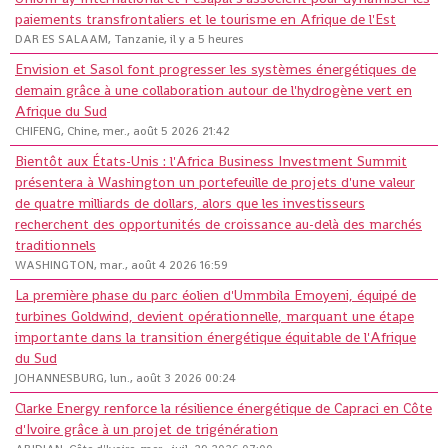
paiements transfrontaliers et le tourisme en Afrique de l'Est
DAR ES SALAAM, Tanzanie, il y a 5 heures
Envision et Sasol font progresser les systèmes énergétiques de
demain grâce à une collaboration autour de l'hydrogène vert en
Afrique du Sud
CHIFENG, Chine, mer., août 5 2026 21:42
Bientôt aux États-Unis : l'Africa Business Investment Summit
présentera à Washington un portefeuille de projets d'une valeur
de quatre milliards de dollars, alors que les investisseurs
recherchent des opportunités de croissance au-delà des marchés
traditionnels
WASHINGTON, mar., août 4 2026 16:59
La première phase du parc éolien d'Ummbila Emoyeni, équipé de
turbines Goldwind, devient opérationnelle, marquant une étape
importante dans la transition énergétique équitable de l'Afrique
du Sud
JOHANNESBURG, lun., août 3 2026 00:24
Clarke Energy renforce la résilience énergétique de Capraci en Côte
d'Ivoire grâce à un projet de trigénération