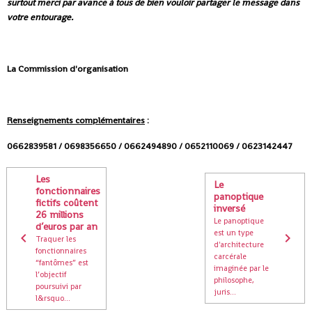
surtout merci par avance à tous de bien vouloir partager le message dans
votre entourage.
La Commission d'organisation
Renseignements complémentaires
:
0662839581 / 0698356650 / 0662494890 / 0652110069 / 0623142447
Les
Le
fonctionnaires
panoptique
fictifs coûtent
inversé
26 millions
Le panoptique
d’euros par an
est un type
Traquer les
d'architecture
fonctionnaires
carcérale
“fantômes” est
imaginée par le
l’objectif
philosophe,
poursuivi par
juris...
l&rsquo...