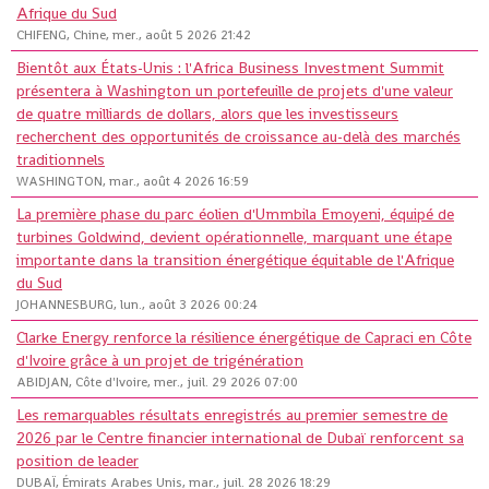
Afrique du Sud
CHIFENG, Chine, mer., août 5 2026 21:42
Bientôt aux États-Unis : l'Africa Business Investment Summit
présentera à Washington un portefeuille de projets d'une valeur
de quatre milliards de dollars, alors que les investisseurs
recherchent des opportunités de croissance au-delà des marchés
traditionnels
WASHINGTON, mar., août 4 2026 16:59
La première phase du parc éolien d'Ummbila Emoyeni, équipé de
turbines Goldwind, devient opérationnelle, marquant une étape
importante dans la transition énergétique équitable de l'Afrique
du Sud
JOHANNESBURG, lun., août 3 2026 00:24
Clarke Energy renforce la résilience énergétique de Capraci en Côte
d'Ivoire grâce à un projet de trigénération
ABIDJAN, Côte d'Ivoire, mer., juil. 29 2026 07:00
Les remarquables résultats enregistrés au premier semestre de
2026 par le Centre financier international de Dubaï renforcent sa
position de leader
DUBAÏ, Émirats Arabes Unis, mar., juil. 28 2026 18:29