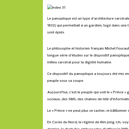
Le panoptique est un type d'architecture carcéral
1832) qui permettait à un gardien, logé dans une to
sont épiés.
Le philosophe et historien français Michel Foucault
longue série d'études sur le dispositif panoptique 
milieu carcéral pour la dignité humaine.
Ce dispositif du panoptique a toujours été mis en a
peuple sous sa coupe.
Aujourd'hui, c'est le peuple qui voit le « Princ
sociaux, des SMS, des chaines de télé d'informatio
Le « Prince » ne peut plus se cacher, ni bâillonner 
En Corée du Nord, le régime de Kim Jong-Un, voyan
dernier, le droit des ambassades d'utiliser le WiF