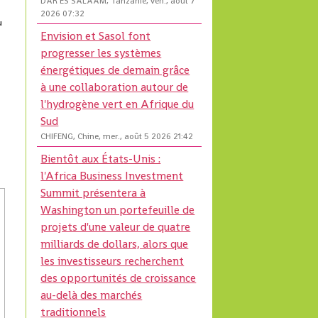
DAR ES SALAAM, Tanzanie, ven., août 7
2026 07:32
u
Envision et Sasol font
progresser les systèmes
énergétiques de demain grâce
à une collaboration autour de
l'hydrogène vert en Afrique du
Sud
CHIFENG, Chine, mer., août 5 2026 21:42
Bientôt aux États-Unis :
l'Africa Business Investment
Summit présentera à
Washington un portefeuille de
projets d'une valeur de quatre
milliards de dollars, alors que
les investisseurs recherchent
des opportunités de croissance
au-delà des marchés
traditionnels