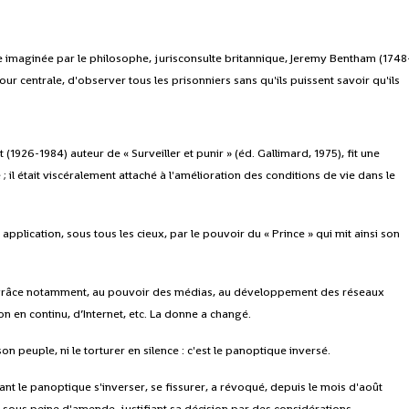
e imaginée par le philosophe, jurisconsulte britannique, Jeremy Bentham (1748
ur centrale, d'observer tous les prisonniers sans qu'ils puissent savoir qu'ils
 (1926-1984) auteur de « Surveiller et punir » (éd. Gallimard, 1975), fit une
; il était viscéralement attaché à l'amélioration des conditions de vie dans le
pplication, sous tous les cieux, par le pouvoir du « Prince » qui mit ainsi son
e » grâce notamment, au pouvoir des médias, au développement des réseaux
n en continu, d’Internet, etc. La donne a changé.
son peuple, ni le torturer en silence : c'est le panoptique inversé.
t le panoptique s'inverser, se fissurer, a révoqué, depuis le mois d'août
i, sous peine d'amende, justifiant sa décision par des considérations