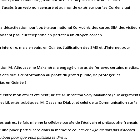
er l'accès à un web non censuré et au monde extérieur par les Coréens qui
a désactivation, par l'opérateur national Koryolink, des cartes SIM des visiteur
e laissent pas leur téléphone en partant à un citoyen coréen.
nterdire, mais en vain, en Guinée, l'utilisation des SMS et d’Internet pour
ation M. Alhousseine Makanéra, a engagé un bras de fer avec certains medias.
on des outils d'information au profit du grand public, de protéger les
dias en Guinée ?
rtite entre mon ami et éminent juriste M. Ibrahima Sory Makanéra (aux argument
 des Libertés publiques, M. Gassama Diaby, et celui de la Communication sur la
 autres, je fais mienne la célèbre parole de l'écrivain et philosophe français
 une place particulière dans la mémoire collective :
« Je ne suis pas d'accord
 bout pour que vous puissiez le dire ».