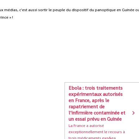
ux médias, c'est aussi sortir le peuple du dispositif du panoptique en Guinée o
ince » !
Ebola : trois traitements
expérimentaux autorisés
en France, après le
rapatriement de
l’infirmière contaminée et
un essai prévu en Guinée
La France a autorisé
exceptionnellement le recours à
trois médicaments exp&ea...