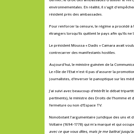
environnementales. En réalité, il s'agit d'empêch
résident près des ambassades.
Pour renforcer la censure, le régime a procédé à l
étrangers lorsqu'ils quittent le pays afin qu'ils n
Le président Moussa « Dadis » Camara avait voulu i
contrecarrer des manifestants hostiles.
Aujourd'hui, le ministre guinéen de la Communic
Le rôle de l'Etat n'est-il pas d’assurer la promoti
journalistes, d'inverser le panoptique sur les mé
J'ai suivi avec beaucoup d'intérêt le débat tripa
pertinents), le ministre des Droits de l’homme et
fermeture ou non d’Espace TV.
Nonobstant l'argumentaire juridique des uns et des
Voltaire (1694-1778) qui m'a marqué et qui occupe
avec ce que vous dites, mais je me battrai jusqu'au