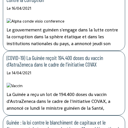
de sécurité sanitaire (ANSS).
Le 16/04/2021
Le gouvernement guinéen s'engage dans la lutte contre
la corruption dans la sphère étatique et dans les
institutions nationales du pays, a annoncé jeudi son
porte-parole, Aboubacar Sylla.
Lors de la session
ordinaire du conseil des ministres tenu par
(COVID-19) La Guinée reçoit 194.400 doses du vaccin
visioconférence, le président Alpha Condé a insisté sur
d'AstraZeneca dans le cadre de l'initiative COVAX
''la cohérence et la complémentarité qui doivent
Le 14/04/2021
caractériser les activités des structures impliquées'' dans
les opérations de lutte contre la corruption.
La Guinée a reçu un lot de 194.400 doses du vaccin
d'AstraZeneca dans le cadre de l'initiative COVAX, a
annoncé ce lundi le ministre guinéen de la Santé,
médécin général Rémy Lamah à la radio nationale.
Guinée : la loi contre le blanchiment de capitaux et le