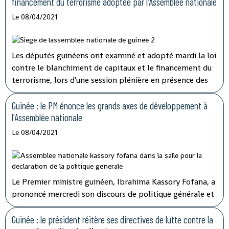
financement du terrorisme adoptée par l'Assemblée nationale
Le 08/04/2021
Les députés guinéens ont examiné et adopté mardi la loi
contre le blanchiment de capitaux et le financement du
terrorisme, lors d'une session plénière en présence des
membres du gouvernement.
Guinée : le PM énonce les grands axes de développement à
l'Assemblée nationale
Le 08/04/2021
Le Premier ministre guinéen, Ibrahima Kassory Fofana, a
prononcé mercredi son discours de politique générale et
d'orientation devant les 108 députés présents sur les 114
que compte l'hémicycle guinéen.
Guinée : le président réitère ses directives de lutte contre la