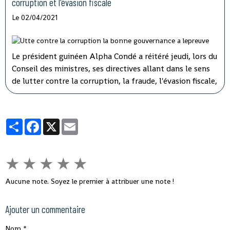
corruption et l'évasion fiscale
Le 02/04/2021
Le président guinéen Alpha Condé a réitéré jeudi, lors du
Conseil des ministres, ses directives allant dans le sens
de lutter contre la corruption, la fraude, l'évasion fiscale,
le népotisme, le laisser-aller et tous ces fléaux qui
gangrènent l'administration et empêchent le
développement rapide de son pays.
Partager
Facebook
X
Email
★
★
★
★
★
Aucune note. Soyez le premier à attribuer une note !
Ajouter un commentaire
Nom