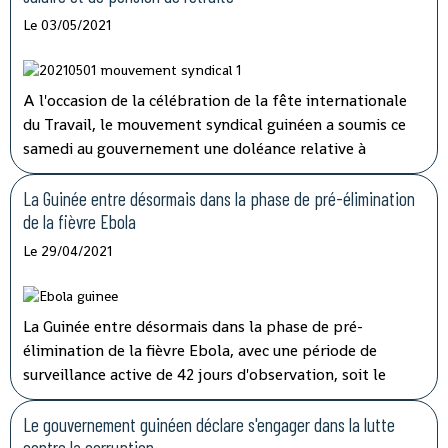
Le 03/05/2021
A l'occasion de la célébration de la fête internationale
du Travail, le mouvement syndical guinéen a soumis ce
samedi au gouvernement une doléance relative à
l'augmentation de salaire et de pension de retraite.
La Guinée entre désormais dans la phase de pré-élimination
de la fièvre Ebola
Le 29/04/2021
La Guinée entre désormais dans la phase de pré-
élimination de la fièvre Ebola, avec une période de
surveillance active de 42 jours d'observation, soit le
double de la période d'incubation du virus, a indiqué
mardi à la télévision nationale, Sory Condé, chargé des
Le gouvernement guinéen déclare s'engager dans la lutte
études au département surveillance à l'Agence nationale
contre la corruption