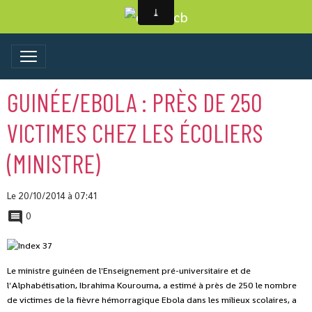
GUINÉE/EBOLA : PRÈS DE 250
VICTIMES CHEZ LES ÉCOLIERS
(MINISTRE)
Le 20/10/2014
à 07:41
0
Le ministre guinéen de l'Enseignement pré-universitaire et de
l'Alphabétisation, Ibrahima Kourouma, a estimé à près de 250 le nombre
de victimes de la fièvre hémorragique Ebola dans les milieux scolaires, a