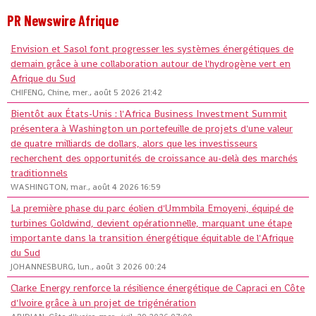
PR Newswire Afrique
Envision et Sasol font progresser les systèmes énergétiques de
demain grâce à une collaboration autour de l'hydrogène vert en
Afrique du Sud
CHIFENG, Chine, mer., août 5 2026 21:42
Bientôt aux États-Unis : l'Africa Business Investment Summit
présentera à Washington un portefeuille de projets d'une valeur
de quatre milliards de dollars, alors que les investisseurs
recherchent des opportunités de croissance au-delà des marchés
traditionnels
WASHINGTON, mar., août 4 2026 16:59
La première phase du parc éolien d'Ummbila Emoyeni, équipé de
turbines Goldwind, devient opérationnelle, marquant une étape
importante dans la transition énergétique équitable de l'Afrique
du Sud
JOHANNESBURG, lun., août 3 2026 00:24
Clarke Energy renforce la résilience énergétique de Capraci en Côte
d'Ivoire grâce à un projet de trigénération