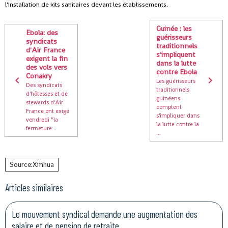
l'installation de kits sanitaires devant les établissements.
Guinée : les
Ebola: des
guérisseurs
syndicats
traditionnels
d'Air France
s'impliquent
exigent la fin
dans la lutte
des vols vers
contre Ebola
Conakry
Les guérisseurs
Des syndicats
traditionnels
d'hôtesses et de
guinéens
stewards d'Air
comptent
France ont exigé
s'impliquer dans
vendredi "la
la lutte contre la
fermeture...
...
Source:Xinhua
Articles similaires
Le mouvement syndical demande une augmentation des
salaire et de pension de retraite