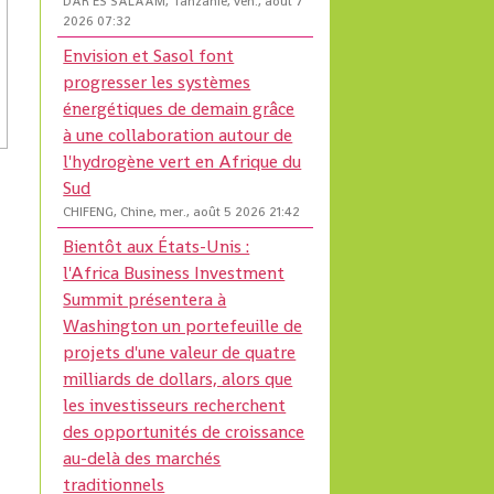
DAR ES SALAAM, Tanzanie, ven., août 7
2026 07:32
Envision et Sasol font
progresser les systèmes
énergétiques de demain grâce
à une collaboration autour de
l'hydrogène vert en Afrique du
Sud
CHIFENG, Chine, mer., août 5 2026 21:42
Bientôt aux États-Unis :
l'Africa Business Investment
Summit présentera à
Washington un portefeuille de
projets d'une valeur de quatre
milliards de dollars, alors que
les investisseurs recherchent
des opportunités de croissance
au-delà des marchés
traditionnels