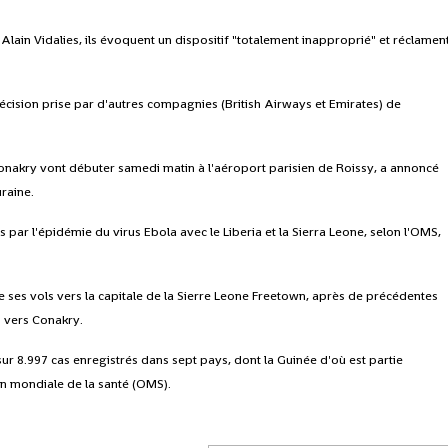
 Alain Vidalies, ils évoquent un dispositif "totalement inapproprié" et réclamen
décision prise par d'autres compagnies (British Airways et Emirates) de
nakry vont débuter samedi matin à l'aéroport parisien de Roissy, a annoncé
uraine.
ts par l'épidémie du virus Ebola avec le Liberia et la Sierra Leone, selon l'OMS,
e ses vols vers la capitale de la Sierre Leone Freetown, après de précédentes
n vers Conakry.
ur 8.997 cas enregistrés dans sept pays, dont la Guinée d'où est partie
on mondiale de la santé (OMS).