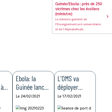
Guinée/Ebola : près de 250
victimes chez les écoliers
(ministre)
Le ministre guinéen de
l'Enseignement pré-universitaire
et de l'Alphabétisati...
Ebola: la
L'OMS va
 à
Guinée lance
déployer
ntre
la vaccination
"rapidement"
Le 24/02/2021
Le 17/02/2021
e
pour en finir
des moyens