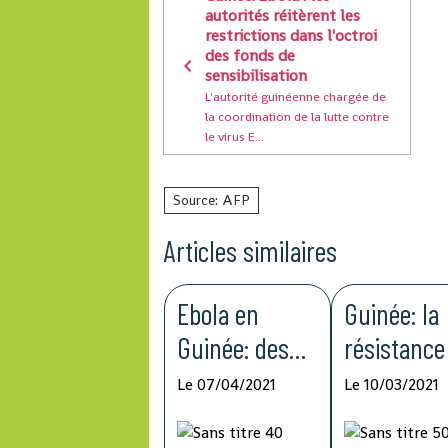
autorités réitèrent les
restrictions dans l'octroi
des fonds de
sensibilisation
L'autorité guinéenne chargée de
la coordination de la lutte contre
le virus E...
Source: AFP
Articles similaires
Ebola en
Guinée: la
Guinée: des
résistance
femmes
la lutte co
Le 07/04/2021
Le 10/03/2021
bloquent
Ebola rest