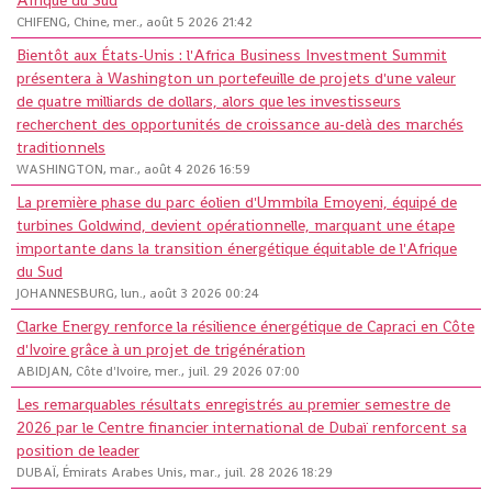
Afrique du Sud
CHIFENG, Chine, mer., août 5 2026 21:42
Bientôt aux États-Unis : l'Africa Business Investment Summit
présentera à Washington un portefeuille de projets d'une valeur
de quatre milliards de dollars, alors que les investisseurs
recherchent des opportunités de croissance au-delà des marchés
traditionnels
WASHINGTON, mar., août 4 2026 16:59
La première phase du parc éolien d'Ummbila Emoyeni, équipé de
turbines Goldwind, devient opérationnelle, marquant une étape
importante dans la transition énergétique équitable de l'Afrique
du Sud
JOHANNESBURG, lun., août 3 2026 00:24
Clarke Energy renforce la résilience énergétique de Capraci en Côte
d'Ivoire grâce à un projet de trigénération
ABIDJAN, Côte d'Ivoire, mer., juil. 29 2026 07:00
Les remarquables résultats enregistrés au premier semestre de
2026 par le Centre financier international de Dubaï renforcent sa
position de leader
DUBAÏ, Émirats Arabes Unis, mar., juil. 28 2026 18:29