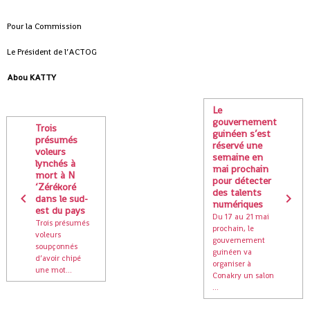
Pour la Commission
Le Président de l’ACTOG
Abou KATTY
Le
gouvernement
Trois
guinéen s’est
présumés
réservé une
voleurs
semaine en
lynchés à
mai prochain
mort à N
pour détecter
‘Zérékoré
des talents
dans le sud-
numériques
est du pays
Du 17 au 21 mai
Trois présumés
prochain, le
voleurs
gouvernement
soupçonnés
guinéen va
d’avoir chipé
organiser à
une mot...
Conakry un salon
...