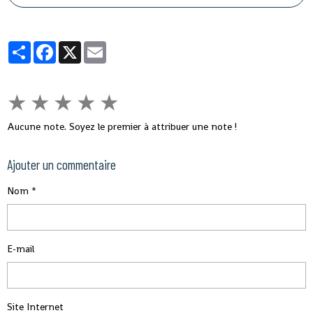
le népotisme, le laisser-aller et tous ces fléaux qui
gangrènent l'administration et empêchent le
développement rapide de son pays.
Partager
Facebook
X
Email
★
★
★
★
★
Aucune note. Soyez le premier à attribuer une note !
Ajouter un commentaire
Nom
E-mail
Site Internet