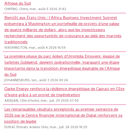
Afrique du Sud
CHIFENG, Chine, mer., août 5 2026 21:42
Bientôt aux États-Unis : l'Africa Business Investment Summit
présentera à Washington un portefeuille de projets d'une valeur
de quatre milliards de dollars, alors que les investisseurs
recherchent des opportunités de croissance au-delà des marchés
traditionnels
WASHINGTON, mar., août 4 2026 16:59
La première phase du parc éolien d'Ummbila Emoyeni, équipé de
turbines Goldwind, devient opérationnelle, marquant une étape
importante dans la transition énergétique équitable de l'Afrique
du Sud
JOHANNESBURG, lun., août 3 2026 00:24
Clarke Energy renforce la résilience énergétique de Capraci en Côte
d'Ivoire grâce à un projet de trigénération
ABIDJAN, Côte d'Ivoire, mer., juil. 29 2026 07:00
Les remarquables résultats enregistrés au premier semestre de
2026 par le Centre financier international de Dubaï renforcent sa
position de leader
DUBAÏ, Émirats Arabes Unis, mar., juil. 28 2026 18:29