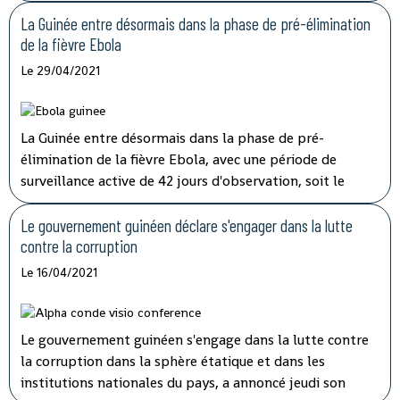
l'augmentation de salaire et de pension de retraite.
La Guinée entre désormais dans la phase de pré-élimination
de la fièvre Ebola
Le 29/04/2021
La Guinée entre désormais dans la phase de pré-
élimination de la fièvre Ebola, avec une période de
surveillance active de 42 jours d'observation, soit le
double de la période d'incubation du virus, a indiqué
mardi à la télévision nationale, Sory Condé, chargé des
Le gouvernement guinéen déclare s'engager dans la lutte
études au département surveillance à l'Agence nationale
contre la corruption
de sécurité sanitaire (ANSS).
Le 16/04/2021
Le gouvernement guinéen s'engage dans la lutte contre
la corruption dans la sphère étatique et dans les
institutions nationales du pays, a annoncé jeudi son