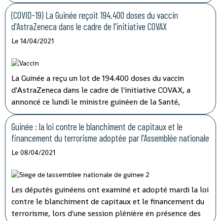
porte-parole, Aboubacar Sylla.
Lors de la session
ordinaire du conseil des ministres tenu par
(COVID-19) La Guinée reçoit 194.400 doses du vaccin
visioconférence, le président Alpha Condé a insisté sur
d'AstraZeneca dans le cadre de l'initiative COVAX
''la cohérence et la complémentarité qui doivent
Le 14/04/2021
caractériser les activités des structures impliquées'' dans
les opérations de lutte contre la corruption.
La Guinée a reçu un lot de 194.400 doses du vaccin
d'AstraZeneca dans le cadre de l'initiative COVAX, a
annoncé ce lundi le ministre guinéen de la Santé,
médécin général Rémy Lamah à la radio nationale.
Guinée : la loi contre le blanchiment de capitaux et le
financement du terrorisme adoptée par l'Assemblée nationale
Le 08/04/2021
Les députés guinéens ont examiné et adopté mardi la loi
contre le blanchiment de capitaux et le financement du
terrorisme, lors d'une session plénière en présence des