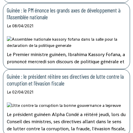
membres du gouvernement.
Guinée : le PM énonce les grands axes de développement à
l'Assemblée nationale
Le 08/04/2021
Le Premier ministre guinéen, Ibrahima Kassory Fofana, a
prononcé mercredi son discours de politique générale et
d'orientation devant les 108 députés présents sur les 114
que compte l'hémicycle guinéen.
Guinée : le président réitère ses directives de lutte contre la
corruption et l'évasion fiscale
Le 02/04/2021
Le président guinéen Alpha Condé a réitéré jeudi, lors du
Conseil des ministres, ses directives allant dans le sens
de lutter contre la corruption, la fraude, l'évasion fiscale,