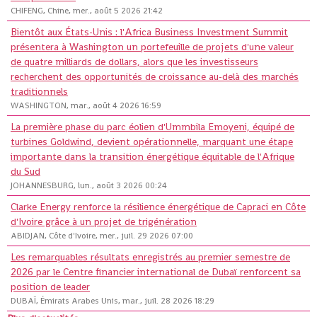
CHIFENG, Chine, mer., août 5 2026 21:42
Bientôt aux États-Unis : l'Africa Business Investment Summit
présentera à Washington un portefeuille de projets d'une valeur
de quatre milliards de dollars, alors que les investisseurs
recherchent des opportunités de croissance au-delà des marchés
traditionnels
WASHINGTON, mar., août 4 2026 16:59
La première phase du parc éolien d'Ummbila Emoyeni, équipé de
turbines Goldwind, devient opérationnelle, marquant une étape
importante dans la transition énergétique équitable de l'Afrique
du Sud
JOHANNESBURG, lun., août 3 2026 00:24
Clarke Energy renforce la résilience énergétique de Capraci en Côte
d'Ivoire grâce à un projet de trigénération
ABIDJAN, Côte d'Ivoire, mer., juil. 29 2026 07:00
Les remarquables résultats enregistrés au premier semestre de
2026 par le Centre financier international de Dubaï renforcent sa
position de leader
DUBAÏ, Émirats Arabes Unis, mar., juil. 28 2026 18:29