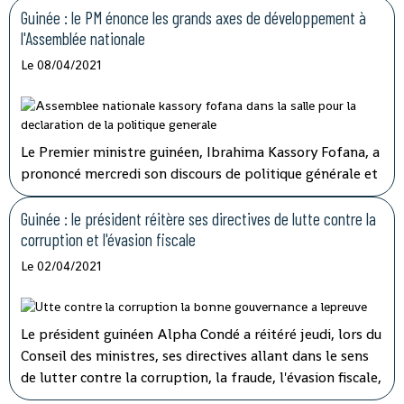
Guinée : le PM énonce les grands axes de développement à
l'Assemblée nationale
Le 08/04/2021
Le Premier ministre guinéen, Ibrahima Kassory Fofana, a
prononcé mercredi son discours de politique générale et
d'orientation devant les 108 députés présents sur les 114
que compte l'hémicycle guinéen.
Guinée : le président réitère ses directives de lutte contre la
corruption et l'évasion fiscale
Le 02/04/2021
Le président guinéen Alpha Condé a réitéré jeudi, lors du
Conseil des ministres, ses directives allant dans le sens
de lutter contre la corruption, la fraude, l'évasion fiscale,
le népotisme, le laisser-aller et tous ces fléaux qui