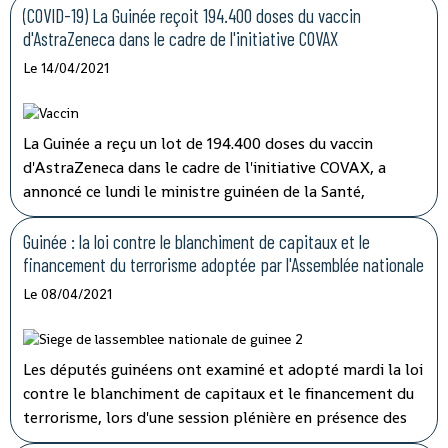
ordinaire du conseil des ministres tenu par
(COVID-19) La Guinée reçoit 194.400 doses du vaccin
visioconférence, le président Alpha Condé a insisté sur
d'AstraZeneca dans le cadre de l'initiative COVAX
''la cohérence et la complémentarité qui doivent
Le 14/04/2021
caractériser les activités des structures impliquées'' dans
les opérations de lutte contre la corruption.
La Guinée a reçu un lot de 194.400 doses du vaccin
d'AstraZeneca dans le cadre de l'initiative COVAX, a
annoncé ce lundi le ministre guinéen de la Santé,
médécin général Rémy Lamah à la radio nationale.
Guinée : la loi contre le blanchiment de capitaux et le
financement du terrorisme adoptée par l'Assemblée nationale
Le 08/04/2021
Les députés guinéens ont examiné et adopté mardi la loi
contre le blanchiment de capitaux et le financement du
terrorisme, lors d'une session plénière en présence des
membres du gouvernement.