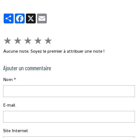
gangrènent l'administration et empêchent le
développement rapide de son pays.
Partager
Facebook
X
Email
★
★
★
★
★
Aucune note. Soyez le premier à attribuer une note !
Ajouter un commentaire
Nom
E-mail
Site Internet