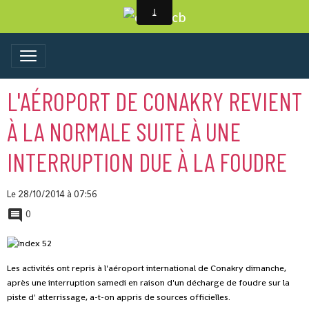
L'AÉROPORT DE CONAKRY REVIENT
À LA NORMALE SUITE À UNE
INTERRUPTION DUE À LA FOUDRE
Le 28/10/2014
à 07:56
0
Les activités ont repris à l'aéroport international de Conakry dimanche,
après une interruption samedi en raison d'un décharge de foudre sur la
piste d' atterrissage, a-t-on appris de sources officielles.