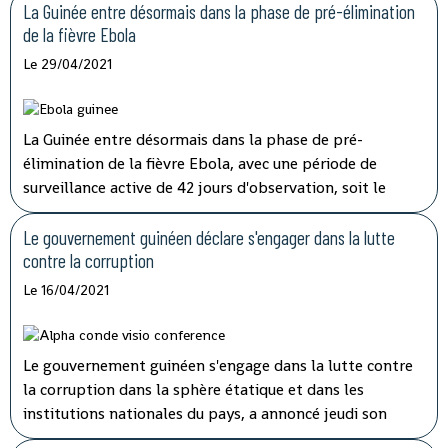
La Guinée entre désormais dans la phase de pré-élimination
de la fièvre Ebola
Le 29/04/2021
La Guinée entre désormais dans la phase de pré-
élimination de la fièvre Ebola, avec une période de
surveillance active de 42 jours d'observation, soit le
double de la période d'incubation du virus, a indiqué
mardi à la télévision nationale, Sory Condé, chargé des
Le gouvernement guinéen déclare s'engager dans la lutte
études au département surveillance à l'Agence nationale
contre la corruption
de sécurité sanitaire (ANSS).
Le 16/04/2021
Le gouvernement guinéen s'engage dans la lutte contre
la corruption dans la sphère étatique et dans les
institutions nationales du pays, a annoncé jeudi son
porte-parole, Aboubacar Sylla.
Lors de la session