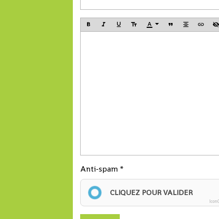
Tahirou Barry, Dire
générale de Conakr
Terminal.
Anti-spam
CLIQUEZ POUR VALIDER
Icon