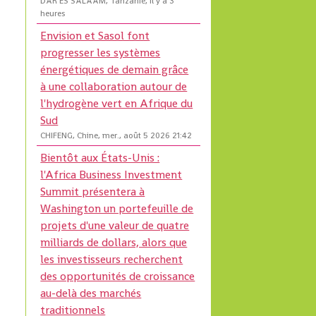
DAR ES SALAAM, Tanzanie, il y a 3
heures
Envision et Sasol font
progresser les systèmes
énergétiques de demain grâce
à une collaboration autour de
l'hydrogène vert en Afrique du
Sud
CHIFENG, Chine, mer., août 5 2026 21:42
Bientôt aux États-Unis :
l'Africa Business Investment
Summit présentera à
Washington un portefeuille de
projets d'une valeur de quatre
milliards de dollars, alors que
les investisseurs recherchent
des opportunités de croissance
au-delà des marchés
traditionnels