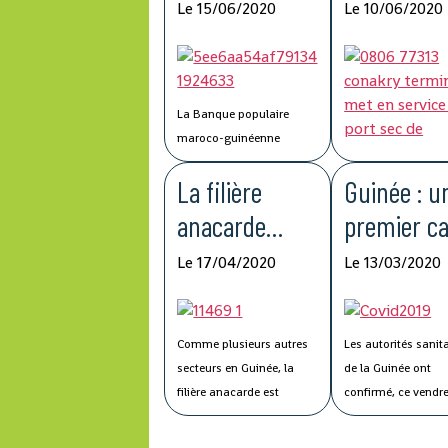
francs
Kagbelen 
Le 15/06/2020
Le 10/06/2020
guinéens du
améliorer 
Groupe BCP
compétitiv
pour lutter
de la chaî
La Banque populaire
contre la
logistique
maroco-guinéenne
(BPMG), une filiale de
Covid-19
La filière
Guinée : u
Groupe Banque centrale
populaire (BCP) du Maroc,
anacarde
premier c
a fait don de 500 millions
affectée par le
de
de francs guinéens au
La mise à service of
Le 17/04/2020
Le 13/03/2020
Fonds Spécial de riposte
par Conakry Termin
Covid-19
coronavir
à la Covid-19 et de
filiale de Bolloré Po
confirmé
stabilisation économique
port sec de Kagbel
Comme plusieurs autres
Les autorités sanit
de la Guinée.
permettra « l’améli
secteurs en Guinée, la
de la Guinée ont
des performances e
filière anacarde est
confirmé, ce vendre
compétitivité du Po
également touchée de
Conakary, un premi
Autonome de Conak
plein fouet par la
de Covid-19.
Selon 