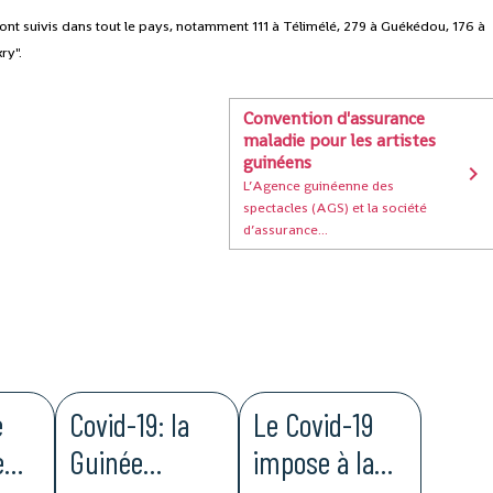
sont suivis dans tout le pays, notamment 111 à Télimélé, 279 à Guékédou, 176 à
ry".
Convention d'assurance
maladie pour les artistes
guinéens
L’Agence guinéenne des
spectacles (AGS) et la société
d’assurance...
e
Covid-19: la
Le Covid-19
e
Guinée
impose à la