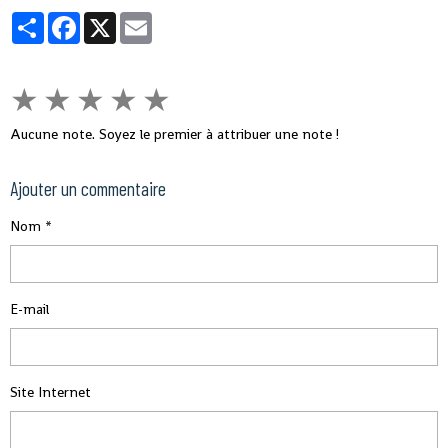
fermer la nôtre », a-t-il souligné, tout en indiquant que des mesures sont
Partager
Facebook
X
Email
prises pour éviter ce virus en Guinée.
★
★
★
★
★
Aucune note. Soyez le premier à attribuer une note !
Ajouter un commentaire
Nom
E-mail
Site Internet