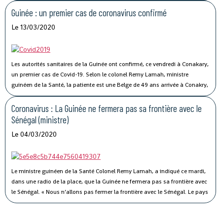
commercialisation de l’anacarde n’a pas connu son affluence habituelle à
Guinée : un premier cas de coronavirus confirmé
cause de la crise sanitaire qui secoue le monde.
Le 13/03/2020
Les autorités sanitaires de la Guinée ont confirmé, ce vendredi à Conakary,
un premier cas de Covid-19.
Selon le colonel Remy Lamah, ministre
guinéen de la Santé, la patiente est une Belge de 49 ans arrivée à Conakry,
il y a une semaine. « Elle a été conduite et isolée au Centre de traitement de
Nongo », a-t-il indiqué.
Coronavirus : La Guinée ne fermera pas sa frontière avec le
Sénégal (ministre)
Le 04/03/2020
Le ministre guinéen de la Santé Colonel Remy Lamah, a indiqué ce mardi,
dans une radio de la place, que la Guinée ne fermera pas sa frontière avec
le Sénégal.
« Nous n’allons pas fermer la frontière avec le Sénégal. Le pays
est signataire du règlement sanitaire international. Ce n’est pas parce que
le Sénégal avait fermé sa frontière pendant Ebola, que nous allons aussi