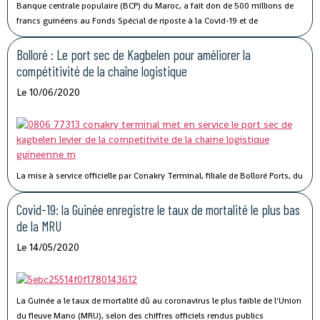
Banque centrale populaire (BCP) du Maroc, a fait don de 500 millions de
francs guinéens au Fonds Spécial de riposte à la Covid-19 et de
stabilisation économique de la Guinée.
Bolloré : Le port sec de Kagbelen pour améliorer la
compétitivité de la chaîne logistique
Le 10/06/2020
La mise à service officielle par Conakry Terminal, filiale de Bolloré Ports, du
port sec de Kagbelen, permettra « l’amélioration des performances et la
compétitivité du Port Autonome de Conakry ».« Le développement du port
Covid-19: la Guinée enregistre le taux de mortalité le plus bas
sec de Kagbelen répond au double défi de la gestion optimale des espaces
de la MRU
de stockage du terminal à conteneurs et de la célérité des services de
Le 14/05/2020
livraison des véhicules. En complément des nouveaux portiques de parc
que Conakry Terminal vient de mettre en service, ce nouveau port sec
permettra l’amélioration des performances et la compétitivité du Port
Autonome de Conakry, », a déclaré Madame Traoré Tahirou Barry,
La Guinée a le taux de mortalité dû au coronavirus le plus faible de l'Union
Directrice générale de Conakry Terminal.
du fleuve Mano (MRU), selon des chiffres officiels rendus publics