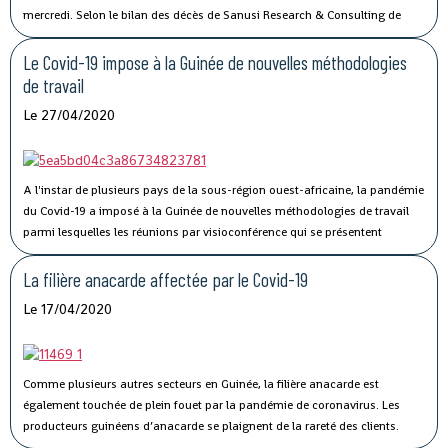
mercredi.
Selon le bilan des décès de Sanusi Research & Consulting de
l’Union, qui regroupe la Côte d’Ivoire, la Guinée, le Libéria et la Sierra Leone,
73 personnes ont succombé au Covid-19.
Le Covid-19 impose à la Guinée de nouvelles méthodologies
de travail
Le 27/04/2020
A l'instar de plusieurs pays de la sous-région ouest-africaine, la pandémie
du Covid-19 a imposé à la Guinée de nouvelles méthodologies de travail
parmi lesquelles les réunions par visioconférence qui se présentent
comme un véritable défi technologique pour les autorités guinéennes.
La filière anacarde affectée par le Covid-19
Le 17/04/2020
Comme plusieurs autres secteurs en Guinée, la filière anacarde est
également touchée de plein fouet par la pandémie de coronavirus.
Les
producteurs guinéens d’anacarde se plaignent de la rareté des clients.
Lancée le 02 avril dernier, par le ministère du Commerce, la campagne de