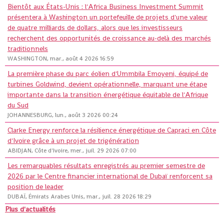
Bientôt aux États-Unis : l'Africa Business Investment Summit
présentera à Washington un portefeuille de projets d'une valeur
de quatre milliards de dollars, alors que les investisseurs
recherchent des opportunités de croissance au-delà des marchés
traditionnels
WASHINGTON, mar., août 4 2026 16:59
La première phase du parc éolien d'Ummbila Emoyeni, équipé de
turbines Goldwind, devient opérationnelle, marquant une étape
importante dans la transition énergétique équitable de l'Afrique
du Sud
JOHANNESBURG, lun., août 3 2026 00:24
Clarke Energy renforce la résilience énergétique de Capraci en Côte
d'Ivoire grâce à un projet de trigénération
ABIDJAN, Côte d'Ivoire, mer., juil. 29 2026 07:00
Les remarquables résultats enregistrés au premier semestre de
2026 par le Centre financier international de Dubaï renforcent sa
position de leader
DUBAÏ, Émirats Arabes Unis, mar., juil. 28 2026 18:29
Plus d'actualités