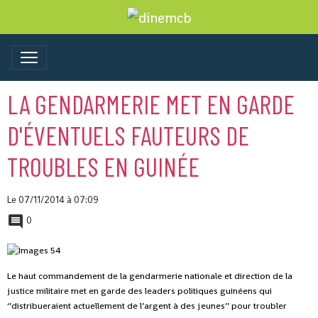
LA GENDARMERIE MET EN GARDE
D'ÉVENTUELS FAUTEURS DE
TROUBLES EN GUINÉE
Le 07/11/2014
à 07:09
0
Le haut commandement de la gendarmerie nationale et direction de la
justice militaire met en garde des leaders politiques guinéens qui
‘’distribueraient actuellement de l’argent à des jeunes’’ pour troubler