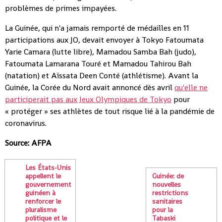
problèmes de primes impayées.
La Guinée, qui n'a jamais remporté de médailles en 11
participations aux JO, devait envoyer à Tokyo Fatoumata
Yarie Camara (lutte libre), Mamadou Samba Bah (judo),
Fatoumata Lamarana Touré et Mamadou Tahirou Bah
(natation) et Aïssata Deen Conté (athlétisme). Avant la
Guinée, la Corée du Nord avait annoncé dès avril
qu'elle ne
participerait pas aux Jeux Olympiques de Tokyo
pour
« protéger » ses athlètes de tout risque lié à la pandémie de
coronavirus.
Source: AFPA
Les États-Unis
appellent le
Guinée: de
gouvernement
nouvelles
guinéen à
restrictions
renforcer le
sanitaires
pluralisme
pour la
politique et le
Tabaski