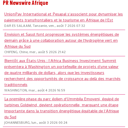
PR Newswire Afrique
UnionPay International et Pesapal s'associent pour dynamiser les
paiements transfrontaliers et le tourisme en Afrique de l'Est
DAR ES SALAAM, Tanzanie, ven., août 7 2026 07:32
Envision et Sasol font progresser les systèmes énergétiques de
demain grâce à une collaboration autour de l'hydrogène vert en
Afrique du Sud
CHIFENG, Chine, mer., août 5 2026 21:42
Bientôt aux États-Unis : l'Africa Business Investment Summit
présentera à Washington un portefeuille de projets d'une valeur
de quatre milliards de dollars, alors que les investisseurs
recherchent des opportunités de croissance au-delà des marchés
traditionnels
WASHINGTON, mar., août 4 2026 16:59
La première phase du parc éolien d'Ummbila Emoyeni, équipé de
turbines Goldwind, devient opérationnelle, marquant une étape
importante dans la transition énergétique équitable de l'Afrique
du Sud
JOHANNESBURG, lun., août 3 2026 00:24