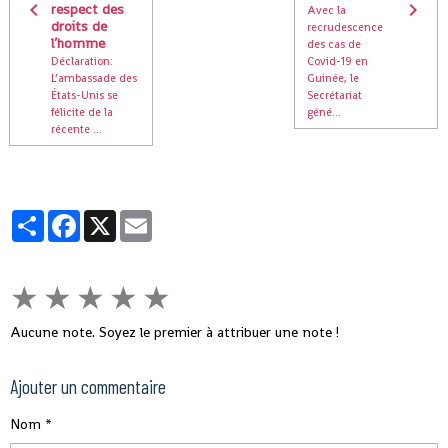
respect des
Avec la
droits de
recrudescence
l’homme
des cas de
Déclaration:
Covid-19 en
L’ambassade des
Guinée, le
États-Unis se
Secrétariat
félicite de la
géné...
récente ...
Partager
Facebook
X
Email
★
★
★
★
★
Aucune note. Soyez le premier à attribuer une note !
Ajouter un commentaire
Nom