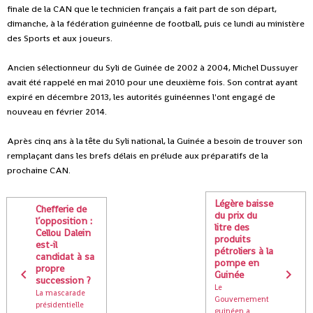
finale de la CAN que le technicien français a fait part de son départ,
dimanche, à la fédération guinéenne de football, puis ce lundi au ministère
des Sports et aux joueurs.
Ancien sélectionneur du Syli de Guinée de 2002 à 2004, Michel Dussuyer
avait été rappelé en mai 2010 pour une deuxième fois. Son contrat ayant
expiré en décembre 2013, les autorités guinéennes l'ont engagé de
nouveau en février 2014.
Après cinq ans à la tête du Syli national, la Guinée a besoin de trouver son
remplaçant dans les brefs délais en prélude aux préparatifs de la
prochaine CAN.
Légère baisse
Chefferie de
du prix du
l’opposition :
litre des
Cellou Dalein
produits
est-il
pétroliers à la
candidat à sa
pompe en
propre
Guinée
succession ?
Le
La mascarade
Gouvernement
présidentielle
guinéen a