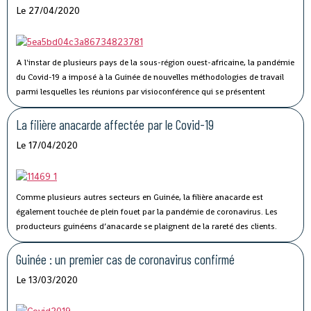
Le 27/04/2020
A l'instar de plusieurs pays de la sous-région ouest-africaine, la pandémie
du Covid-19 a imposé à la Guinée de nouvelles méthodologies de travail
parmi lesquelles les réunions par visioconférence qui se présentent
comme un véritable défi technologique pour les autorités guinéennes.
La filière anacarde affectée par le Covid-19
Le 17/04/2020
Comme plusieurs autres secteurs en Guinée, la filière anacarde est
également touchée de plein fouet par la pandémie de coronavirus.
Les
producteurs guinéens d’anacarde se plaignent de la rareté des clients.
Lancée le 02 avril dernier, par le ministère du Commerce, la campagne de
commercialisation de l’anacarde n’a pas connu son affluence habituelle à
Guinée : un premier cas de coronavirus confirmé
cause de la crise sanitaire qui secoue le monde.
Le 13/03/2020