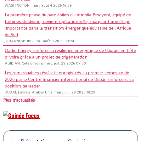
WASHINGTON, mar., août 4 2026 16:59
La première phase du parc éolien d'Ummbila Emoyeni, équipé de
turbines Goldwind, devient opérationnelle, marquant une étape
importante dans la transition énergétique équitable de l'Afrique
du Sud
JOHANNESBURG, lun., août 3 2026 00:24
Clarke Energy renforce la résilience énergétique de Capraci en Côte
d'Ivoire grâce à un projet de trigénération
ABIDJAN, Côte d'Ivoire, mer., juil. 29 2026 07:00
Les remarquables résultats enregistrés au premier semestre de
2026 par le Centre financier international de Dubaï renforcent sa
position de leader
DUBAÏ, Émirats Arabes Unis, mar., juil. 28 2026 18:29
Plus d'actualités