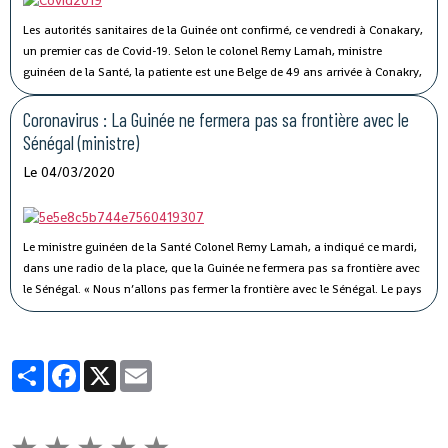
Les autorités sanitaires de la Guinée ont confirmé, ce vendredi à Conakary,
un premier cas de Covid-19.
Selon le colonel Remy Lamah, ministre
guinéen de la Santé, la patiente est une Belge de 49 ans arrivée à Conakry,
il y a une semaine. « Elle a été conduite et isolée au Centre de traitement de
Nongo », a-t-il indiqué.
Coronavirus : La Guinée ne fermera pas sa frontière avec le
Sénégal (ministre)
Le 04/03/2020
Le ministre guinéen de la Santé Colonel Remy Lamah, a indiqué ce mardi,
dans une radio de la place, que la Guinée ne fermera pas sa frontière avec
le Sénégal.
« Nous n’allons pas fermer la frontière avec le Sénégal. Le pays
est signataire du règlement sanitaire international. Ce n’est pas parce que
le Sénégal avait fermé sa frontière pendant Ebola, que nous allons aussi
fermer la nôtre », a-t-il souligné, tout en indiquant que des mesures sont
Partager
Facebook
X
Email
prises pour éviter ce virus en Guinée.
★
★
★
★
★