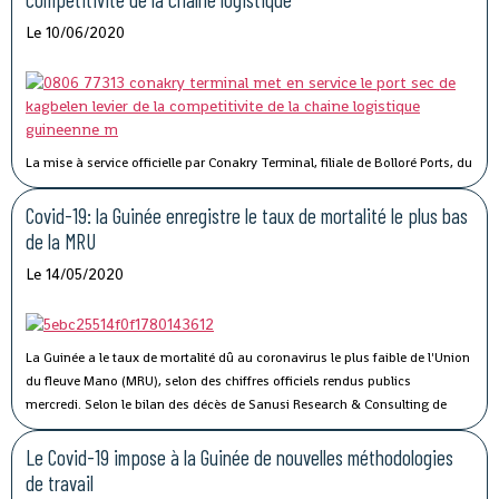
Le 10/06/2020
La mise à service officielle par Conakry Terminal, filiale de Bolloré Ports, du
port sec de Kagbelen, permettra « l’amélioration des performances et la
compétitivité du Port Autonome de Conakry ».« Le développement du port
Covid-19: la Guinée enregistre le taux de mortalité le plus bas
sec de Kagbelen répond au double défi de la gestion optimale des espaces
de la MRU
de stockage du terminal à conteneurs et de la célérité des services de
Le 14/05/2020
livraison des véhicules. En complément des nouveaux portiques de parc
que Conakry Terminal vient de mettre en service, ce nouveau port sec
permettra l’amélioration des performances et la compétitivité du Port
Autonome de Conakry, », a déclaré Madame Traoré Tahirou Barry,
La Guinée a le taux de mortalité dû au coronavirus le plus faible de l'Union
Directrice générale de Conakry Terminal.
du fleuve Mano (MRU), selon des chiffres officiels rendus publics
mercredi.
Selon le bilan des décès de Sanusi Research & Consulting de
l’Union, qui regroupe la Côte d’Ivoire, la Guinée, le Libéria et la Sierra Leone,
73 personnes ont succombé au Covid-19.
Le Covid-19 impose à la Guinée de nouvelles méthodologies
de travail