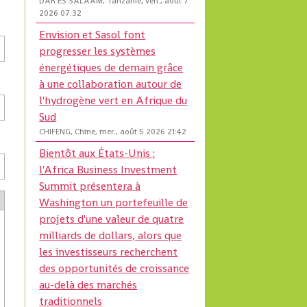
DAR ES SALAAM, Tanzanie, ven., août 7
2026 07:32
Envision et Sasol font
progresser les systèmes
énergétiques de demain grâce
à une collaboration autour de
l'hydrogène vert en Afrique du
Sud
CHIFENG, Chine, mer., août 5 2026 21:42
Bientôt aux États-Unis :
l'Africa Business Investment
Summit présentera à
Washington un portefeuille de
projets d'une valeur de quatre
milliards de dollars, alors que
les investisseurs recherchent
des opportunités de croissance
au-delà des marchés
traditionnels