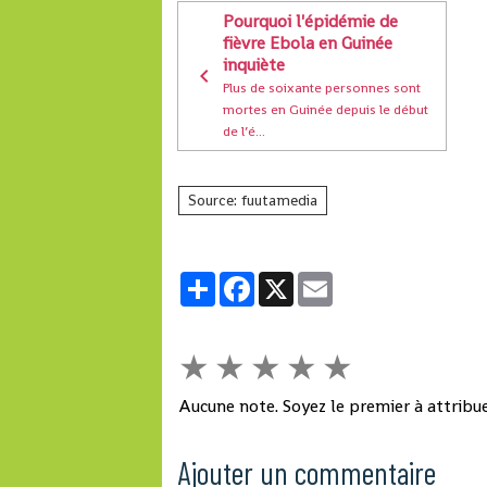
Pourquoi l'épidémie de
fièvre Ebola en Guinée
inquiète
Plus de soixante personnes sont
mortes en Guinée depuis le début
de l’é...
Source: fuutamedia
Partager
Facebook
X
Email
★
★
★
★
★
Aucune note. Soyez le premier à attribue
Ajouter un commentaire