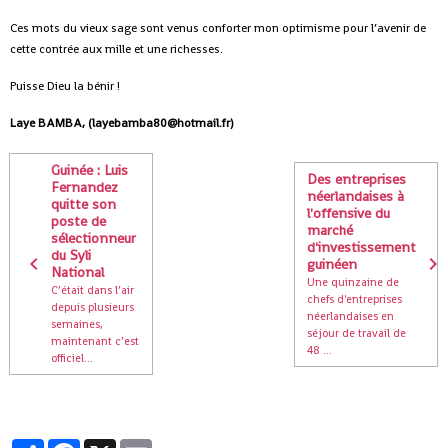
Ces mots du vieux sage sont venus conforter mon optimisme pour l’avenir de
cette contrée aux mille et une richesses.
Puisse Dieu la bénir !
Laye BAMBA, (layebamba80@hotmail.fr)
Guinée : Luis
Des entreprises
Fernandez
néerlandaises à
quitte son
l'offensive du
poste de
marché
sélectionneur
d'investissement
du Syli
guinéen
National
Une quinzaine de
C’était dans l’air
chefs d'entreprises
depuis plusieurs
néerlandaises en
semaines,
séjour de travail de
maintenant c’est
48 ...
officiel...
Partager
Facebook
X
Email