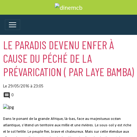
LE PARADIS DEVENU ENFER À
CAUSE DU PÉCHÉ DE LA
PRÉVARICATION ( PAR LAYE BAMBA)
Le 29/05/2016
à 23:05
0
Dans le ponant de la grande Afrique, là-bas, face au majestueux océan
atlantique, s’étend un territoire aux mille et une rivières. Le sous-sol y est riche
et le sol fertile. Le peuple fier, brave et chaleureux. Mais sur cette étendue aux