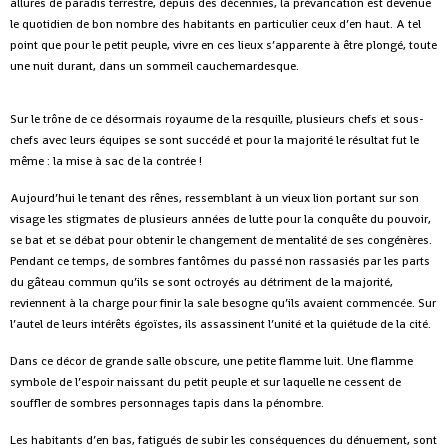
allures de paradis terrestre, depuis des décennies, la prévarication est devenue
le quotidien de bon nombre des habitants en particulier ceux d’en haut. A tel
point que pour le petit peuple, vivre en ces lieux s’apparente à être plongé, toute
une nuit durant, dans un sommeil cauchemardesque.
Sur le trône de ce désormais royaume de la resquille, plusieurs chefs et sous-
chefs avec leurs équipes se sont succédé et pour la majorité le résultat fut le
même : la mise à sac de la contrée !
Aujourd’hui le tenant des rênes, ressemblant à un vieux lion portant sur son
visage les stigmates de plusieurs années de lutte pour la conquête du pouvoir,
se bat et se débat pour obtenir le changement de mentalité de ses congénères.
Pendant ce temps, de sombres fantômes du passé non rassasiés par les parts
du gâteau commun qu’ils se sont octroyés au détriment de la majorité,
reviennent à la charge pour finir la sale besogne qu’ils avaient commencée. Sur
l’autel de leurs intérêts égoïstes, ils assassinent l’unité et la quiétude de la cité.
Dans ce décor de grande salle obscure, une petite flamme luit. Une flamme
symbole de l’espoir naissant du petit peuple et sur laquelle ne cessent de
souffler de sombres personnages tapis dans la pénombre.
Les habitants d’en bas, fatigués de subir les conséquences du dénuement, sont