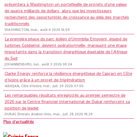
présentera à Washington un portefeuille de projets d'une valeur
de quatre milliards de dollars, alors que les investisseurs
recherchent des opportunités de croissance au-delà des marchés
traditionnels
WASHINGTON, mar., août 4 2026 16:59
La première phase du parc éolien d'Ummbila Emoyeni, équipé de
turbines Goldwind, devient opérationnelle, marquant une étape
importante dans la transition énergétique équitable de l'Afrique
du Sud
JOHANNESBURG, lun., août 3 2026 00:24
Clarke Energy renforce la résilience énergétique de Capraci en Côte
d'Ivoire grâce à un projet de trigénération
ABIDJAN, Côte d'Ivoire, mer., juil. 29 2026 07:00
Les remarquables résultats enregistrés au premier semestre de
2026 par le Centre financier international de Dubaï renforcent sa
position de leader
DUBAÏ, Émirats Arabes Unis, mar., juil. 28 2026 18:29
Plus d'actualités