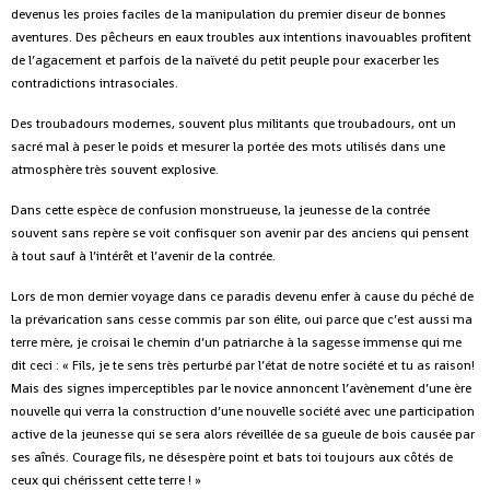
devenus les proies faciles de la manipulation du premier diseur de bonnes
aventures. Des pêcheurs en eaux troubles aux intentions inavouables profitent
de l’agacement et parfois de la naïveté du petit peuple pour exacerber les
contradictions intrasociales.
Des troubadours modernes, souvent plus militants que troubadours, ont un
sacré mal à peser le poids et mesurer la portée des mots utilisés dans une
atmosphère très souvent explosive.
Dans cette espèce de confusion monstrueuse, la jeunesse de la contrée
souvent sans repère se voit confisquer son avenir par des anciens qui pensent
à tout sauf à l’intérêt et l’avenir de la contrée.
Lors de mon dernier voyage dans ce paradis devenu enfer à cause du péché de
la prévarication sans cesse commis par son élite, oui parce que c’est aussi ma
terre mère, je croisai le chemin d’un patriarche à la sagesse immense qui me
dit ceci : « Fils, je te sens très perturbé par l’état de notre société et tu as raison!
Mais des signes imperceptibles par le novice annoncent l’avènement d’une ère
nouvelle qui verra la construction d’une nouvelle société avec une participation
active de la jeunesse qui se sera alors réveillée de sa gueule de bois causée par
ses aînés. Courage fils, ne désespère point et bats toi toujours aux côtés de
ceux qui chérissent cette terre ! »