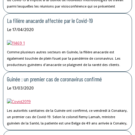
parmi lesquelles les réunions par visioconférence qui se présentent
comme un véritable défi technologique pour les autorités guinéennes.
La filière anacarde affectée par le Covid-19
Le 17/04/2020
Comme plusieurs autres secteurs en Guinée, la filière anacarde est
également touchée de plein fouet par la pandémie de coronavirus.
Les
producteurs guinéens d’anacarde se plaignent de la rareté des clients.
Lancée le 02 avril dernier, par le ministère du Commerce, la campagne de
commercialisation de l’anacarde n’a pas connu son affluence habituelle à
Guinée : un premier cas de coronavirus confirmé
cause de la crise sanitaire qui secoue le monde.
Le 13/03/2020
Les autorités sanitaires de la Guinée ont confirmé, ce vendredi à Conakary,
un premier cas de Covid-19.
Selon le colonel Remy Lamah, ministre
guinéen de la Santé, la patiente est une Belge de 49 ans arrivée à Conakry,
il y a une semaine. « Elle a été conduite et isolée au Centre de traitement de