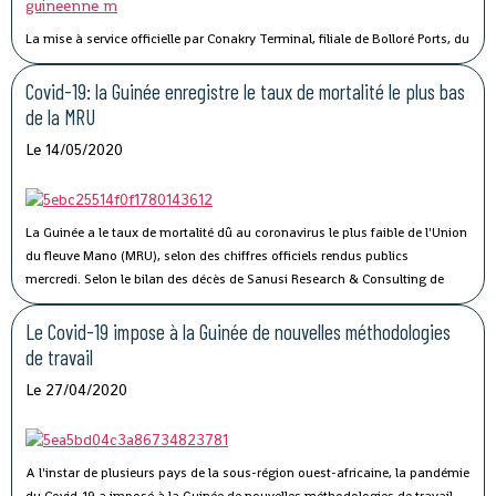
La mise à service officielle par Conakry Terminal, filiale de Bolloré Ports, du
port sec de Kagbelen, permettra « l’amélioration des performances et la
compétitivité du Port Autonome de Conakry ».« Le développement du port
Covid-19: la Guinée enregistre le taux de mortalité le plus bas
sec de Kagbelen répond au double défi de la gestion optimale des espaces
de la MRU
de stockage du terminal à conteneurs et de la célérité des services de
Le 14/05/2020
livraison des véhicules. En complément des nouveaux portiques de parc
que Conakry Terminal vient de mettre en service, ce nouveau port sec
permettra l’amélioration des performances et la compétitivité du Port
Autonome de Conakry, », a déclaré Madame Traoré Tahirou Barry,
La Guinée a le taux de mortalité dû au coronavirus le plus faible de l'Union
Directrice générale de Conakry Terminal.
du fleuve Mano (MRU), selon des chiffres officiels rendus publics
mercredi.
Selon le bilan des décès de Sanusi Research & Consulting de
l’Union, qui regroupe la Côte d’Ivoire, la Guinée, le Libéria et la Sierra Leone,
73 personnes ont succombé au Covid-19.
Le Covid-19 impose à la Guinée de nouvelles méthodologies
de travail
Le 27/04/2020
A l'instar de plusieurs pays de la sous-région ouest-africaine, la pandémie
du Covid-19 a imposé à la Guinée de nouvelles méthodologies de travail