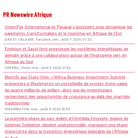
PR Newswire Afrique
UnionPay International et Pesapal s'associent pour dynamiser les
paiements transfrontaliers et le tourisme en Afrique de l'Est
DAR ES SALAAM, Tanzanie, ven., août 7 2026 07:32
Envision et Sasol font progresser les systèmes énergétiques de
demain grâce à une collaboration autour de l'hydrogène vert en
Afrique du Sud
CHIFENG, Chine, mer., août 5 2026 21:42
Bientôt aux États-Unis : l'Africa Business Investment Summit
présentera à Washington un portefeuille de projets d'une valeur
de quatre milliards de dollars, alors que les investisseurs
recherchent des opportunités de croissance au-delà des marchés
traditionnels
WASHINGTON, mar., août 4 2026 16:59
La première phase du parc éolien d'Ummbila Emoyeni, équipé de
turbines Goldwind, devient opérationnelle, marquant une étape
importante dans la transition énergétique équitable de l'Afrique
du Sud