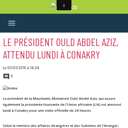
LE PRÉSIDENT OULD ABDEL AZIZ,
ATTENDU LUNDI À CONAKRY
Le 03/01/2015
à 14:24
0
Le président de la Mauritanie, Mohamed Ould Abdel Aziz, qui assure
également la présidente tournante de l’Union africaine (UA) est annoncé
lundi à Conakry pour une visite officielle de 24 heures.
Selon le ministre des affaires étrangères et des Guinéens de l’étranger,