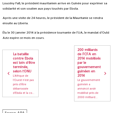
Loucény Fall, le président mauritanien arrive en Guinée pour exprimer sa
solidarité et son soutien aux pays touchés par Ebola.
Après une visite de 24 heures, le président de la Mauritanie se rendra
ensuite au Liberia.
Élu le 30 janvier 2014 à la présidence tournante de l’UA, le mandat d’Ould
Aziz expire ce mois en cours.
200 milliards
La bataille
de FCFA en
contre Ebola
2014 mobilisés
est loin d'être
par le
terminée,
gouvernement
selon l'ONU
guinéen en
2014
L'Afrique de
l'Ouest n'est pas
Le gouvernement
près d'être
guinéen a
débarrassée
annoncé avoir
d'Ebola et la co...
mobilisé près de
2000 milliard...
Source: APA