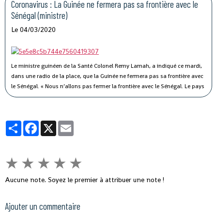
Nongo », a-t-il indiqué.
Coronavirus : La Guinée ne fermera pas sa frontière avec le
Sénégal (ministre)
Le 04/03/2020
Le ministre guinéen de la Santé Colonel Remy Lamah, a indiqué ce mardi,
dans une radio de la place, que la Guinée ne fermera pas sa frontière avec
le Sénégal.
« Nous n’allons pas fermer la frontière avec le Sénégal. Le pays
est signataire du règlement sanitaire international. Ce n’est pas parce que
le Sénégal avait fermé sa frontière pendant Ebola, que nous allons aussi
fermer la nôtre », a-t-il souligné, tout en indiquant que des mesures sont
Partager
Facebook
X
Email
prises pour éviter ce virus en Guinée.
★
★
★
★
★
Aucune note. Soyez le premier à attribuer une note !
Ajouter un commentaire