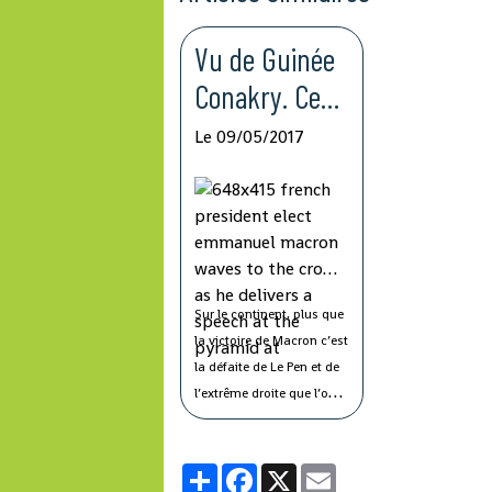
Vu de Guinée
Conakry. Ce
que l’Afrique
Le 09/05/2017
attend du
président
Macron
Sur le continent, plus que
la victoire de Macron c’est
la défaite de Le Pen et de
l’extrême droite que l’on
retient. D’autant plus que,
selon cet éditorialiste
Partager
Facebook
X
Email
guinéen, les contours