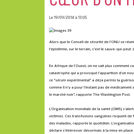
Le 19/09/2014
à 13:05
Alors que le Conseil de sécurité de l'ONU se réun
l'épidémie, sur le terrain, c'est le sauve-qui-peu
En Afrique de l'Ouest, on ne sait plus comment co
catastrophe qui a provoqué l'apparition d'un nou
ce "sérum expérimental" a déjà permis la guérison d
comme il n'y a pour l'instant pas de médicament 
le marché noir", rapporte The Washington Post.
L'Organisation mondiale de la santé (OMS) s'ale
victimes. Ces transfusions sanguines risquent de f
des malades, rapporte le quotidien. L'organisation
déclare s'intéresser désormais à la mise en place