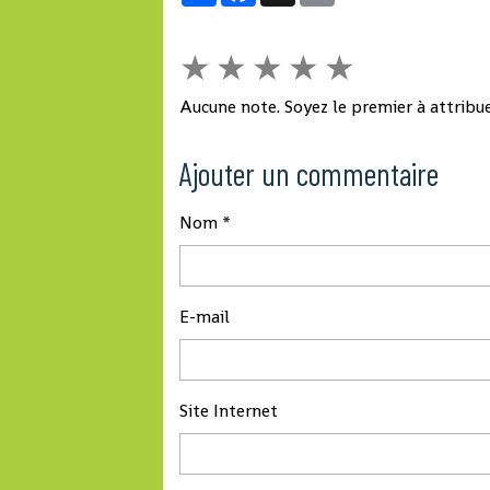
flous du projet africain du
président élu n’augurent
★
★
★
★
★
pas d’une rupture.
Aucune note. Soyez le premier à attribue
Ajouter un commentaire
Nom
E-mail
Site Internet