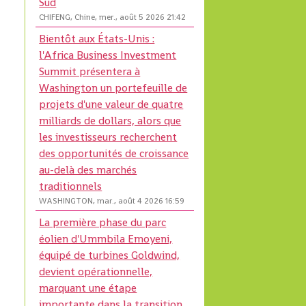
Sud
CHIFENG, Chine, mer., août 5 2026 21:42
Bientôt aux États-Unis :
l'Africa Business Investment
Summit présentera à
Washington un portefeuille de
projets d'une valeur de quatre
milliards de dollars, alors que
les investisseurs recherchent
des opportunités de croissance
au-delà des marchés
traditionnels
WASHINGTON, mar., août 4 2026 16:59
La première phase du parc
éolien d'Ummbila Emoyeni,
équipé de turbines Goldwind,
devient opérationnelle,
marquant une étape
importante dans la transition