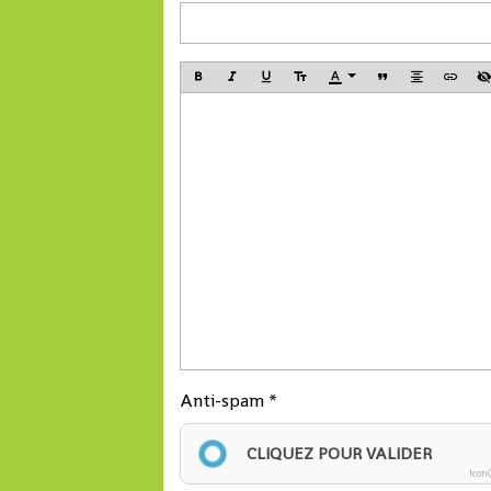
a déclaré Madame 
Tahirou Barry, Dire
générale de Conakr
Terminal.
Anti-spam
CLIQUEZ POUR VALIDER
Icon