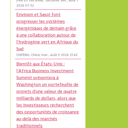
DAR ES SALAAM, Tanzanie, ven., août 7
2026 07:32
Envision et Sasol font
progresser les systèmes
énergétiques de demain grâce
à une collaboration autour de
l'hydrogène vert en Afrique du
Sud
CHIFENG, Chine, mer., août 5 2026 21:42
Bientôt aux États-Unis :
l'Africa Business Investment
Summit présentera à
Washington un portefeuille de
projets d'une valeur de quatre
milliards de dollars, alors que
les investisseurs recherchent
des opportunités de croissance
au-delà des marchés
traditionnels