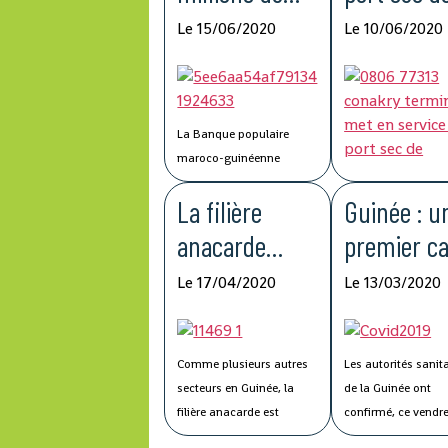
francs
Kagbelen 
Le 15/06/2020
Le 10/06/2020
guinéens du
améliorer 
Groupe BCP
compétitiv
pour lutter
de la chaî
La Banque populaire
contre la
logistique
maroco-guinéenne
(BPMG), une filiale de
Covid-19
La filière
Guinée : u
Groupe Banque centrale
populaire (BCP) du Maroc,
anacarde
premier c
a fait don de 500 millions
affectée par le
de
de francs guinéens au
La mise à service of
Le 17/04/2020
Le 13/03/2020
Fonds Spécial de riposte
par Conakry Termin
Covid-19
coronavir
à la Covid-19 et de
filiale de Bolloré Po
confirmé
stabilisation économique
port sec de Kagbel
Comme plusieurs autres
Les autorités sanit
de la Guinée.
permettra « l’améli
secteurs en Guinée, la
de la Guinée ont
des performances e
filière anacarde est
confirmé, ce vendre
compétitivité du Po
également touchée de
Conakary, un premi
Autonome de Conak