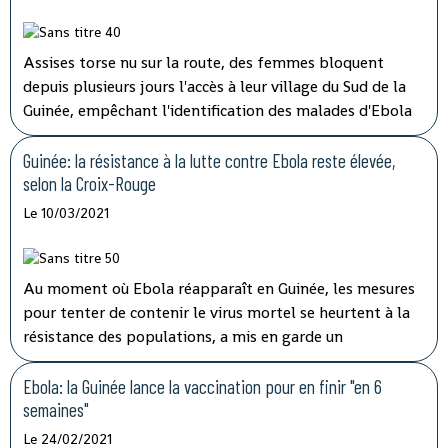
Assises torse nu sur la route, des femmes bloquent
depuis plusieurs jours l'accès à leur village du Sud de la
Guinée, empêchant l'identification des malades d'Ebola
et les vaccinations, ont indiqué mardi les autorités, qui
tentent de lever le blocus par la négociation.
Guinée: la résistance à la lutte contre Ebola reste élevée,
selon la Croix-Rouge
Le 10/03/2021
Au moment où Ebola réapparaît en Guinée, les mesures
pour tenter de contenir le virus mortel se heurtent à la
résistance des populations, a mis en garde un
responsable de la Croix-Rouge dans un entretien à l'AFP.
Ebola: la Guinée lance la vaccination pour en finir "en 6
semaines"
Le 24/02/2021