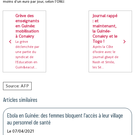
moins d'un euro par jour, selon l'ONU.
Grève des
Journal rappé
enseignants
: et
en Guinée:
maintenant,
mobilisation
la Guinée-
à Conakry
Conakry et le
Togo !
La grève
déclenchée par
Après la Côte
une partie du
d'Ivoire avec le
syndicat de
journal gbayé de
l'Education en
Nash et Smile,
Guin&eacut...
les Sé...
Source: AFP
Articles similaires
Ebola en Guinée: des femmes bloquent l'accès à leur village
au personnel de santé
Le 07/04/2021