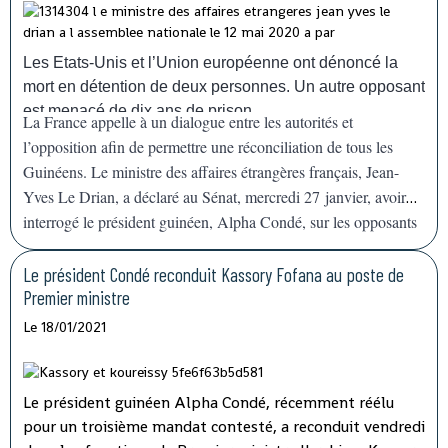
face à la résurgence de l'épidémie de fièvre
hémorragique
Ebola
, confirmée dimanche
14 février. "Nous allons déployer rapidement les
Les Etats-Unis et l’Union européenne ont dénoncé la
capacités nécessaires pour appuyer la Guinée, qui a déjà
mort en détention de deux personnes. Un autre opposant
une grande expérience", a déclaré devant la presse le
est menacé de dix ans de prison.
La France appelle à un dialogue entre les autorités et
représentant de l'agence de l'ONU à Conakry.
l’opposition afin de permettre une réconciliation de tous les
Guinéens. Le ministre des affaires étrangères français, Jean-
Yves Le Drian, a déclaré au Sénat, mercredi 27 janvier, avoir
interrogé le président guinéen, Alpha Condé, sur les opposants
en prison, agitant la menace de
« mesures »
contre Conakry.
Le président Condé reconduit Kassory Fofana au poste de
Premier ministre
Le 18/01/2021
Le président guinéen Alpha Condé, récemment réélu
pour un troisième mandat contesté, a reconduit vendredi