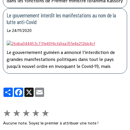
dans les fonctions de Premier ministre Ibrahima Kassory
Fofana qui avait auparavant présenté la démission de
son gouvernement.
Le gouvernement interdit les manifestations au nom de la
lutte anti-Covid
Le 24/11/2020
Le gouvernement guinéen a annoncé l'interdiction de
grandes manifestations politiques dans tout le pays
jusqu'à nouvel ordre en invoquant le Covid-19, mais
l'opposition a dénoncé une instrumentalisation de la
pandémie pour faire taire les adversaires du président
Alpha Condé.
Partager
Facebook
X
Email
★
★
★
★
★
Aucune note. Soyez le premier à attribuer une note !