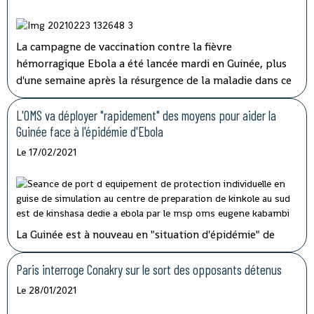
La campagne de vaccination contre la fièvre
hémorragique Ebola a été lancée mardi en Guinée, plus
d'une semaine après la résurgence de la maladie dans ce
pays d'Afrique de l'Ouest qui espère l'éradiquer "en six
semaines" selon son ministre de la Santé.
L'OMS va déployer "rapidement" des moyens pour aider la
Guinée face à l'épidémie d'Ebola
Le 17/02/2021
La Guinée est à nouveau en "situation d'épidémie" de
fièvre hémorragique, après l'apparition ces derniers jours
dans le sud-est du pays de sept cas, dont trois
Paris interroge Conakry sur le sort des opposants détenus
mortels.
L'organisation mondiale de la Santé (OMS) va
Le 28/01/2021
envoyer des doses de vaccins pour aider la Guinée à faire