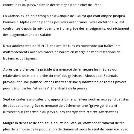
communes du pays, selon le décret signé par le chef de l'Etat.
La Guinée, ex-colonie française d'Afrique de l'Ouest qui était dirigée jusqu'à
l'arrivée d'Alpha Condé par des pouvoirs autoritaires, voire dictatoriaux, est
confrontée depuis la mi-novembre à une grève des enseignants, qui réclament
des augmentations de salaire.
Deux adolescents de 15 et 17 ans ont été tués en novembre par balles lors
d'affrontements avec les forces de l'ordre en marge de manifestations de
lycéens et collégiens.
Après ces violences, le président a menacé de fermeture les médias qui
relaieraient les mots d'ordre du chef des grévistes, Aboubacar Soumah,
provoquant une journée "ondes mortes" d'une quarantaine de radios privées
pour dénoncer les "atteintes" à la liberté de la presse.
Sept centrales syndicales ont apporté dimanche leur soutien aux syndicalistes
de l'éducation en grève et menacé de déclencher une "grève générale et
illimitée" sur l'ensemble du pays si ces enseignants étaient sanctionnés.
Malgré la richesse de son sous-sol en bauxite, or, diamant et minerai de fer,
plus de la moitié de la population de Guinée vit sous le seuil de pauvreté, avec