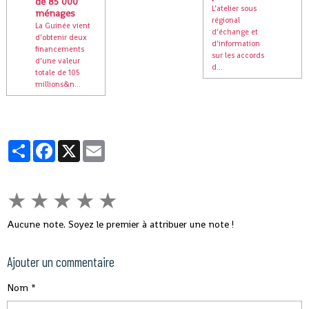
de 85 000
L’atelier sous
ménages
régional
La Guinée vient
d’échange et
d’obtenir deux
d’information
financements
sur les accords
d’une valeur
d...
totale de 105
millions&n...
Partager
Facebook
X
Email
★
★
★
★
★
Aucune note. Soyez le premier à attribuer une note !
Ajouter un commentaire
Nom