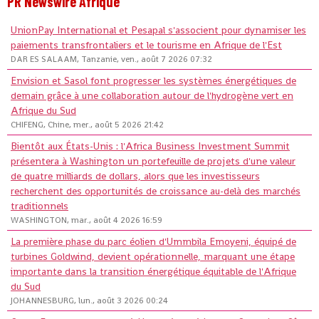
PR Newswire Afrique
UnionPay International et Pesapal s'associent pour dynamiser les
paiements transfrontaliers et le tourisme en Afrique de l'Est
DAR ES SALAAM, Tanzanie, ven., août 7 2026 07:32
Envision et Sasol font progresser les systèmes énergétiques de
demain grâce à une collaboration autour de l'hydrogène vert en
Afrique du Sud
CHIFENG, Chine, mer., août 5 2026 21:42
Bientôt aux États-Unis : l'Africa Business Investment Summit
présentera à Washington un portefeuille de projets d'une valeur
de quatre milliards de dollars, alors que les investisseurs
recherchent des opportunités de croissance au-delà des marchés
traditionnels
WASHINGTON, mar., août 4 2026 16:59
La première phase du parc éolien d'Ummbila Emoyeni, équipé de
turbines Goldwind, devient opérationnelle, marquant une étape
importante dans la transition énergétique équitable de l'Afrique
du Sud
JOHANNESBURG, lun., août 3 2026 00:24