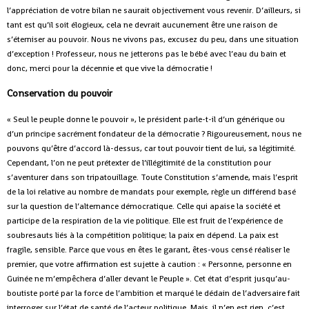
l’appréciation de votre bilan ne saurait objectivement vous revenir. D’ailleurs, si
tant est qu’il soit élogieux, cela ne devrait aucunement être une raison de
s’éterniser au pouvoir. Nous ne vivons pas, excusez du peu, dans une situation
d’exception ! Professeur, nous ne jetterons pas le bébé avec l’eau du bain et
donc, merci pour la décennie et que vive la démocratie !
Conservation du pouvoir
« Seul le peuple donne le pouvoir », le président parle-t-il d’un générique ou
d’un principe sacrément fondateur de la démocratie ? Rigoureusement, nous ne
pouvons qu’être d’accord là-dessus, car tout pouvoir tient de lui, sa légitimité.
Cependant, l’on ne peut prétexter de l’illégitimité de la constitution pour
s’aventurer dans son tripatouillage. Toute Constitution s’amende, mais l’esprit
de la loi relative au nombre de mandats pour exemple, règle un différend basé
sur la question de l’alternance démocratique. Celle qui apaise la société et
participe de la respiration de la vie politique. Elle est fruit de l’expérience de
soubresauts liés à la compétition politique; la paix en dépend. La paix est
fragile, sensible. Parce que vous en êtes le garant, êtes-vous censé réaliser le
premier, que votre affirmation est sujette à caution : « Personne, personne en
Guinée ne m’empêchera d’aller devant le Peuple ». Cet état d’esprit jusqu’au-
boutiste porté par la force de l’ambition et marqué le dédain de l’adversaire fait
interroger sur l’état de santé de l’acteur politique. Mais, il n’en est rien, c’est