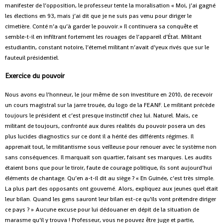
manifester de l’opposition, le professeur tente la moralisation « Moi, j’ai gagné
les élections en 93, mais j’ai dit que je ne suis pas venu pour diriger le
cimetière. Conté n’a qu’à garder le pouvoir.» Il continuera sa conquête et
semble-t-il en infiltrant fortement les rouages de l’appareil d’État. Militant
estudiantin, constant notoire, l’éternel militant n’avait d’yeux rivés que sur le
fauteuil présidentiel.
Exercice du pouvoir
Nous avons eu l’honneur, le jour même de son investiture en 2010, de recevoir
un cours magistral sur la jarre trouée, du logo de la FEANF. Le militant précède
toujours le président et c’est presque instinctif chez lui. Naturel. Mais, ce
militant de toujours, confronté aux dures réalités du pouvoir posera un des
plus lucides diagnostics sur ce dont il a hérité des différents régimes. Il
apprenait tout, le militantisme sous veilleuse pour renouer avec le système non
sans conséquences. Il marquait son quartier, faisant ses marques. Les audits
étaient bons que pour le tiroir, faute de courage politique, ils sont aujourd’hui
éléments de chantage. Qu’en a-t-il dit au siège ? « En Guinée, c’est très simple.
La plus part des opposants ont gouverné. Alors, expliquez aux jeunes quel était
leur bilan. Quand les gens sauront leur bilan est-ce qu’ils vont prétendre diriger
ce pays ? » Aucune excuse pour lui dédouaner en dépit de la situation de
marasme qu’il y trouva ! Professeur, vous ne pouvez être juge et partie,