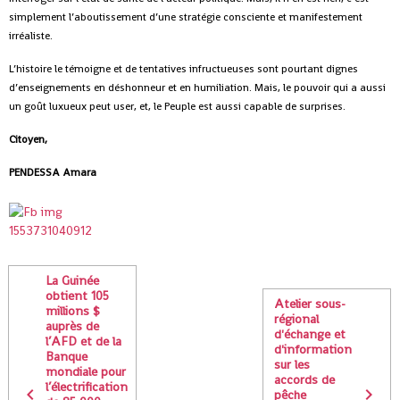
simplement l’aboutissement d’une stratégie consciente et manifestement
irréaliste.
L’histoire le témoigne et de tentatives infructueuses sont pourtant dignes
d’enseignements en déshonneur et en humiliation. Mais, le pouvoir qui a aussi
un goût luxueux peut user, et, le Peuple est aussi capable de surprises.
Citoyen,
PENDESSA Amara
La Guinée
obtient 105
Atelier sous-
millions $
régional
auprès de
d'échange et
l’AFD et de la
d'information
Banque
sur les
mondiale pour
accords de
l’électrification
pêche