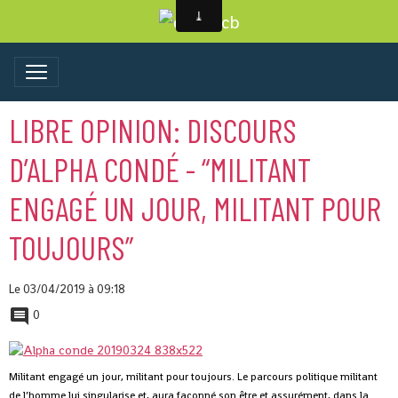
LIBRE OPINION: DISCOURS
D’ALPHA CONDÉ - “MILITANT
ENGAGÉ UN JOUR, MILITANT POUR
TOUJOURS”
Le 03/04/2019
à 09:18
0
Militant engagé un jour, militant pour toujours. Le parcours politique militant
de l’homme lui singularise et, aura façonné son être et assurément, dans la