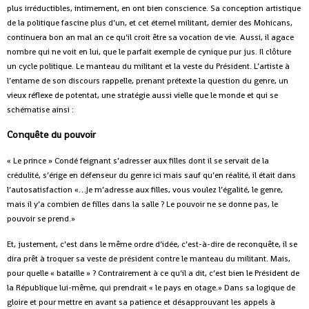
plus irréductibles, intimement, en ont bien conscience. Sa conception artistique
de la politique fascine plus d’un, et cet éternel militant, dernier des Mohicans,
continuera bon an mal an ce qu’il croit être sa vocation de vie. Aussi, il agace
nombre qui ne voit en lui, que le parfait exemple de cynique pur jus. Il clôture
un cycle politique. Le manteau du militant et la veste du Président. L’artiste à
l’entame de son discours rappelle, prenant prétexte la question du genre, un
vieux réflexe de potentat, une stratégie aussi vielle que le monde et qui se
schématise ainsi :
Conquête du pouvoir
« Le prince » Condé feignant s’adresser aux filles dont il se servait de la
crédulité, s’érige en défenseur du genre ici mais sauf qu’en réalité, il était dans
l’autosatisfaction «…Je m’adresse aux filles, vous voulez l’égalité, le genre,
mais il y’a combien de filles dans la salle ? Le pouvoir ne se donne pas, le
pouvoir se prend.»
Et, justement, c’est dans le même ordre d’idée, c’est-à-dire de reconquête, il se
dira prêt à troquer sa veste de président contre le manteau du militant. Mais,
pour quelle « bataille » ? Contrairement à ce qu’il a dit, c’est bien le Président de
la République lui-même, qui prendrait « le pays en otage.» Dans sa logique de
gloire et pour mettre en avant sa patience et désapprouvant les appels à