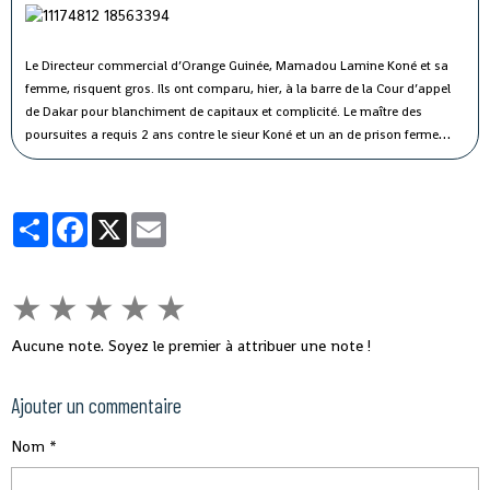
Le Directeur commercial d’Orange Guinée, Mamadou Lamine Koné et sa
femme, risquent gros. Ils ont comparu, hier, à la barre de la Cour d’appel
de Dakar pour blanchiment de capitaux et complicité. Le maître des
poursuites a requis 2 ans contre le sieur Koné et un an de prison ferme
contre son épouse. Ils seront édifiés le 22 janvier prochain.
Partager
Facebook
X
Email
★
★
★
★
★
Aucune note. Soyez le premier à attribuer une note !
Ajouter un commentaire
Nom