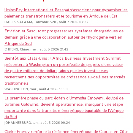
UnionPay International et Pesapal s'associent pour dynamiser les
paiements transfrontaliers et le tourisme en Afrique de l'Est
DAR ES SALAAM, Tanzanie, ven., août 7 2026 07:32
Envision et Sasol font progresser les systèmes énergétiques de
demain grâce à une collaboration autour de l'hydrogène vert en
Afrique du Sud
CHIFENG, Chine, mer., août 5 2026 21:42
Bientôt aux États-Unis : l'Africa Business Investment Summit
présentera à Washington un portefeuille de projets d'une valeur
de quatre milliards de dollars, alors que les investisseurs
recherchent des opportunités de croissance au-delà des marchés
traditionnels
WASHINGTON, mar., août 4 2026 16:59
La première phase du parc éolien d'Ummbila Emoyeni, équipé de
turbines Goldwind, devient opérationnelle, marquant une étape
importante dans la transition énergétique équitable de l'Afrique
du Sud
JOHANNESBURG, lun., août 3 2026 00:24
Clarke Energy renforce la résilience énergétique de Capraci en Côte