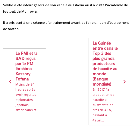
Sakho a été interrogé lors de son escale au Liberia où il a visité l’académie de
football de Monrovia.
Il a pris part à une séance d’entraînement avant de faire un don d’équipement
de football.
La Guinée
entre dans le
Le FMI et la
Top 3 des
BAD reçus
plus grands
par le PM
producteurs
Ibrahima
de bauxite au
Kassory
monde
Fofana
(Banque
mondiale)
Moins de 24
heures après
En 2017, la
avoir reçu les
production de
diplomates
bauxite a
japonais,
augmenté de
américains et ...
près de 40%,
passant à
42&n...