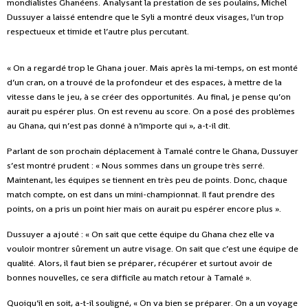
mondialistes Ghanéens.
Analysant la prestation de ses poulains, Michel
Dussuyer a laissé entendre que le Syli a montré deux visages, l’un trop
respectueux et timide et l’autre plus percutant.
« On a regardé trop le Ghana jouer. Mais après la mi-temps, on est monté
d’un cran, on a trouvé de la profondeur et des espaces, à mettre de la
vitesse dans le jeu, à se créer des opportunités. Au final, je pense qu’on
aurait pu espérer plus. On est revenu au score. On a posé des problèmes
au Ghana, qui n’est pas donné à n’importe qui », a-t-il dit.
Parlant de son prochain déplacement à Tamalé contre le Ghana, Dussuyer
s’est montré prudent : « Nous sommes dans un groupe très serré.
Maintenant, les équipes se tiennent en très peu de points. Donc, chaque
match compte, on est dans un mini-championnat. Il faut prendre des
points, on a pris un point hier mais on aurait pu espérer encore plus ».
Dussuyer a ajouté : « On sait que cette équipe du Ghana chez elle va
vouloir montrer sûrement un autre visage. On sait que c’est une équipe de
qualité. Alors, il faut bien se préparer, récupérer et surtout avoir de
bonnes nouvelles, ce sera difficile au match retour à Tamalé ».
Quoiqu’il en soit, a-t-il souligné, « On va bien se préparer. On a un voyage