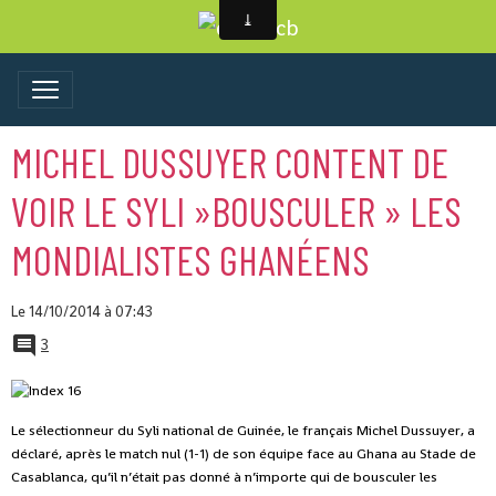
MICHEL DUSSUYER CONTENT DE
VOIR LE SYLI »BOUSCULER » LES
MONDIALISTES GHANÉENS
Le 14/10/2014
à 07:43
3
Le sélectionneur du Syli national de Guinée, le français Michel Dussuyer, a
déclaré, après le match nul (1-1) de son équipe face au Ghana au Stade de
Casablanca, qu’il n’était pas donné à n’importe qui de bousculer les