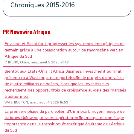
Chroniques 2015-2016
PR Newswire Afrique
Envision et Sasol font progresser les systèmes énergétiques de
demain grâce à une collaboration autour de l'hydrogène vert en
Afrique du Sud
CHIFENG, Chine, mer., août 5 2026 21:42
Bientôt aux États-Unis : l'Africa Business Investment Summit
présentera à Washington un portefeuille de projets d'une valeur
de quatre milliards de dollars, alors que les investisseurs
recherchent des opportunités de croissance au-delà des marchés
traditionnels
WASHINGTON, mar., août 4 2026 16:59
La première phase du parc éolien d'Ummbila Emoyeni, équipé de
turbines Goldwind, devient opérationnelle, marquant une étape
importante dans la transition énergétique équitable de l'Afrique
du Sud