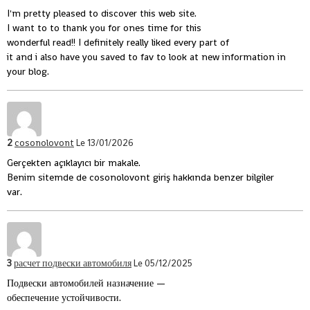
I'm pretty pleased to discover this web site.
I want to to thank you for ones time for this
wonderful read!! I definitely really liked every part of
it and i also have you saved to fav to look at new information in
your blog.
2
cosonolovont
Le 13/01/2026
Gerçekten açıklayıcı bir makale.
Benim sitemde de cosonolovont giriş hakkında benzer bilgiler
var.
3
расчет подвески автомобиля
Le 05/12/2025
Подвески автомобилей назначение —
обеспечение устойчивости.