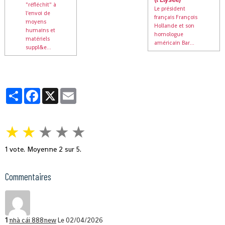
"réfléchit" à
Le président
l'envoi de
français François
moyens
Hollande et son
humains et
homologue
matériels
américain Bar...
suppl&e...
Partager
Facebook
X
Email
★
★
★
★
★
1
vote. Moyenne
2
sur 5.
Commentaires
1
nhà cái 888new
Le 02/04/2026