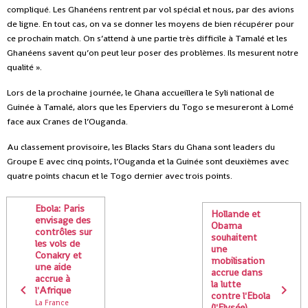
compliqué. Les Ghanéens rentrent par vol spécial et nous, par des avions
de ligne. En tout cas, on va se donner les moyens de bien récupérer pour
ce prochain match. On s’attend à une partie très difficile à Tamalé et les
Ghanéens savent qu’on peut leur poser des problèmes. Ils mesurent notre
qualité ».
Lors de la prochaine journée, le Ghana accueillera le Syli national de
Guinée à Tamalé, alors que les Eperviers du Togo se mesureront à Lomé
face aux Cranes de l’Ouganda.
Au classement provisoire, les Blacks Stars du Ghana sont leaders du
Groupe E avec cinq points, l’Ouganda et la Guinée sont deuxièmes avec
quatre points chacun et le Togo dernier avec trois points.
Ebola: Paris
Hollande et
envisage des
Obama
contrôles sur
souhaitent
les vols de
une
Conakry et
mobilisation
une aide
accrue dans
accrue à
la lutte
l'Afrique
contre l'Ebola
La France
(l'Elysée)